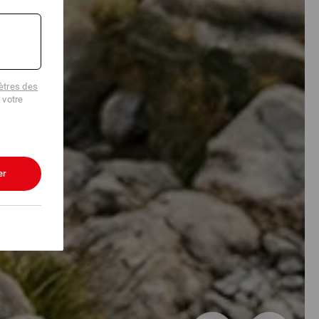
tres des
 votre
er