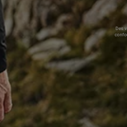
À l’extérie
chaleur d
qui of