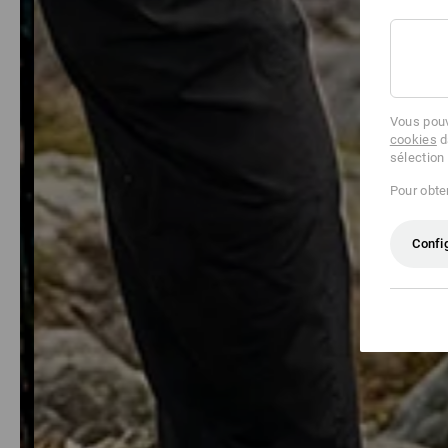
Vous pouv
cookies
d
sélection
Pour obten
Confi