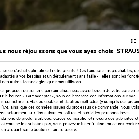
 à
re
DE
us nous réjouissons que vous ayez choisi STRAUS
rience d'achat optimale est notre priorité ! Des fonctions irréprochables, d
adaptés à vos besoins et un déroulement sans faille - Telles sont les fonct
t des autres technologies que nous utilisons.
ous proposer du contenu personnalisé, nous avons besoin de votre consent
sur le bouton « Tout accepter », nous collecterons des informations sur vos
ons sur notre site via des cookies et d'autres méthodes (y compris des proc
 l'IA), ainsi que des données issues du processus de commande. Nous util
es notamment aux fins suivantes : offres et publicités personnalisées,
ations de produits ciblées, études de marché, et mesure des publicités et
 Si vous ne le souhaitez pas, vous pouvez refuser l'utilisation de ces cookie
en cliquant sur le bouton « Tout refuser ».