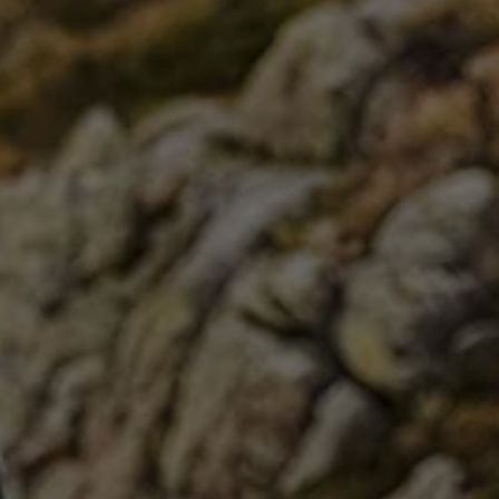
 grâce à la
ERtwin® thermo stretch