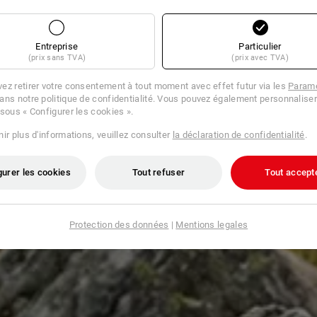
Entreprise
Particulier
(prix sans TVA)
(prix avec TVA)
ez retirer votre consentement à tout moment avec effet futur via les
Paramè
ans notre politique de confidentialité. Vous pouvez également personnaliser
 sous « Configurer les cookies ».
ir plus d'informations, veuillez consulter
la déclaration de confidentialité
.
gurer les cookies
Tout refuser
Tout accept
Protection des données
|
Mentions legales