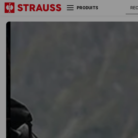
PRODUITS
Taille
Couleur
e.s.trail
Nouvelles acquisitions
POUR LE
TRAVAIL
ET POUR