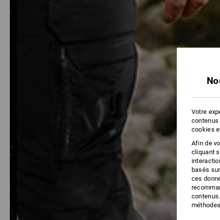
Au chaud même
basse températu
No
Votre expé
contenus 
cookies e
Afin de v
cliquant 
interacti
basés sur
ces donné
recommand
contenus.
méthodes 