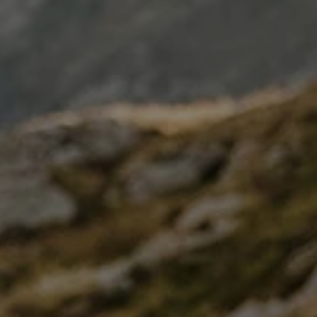
E
té de
sportifs