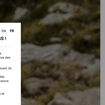
FR
EN
S !
es
ions des
ement. En
édés
iserons
s et