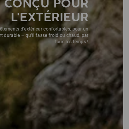
CHALEUR
SPORTIVE
ur : Un confort élastique. À l’intérieur : La
e la laine polaire. Une tenue performante
fre une grande liberté de mouvement par
temps froid !