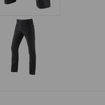
Pantalon à poches multiples
e.s.vintage