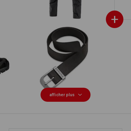
+
r II
Ceinture en cuir e.s.vintage
afficher plus