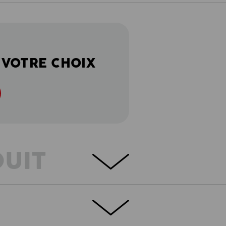
 VOTRE CHOIX
DUIT
ge – ces modèles sont dans une matière en
e. Des styles cargo décontractés, des
imité : typique pour la collection
t surtout par le nombre de modèles