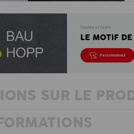
Rapide et facile
LE MOTIF DE
Personnalisez
IONS SUR LE PRO
NFORMATIONS
Pantalons de la collection e.s.vinta
tissu solide extrêmement confortabl
lessivages prononcés et un confort ill
e.s.vintage ! Ils séduisent cependan