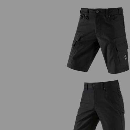
Short cargo e.s.vintage
Short à 5 poches e.s.vintage