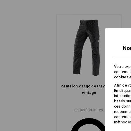
No
Votre exp
contenus 
cookies e
Afin de v
Pantalon cargo de travail e.s.​
En cliqua
vintage
interacti
basés sur
ces donné
caractéristiques:
recommand
contenus.
méthodes 