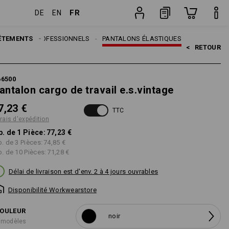
FR
DE
EN
Pièce
ÊTEMENTS
ANTALONS PROFESSIONNELS
PANTALONS ÉLASTIQUES
<   
RETOUR
66500
antalon cargo de travail e.s.vintage
7,23 €
TTC
frais d'expédition
p. de 1 Pièce:
77,23 €
p. de 3 Pièces:
74,85 €
p. de 10 Pièces:
71,28 €
Délai de livraison est d'env. 2 à 4 jours ouvrables
Disponibilité Workwearstore
OULEUR
noir
 modèles