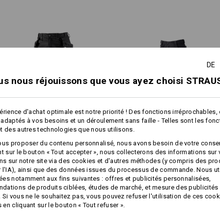
d'une fermeture autoagrippant
Poches pour protège-genoux à 
autoagrippante
Oeillets pratiques pour attac
Matière :
DE
Tissu extérieur
48
%
Coton
/
36
%
Él
(ca. 310 g/m²)
us nous réjouissons que vous ayez choisi STRAUS
Conseils d'entretien :
Lavage en machine à 40 °C
érience d'achat optimale est notre priorité ! Des fonctions irréprochables,
Séchage en machine - cycle do
adaptés à vos besoins et un déroulement sans faille - Telles sont les fon
1
Nettoyage à sec au
t des autres technologies que nous utilisons.
/
3
perchlorétylène possible
plus
ous proposer du contenu personnalisé, nous avons besoin de votre conse
Pantalon à taille élastique
Pantalon à taille élastique
nt sur le bouton « Tout accepter », nous collecterons des informations sur
holster e.s.​vintage
e.s.​e:pic ripstop
ons sur notre site via des cookies et d'autres méthodes (y compris des pr
 l'IA), ainsi que des données issues du processus de commande. Nous ut
es notamment aux fins suivantes : offres et publicités personnalisées,
Caractéristiques identiques:
Caractéristiques identiques:
Cliquez sur le bouton "Fiche techniqu
ations de produits ciblées, études de marché, et mesure des publicités 
 Si vous ne le souhaitez pas, vous pouvez refuser l'utilisation de ces cook
en cliquant sur le bouton « Tout refuser ».
Fiche technique