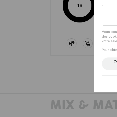
18
Vous pouv
des cook
votre sél
Pour obte
Co
MIX & MA