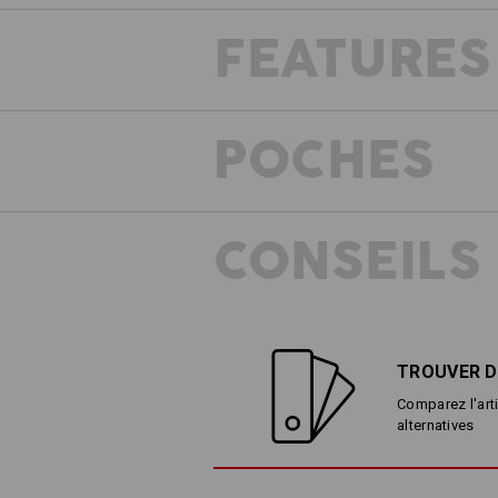
FEATURES
E
Les sacoches
POCHES
CONSEILS
TROUVER D
Comparez l'arti
alternatives