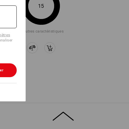
15
Service de logos
+2 autres caractéristiques
mètres
naliser
er