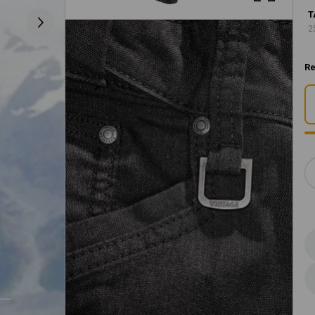
T
2
Re