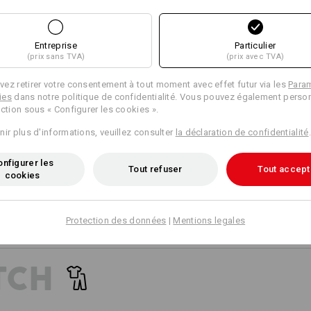
18
15
Personnalisation :
Entreprise
Particulier
Concevoir soi-
(prix sans TVA)
(prix avec TVA)
même
+4 autres caractéristiques
+4 autres caractéristiques
ez retirer votre consentement à tout moment avec effet futur via les
Para
ies
dans notre politique de confidentialité. Vous pouvez également person
ection sous « Configurer les cookies ».
nir plus d'informations, veuillez consulter
la déclaration de confidentialité
.
nfigurer les
Tout refuser
Tout accept
cookies
Comparer tous les détails
Protection des données
|
Mentions legales
TCH