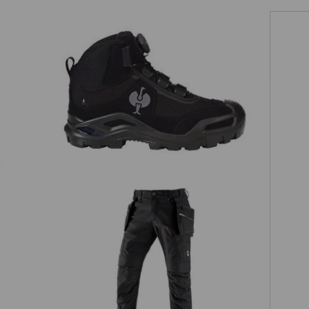
S3 Chaussures hautes de sécurité
e.s.Kastra II mid
Pan
Pantalon à taille élastique holster
e.s.vintage