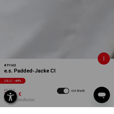
#
71143
e.s. Padded-Jacke CI
SALE
-49
%
65,33 €
mit MwSt.
33,31 €
zzgl. Versandkosten
nicht verfügbar im
Lieferzeit ca. 2-4 Werktage