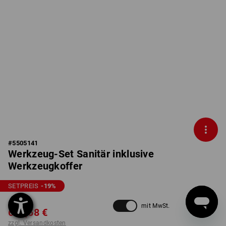
#
5505141
Werkzeug-Set Sanitär inklusive
Werkzeugkoffer
SETPREIS
-19
%
781,85 €
mit MwSt.
630,58 €
zzgl. Versandkosten