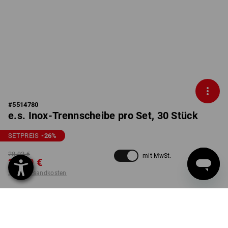
#
5514780
e.s. Inox-Trennscheibe pro Set, 30 Stück
SETPREIS
-26
%
28,92 €
mit MwSt.
21,30 €
zzgl. Versandkosten
nicht verfügbar im
Lieferzeit ca. 2-4 Werktage
Workwearstore
GRÖSSE