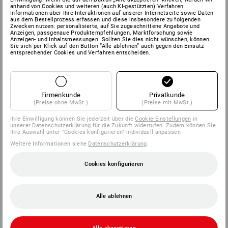
anhand von Cookies und weiteren (auch KI-gestützten) Verfahren
Informationen über Ihre Interaktionen auf unserer Internetseite sowie Daten
aus dem Bestellprozess erfassen und diese insbesondere zu folgenden
Zwecken nutzen: personalisierte, auf Sie zugeschnittene Angebote und
Anzeigen, passgenaue Produktempfehlungen, Marktforschung sowie
Anzeigen- und Inhaltsmessungen. Sollten Sie dies nicht wünschen, können
Sie sich per Klick auf den Button “Alle ablehnen” auch gegen den Einsatz
entsprechender Cookies und Verfahren entscheiden.
Firmenkunde
Privatkunde
(Preise ohne MwSt.)
(Preise mit MwSt.)
Ihre Einwilligung können Sie jederzeit über die
Cookie-Einstellungen
in
unserer Datenschutzerklärung für die Zukunft widerrufen. Zudem können Sie
Ihre Auswahl unter "Cookies konfigurieren" individuell anpassen
Weitere Informationen siehe
Datenschutzerklärung
.
Cookies konfigurieren
Alle ablehnen