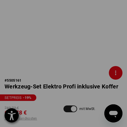
#
5505161
Werkzeug-Set Elektro Profi inklusive Koffer
SETPREIS
-19
%
749,72 €
mit MwSt.
606,78 €
zzgl. Versandkosten