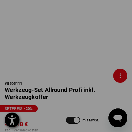
#
5505111
Werkzeug-Set Allround Profi inkl.
Werkzeugkoffer
SETPREIS
-20
%
550,42 €
mit MwSt.
440,18 €
zzgl. Versandkosten