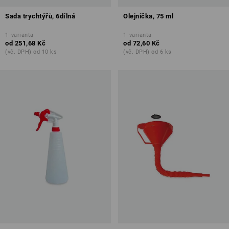
Sada trychtýřů, 6dílná
Olejnička, 75 ml
1
varianta
1
varianta
od
251,68 Kč
od
72,60 Kč
(vč. DPH) od 10 ks
(vč. DPH) od 6 ks