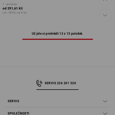
1
varianta
od
291,61 Kč
(vč. DPH) od 6 ks
Už jste si prohlédli 13 z 13 položek.
SERVIS 226 201 520
SERVIS
SPOLEČNOSTI