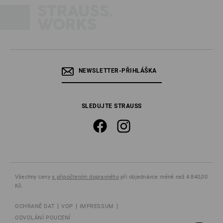
NEWSLETTER-PŘIHLÁŠKA
SLEDUJTE STRAUSS
Všechny ceny
s připočtením dopravného
při objednávce méně než 4 840,00
Kč.
OCHRANĚ DAT
VOP
IMPRESSUM
ODVOLÁNÍ POUCENÍ