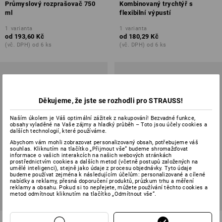
Průmyslový rozprašovač 750
Kombinovaný trychtýř s
ml
flexibilní výpustí
1
varianta
1
varianta
od
193,60 Kč
od
180,29 Kč
(vč. DPH) od 6 ks
(vč. DPH) od 6 ks
Děkujeme, že jste se rozhodli pro STRAUSS!
Naším úkolem je Váš optimální zážitek z nakupování! Bezvadné funkce,
obsahy vyladěné na Vaše zájmy a hladký průběh – Toto jsou účely cookies a
dalších technologií, které používáme.
Abychom vám mohli zobrazovat personalizovaný obsah, potřebujeme váš
souhlas. Kliknutím na tlačítko „Přijmout vše“ budeme shromažďovat
informace o vašich interakcích na našich webových stránkách
prostřednictvím cookies a dalších metod (včetně postupů založených na
umělé inteligenci), stejně jako údaje z procesu objednávky. Tyto údaje
budeme používat zejména k následujícím účelům: personalizované a cílené
nabídky a reklamy, přesná doporučení produktů, průzkum trhu a měření
reklamy a obsahu. Pokud si to nepřejete, můžete používání těchto cookies a
metod odmítnout kliknutím na tlačítko „Odmítnout vše“.
e.s. Víceúčelové mazivo
Příslušenství mazacích lisů,