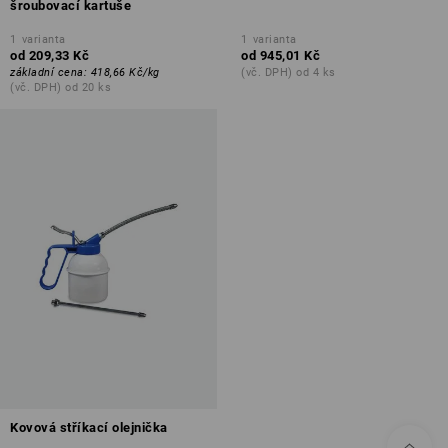
šroubovací kartuše
1
varianta
1
varianta
od
209,33 Kč
od
945,01 Kč
základní cena
:
418,66 Kč
/
kg
(vč. DPH) od 4 ks
(vč. DPH) od 20 ks
Kovová stříkací olejnička