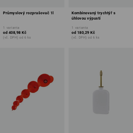
Průmyslový rozprašovač 1l
Kombinovaný trychtýř s
úhlovou výpustí
1
varianta
1
varianta
od
408,98 Kč
od
180,29 Kč
(vč. DPH) od 6 ks
(vč. DPH) od 6 ks