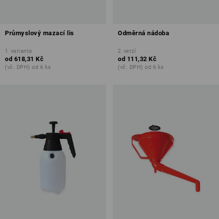
Průmyslový mazací lis
Odměrná nádoba
1
varianta
2
verzí
od
618,31 Kč
od
111,32 Kč
(vč. DPH) od 6 ks
(vč. DPH) od 6 ks