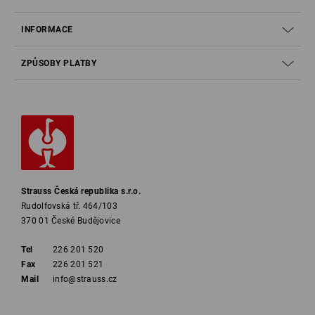
INFORMACE
ZPŮSOBY PLATBY
Strauss Česká republika s.r.o.
Rudolfovská tř. 464/103
370 01 České Budějovice
Tel
226 201 520
Fax
226 201 521
Mail
info@strauss.cz