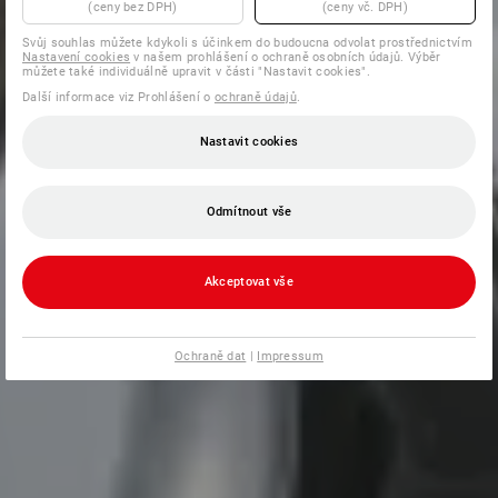
(ceny bez DPH)
(ceny vč. DPH)
Svůj souhlas můžete kdykoli s účinkem do budoucna odvolat prostřednictvím
Nastavení cookies
v našem prohlášení o ochraně osobních údajů. Výběr
můžete také individuálně upravit v části "Nastavit cookies".
Další informace viz Prohlášení o
ochraně údajů
.
Nastavit cookies
Odmítnout vše
Akceptovat vše
Ochraně dat
|
Impressum