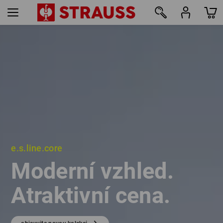
e.s.line.core
e.s.line.core
Moderní vzhled.
Moderní vzhled.
Atraktivní cena.
Atraktivní cena.