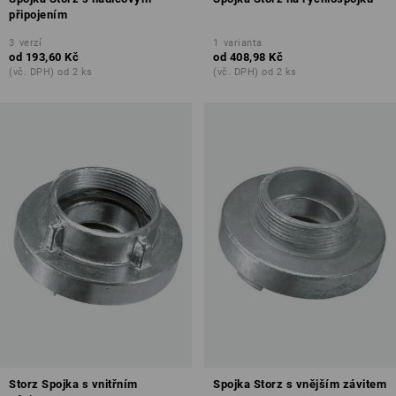
připojením
3
verzí
1
varianta
od
193,60 Kč
od
408,98 Kč
(vč. DPH) od 2 ks
(vč. DPH) od 2 ks
Storz Spojka s vnitřním
Spojka Storz s vnějším závitem