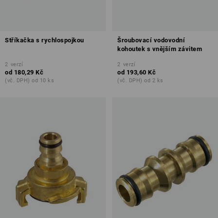
Stříkačka s rychlospojkou
Šroubovací vodovodní
kohoutek s vnějším závitem
2
verzí
2
verzí
od
180,29 Kč
od
193,60 Kč
(vč. DPH) od 10 ks
(vč. DPH) od 2 ks