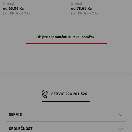
3
verzí
2
verzí
od
65,34 Kč
od
78,65 Kč
(vč. DPH) od 2 ks
(vč. DPH) od 2 ks
Už jste si prohlédli 30 z 30 položek.
SERVIS 226 201 520
SERVIS
SPOLEČNOSTI