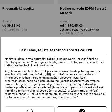
Pneumatická spojka
Hadice na vodu EDPM 5vrstvá,
60 barů
4
verzí
4
verzí
od
39,93 Kč
od
1 990,45 Kč
(vč. DPH) od 10 ks
základní cena
:
99,52 Kč
/
metr
(vč. DPH) od 2 ks
Děkujeme, že jste se rozhodli pro STRAUSS!
Naším úkolem je Váš optimální zážitek z nakupování! Bezvadné funkce,
obsahy vyladěné na Vaše zájmy a hladký průběh – Toto jsou účely cookies a
dalších technologií, které používáme.
Abychom vám mohli zobrazovat personalizovaný obsah, potřebujeme váš
souhlas. Kliknutím na tlačítko „Přijmout vše“ budeme shromažďovat
informace o vašich interakcích na našich webových stránkách
prostřednictvím cookies a dalších metod (včetně postupů založených na
umělé inteligenci), stejně jako údaje z procesu objednávky. Tyto údaje
budeme používat zejména k následujícím účelům: personalizované a cílené
nabídky a reklamy, přesná doporučení produktů, průzkum trhu a měření
reklamy a obsahu. Pokud si to nepřejete, můžete používání těchto cookies a
metod odmítnout kliknutím na tlačítko „Odmítnout vše“.