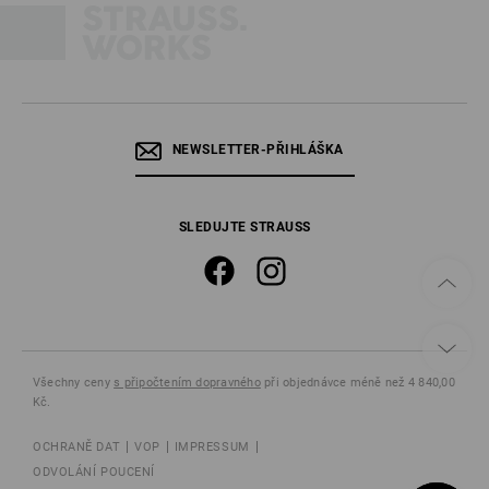
NEWSLETTER-PŘIHLÁŠKA
SLEDUJTE STRAUSS
Všechny ceny
s připočtením dopravného
při objednávce méně než 4 840,00
Kč.
OCHRANĚ DAT
VOP
IMPRESSUM
ODVOLÁNÍ POUCENÍ