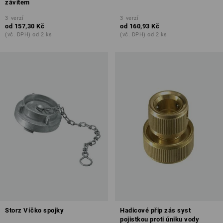
závitem
3
verzí
3
verzí
od
157,30 Kč
od
160,93 Kč
(vč. DPH) od 2 ks
(vč. DPH) od 2 ks
Storz Víčko spojky
Hadicové přip zás syst
pojistkou proti úniku vody