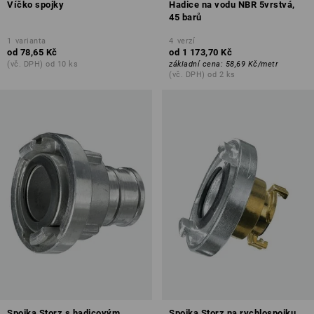
Víčko spojky
Hadice na vodu NBR 5vrstvá,
45 barů
1
varianta
4
verzí
od
78,65 Kč
od
1 173,70 Kč
(vč. DPH) od 10 ks
základní cena
:
58,69 Kč
/
metr
(vč. DPH) od 2 ks
Spojka Storz s hadicovým
Spojka Storz na rychlospojku