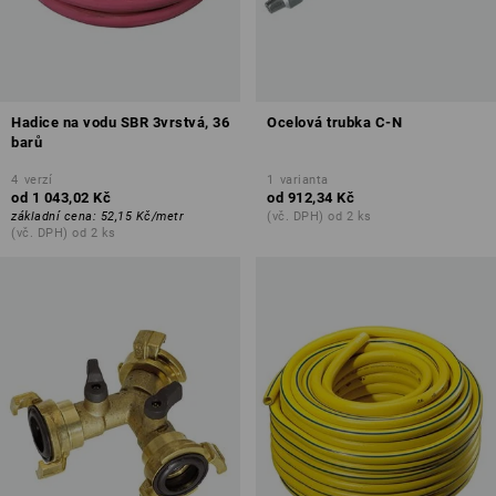
Hadice na vodu SBR 3vrstvá, 36
Ocelová trubka C-N
barů
4
verzí
1
varianta
od
1 043,02 Kč
od
912,34 Kč
základní cena
:
52,15 Kč
/
metr
(vč. DPH) od 2 ks
(vč. DPH) od 2 ks