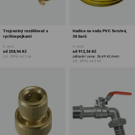
Trojcestný rozdělovač s
Hadice na vodu PVC 5vrstvá,
rychlospojkami
36 barů
2
verzí
4
verzí
od
258,94 Kč
od
912,34 Kč
(vč. DPH) od 2 ks
základní cena
:
36,49 Kč
/
metr
(vč. DPH) od 2 ks