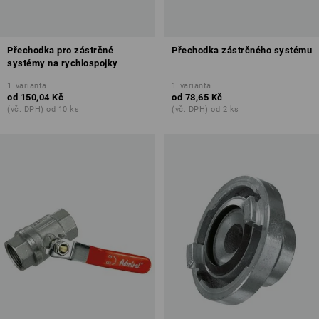
Přechodka pro zástrčné
Přechodka zástrčného systému
systémy na rychlospojky
1
varianta
1
varianta
od
150,04 Kč
od
78,65 Kč
(vč. DPH) od 10 ks
(vč. DPH) od 2 ks