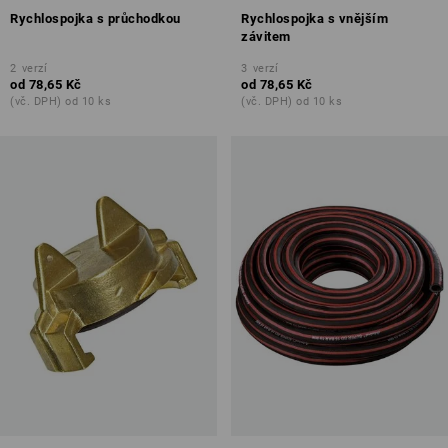
Rychlospojka s průchodkou
Rychlospojka s vnějším
závitem
2
verzí
3
verzí
od
78,65 Kč
od
78,65 Kč
(vč. DPH) od 10 ks
(vč. DPH) od 10 ks