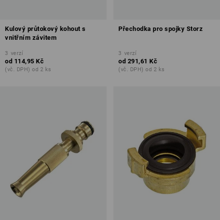
Kulový průtokový kohout s
Přechodka pro spojky Storz
vnitřním závitem
3
verzí
3
verzí
od
114,95 Kč
od
291,61 Kč
(vč. DPH) od 2 ks
(vč. DPH) od 2 ks