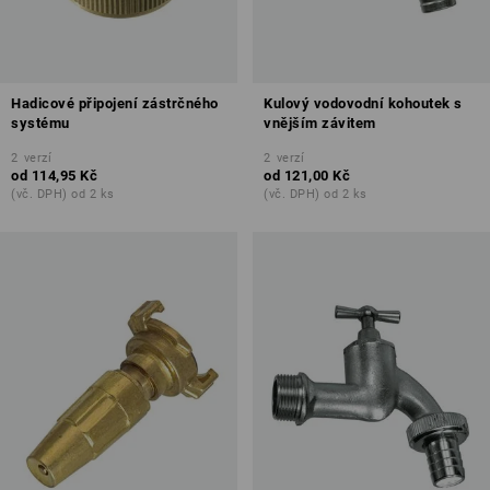
Hadicové připojení zástrčného
Kulový vodovodní kohoutek s
systému
vnějším závitem
2
verzí
2
verzí
od
114,95 Kč
od
121,00 Kč
(vč. DPH) od 2 ks
(vč. DPH) od 2 ks