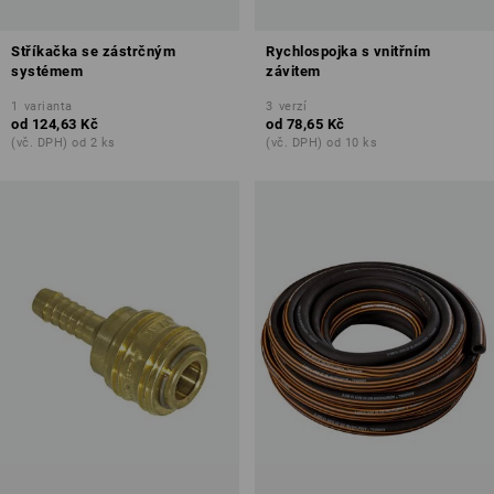
Stříkačka se zástrčným
Rychlospojka s vnitřním
systémem
závitem
1
varianta
3
verzí
od
124,63 Kč
od
78,65 Kč
(vč. DPH) od 2 ks
(vč. DPH) od 10 ks