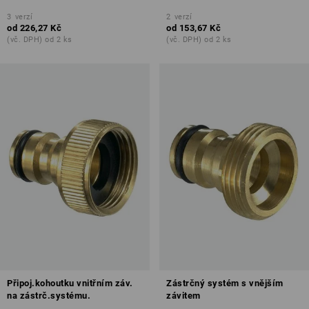
3
verzí
2
verzí
od
226,27 Kč
od
153,67 Kč
(vč. DPH) od 2 ks
(vč. DPH) od 2 ks
Připoj.kohoutku vnitřním záv.
Zástrčný systém s vnějším
na zástrč.systému.
závitem