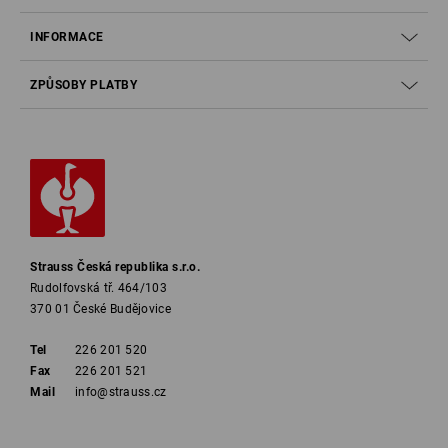
INFORMACE
ZPŮSOBY PLATBY
Strauss Česká republika s.r.o.
Rudolfovská tř. 464/103
370 01 České Budějovice
Tel
226 201 520
Fax
226 201 521
Mail
info@strauss.cz