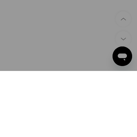
ZPŮSOBY PLATBY
Apple Pay
Google Pay
PayPal
Strauss Česká republika s.r.o.