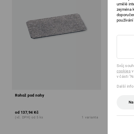
umělé int
zejména k
doporučen
používání
Svůj souh
cookies
v
v části "N
Další inf
Rohož pod nohy
Rohož brush
Na
od
137,94 Kč
od
977,68 K
(vč. DPH) od 5 ks
1
varianta
(vč. DPH) od 