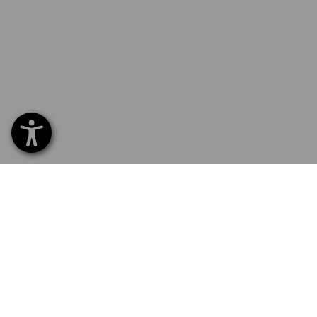
SERVIS 226 201 520
SERV
Home
Dodán
NEWSLETTER-PŘIHLÁŠKA
Výmě