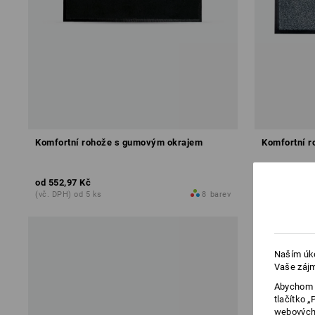
Komfortní rohože s gumovým okrajem
Komfortní 
od
552,97 Kč
od
814,33 K
(vč. DPH) od 5 ks
8
barev
(vč. DPH) od 
Naším úko
Vaše zájm
Abychom v
tlačítko 
webových 