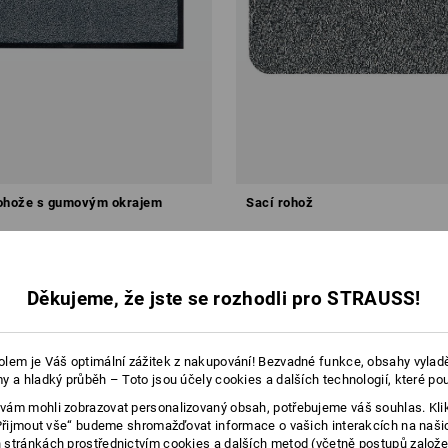
rohože s gumovým okrajem
Sací rohož
č
od
618,31 Kč
5 ks
5
verzí
(vč. DPH) od 5 ks
Děkujeme, že jste se rozhodli pro STRAUSS!
lem je Váš optimální zážitek z nakupování! Bezvadné funkce, obsahy vylad
y a hladký průběh – Toto jsou účely cookies a dalších technologií, které po
ám mohli zobrazovat personalizovaný obsah, potřebujeme váš souhlas. Kli
„Přijmout vše“ budeme shromažďovat informace o vašich interakcích na naši
stránkách prostřednictvím cookies a dalších metod (včetně postupů založ