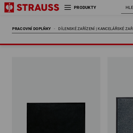
PRODUKTY
PRACOVNÍ DOPLŇKY
DÍLENSKÉ ZAŘÍZENÍ | KANCELÁŘSKÉ ZAŘ
PRACOVNÍ DOPLŇKY
DÍLENSKÉ ZAŘÍZENÍ | KANCELÁŘSKÉ ZAŘ