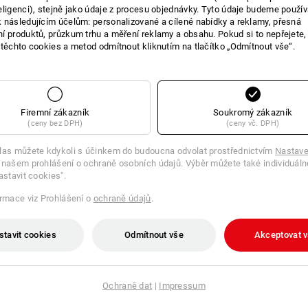
eligenci), stejně jako údaje z procesu objednávky. Tyto údaje budeme použív
 následujícím účelům: personalizované a cílené nabídky a reklamy, přesná
í produktů, průzkum trhu a měření reklamy a obsahu. Pokud si to nepřejete
 těchto cookies a metod odmítnout kliknutím na tlačítko „Odmítnout vše“.
Firemní zákazník
Soukromý zákazník
(ceny bez DPH)
(ceny vč. DPH)
las můžete kdykoli s účinkem do budoucna odvolat prostřednictvím
Nastave
 našem prohlášení o ochraně osobních údajů. Výběr můžete také individuáln
astavit cookies".
ormace viz Prohlášení o
ochraně údajů
.
 zachycující nečistoty
Komfortní rohože Motiv
stavit cookies
Odmítnout vše
Akceptovat 
č
od
3 003,22 Kč
5 ks
4
verzí
(vč. DPH) od 5 ks
Ochraně dat
|
Impressum