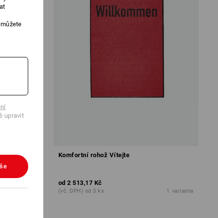
at
, můžete
ní
ě upravit
Komfortní rohož Vítejte
vše
od
2 513,17 Kč
1
varianta
(vč. DPH) od 5 ks
1
varianta