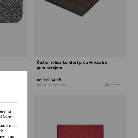
Čistící rohož komfort proti vlhkosti s
gum.okrajem
od
912,34 Kč
2
barev
(vč. DPH) od 5 ks
2
barev
ěné na
užíváme.
knutím na
ch
ených na