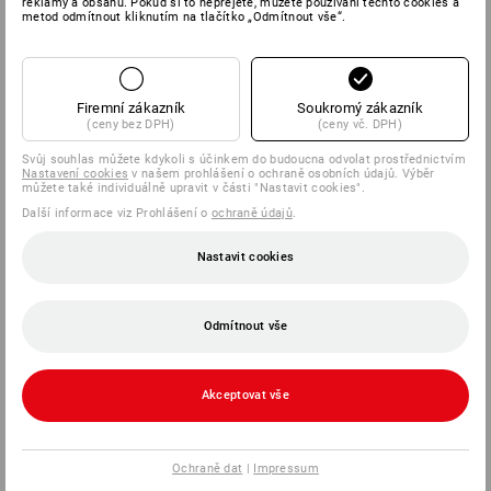
reklamy a obsahu. Pokud si to nepřejete, můžete používání těchto cookies a
metod odmítnout kliknutím na tlačítko „Odmítnout vše“.
SERVIS 226 201 520
SERVIS
Firemní zákazník
Soukromý zákazník
(ceny bez DPH)
(ceny vč. DPH)
SPOLEČNOSTI
Svůj souhlas můžete kdykoli s účinkem do budoucna odvolat prostřednictvím
Nastavení cookies
v našem prohlášení o ochraně osobních údajů. Výběr
můžete také individuálně upravit v části "Nastavit cookies".
INFORMACE
Další informace viz Prohlášení o
ochraně údajů
.
ZPŮSOBY PLATBY
Nastavit cookies
Odmítnout vše
Akceptovat vše
Strauss Česká republika s.r.o.
Ochraně dat
|
Impressum
Rudolfovská tř. 464/103