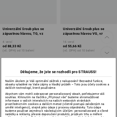
Univerzální šroub plus se
Univerzální šroub plus se
zápustnou hlavou, TG, vz
zápustnou hlavou VG, vz
4
verzí
16
verzí
od
88,33 Kč
od
55,66 Kč
(vč. DPH) od 10 balení
(vč. DPH) od 10 balení
Děkujeme, že jste se rozhodli pro STRAUSS!
Už jste si prohlédli 2 z 2 položek.
Naším úkolem je Váš optimální zážitek z nakupování! Bezvadné funkce,
obsahy vyladěné na Vaše zájmy a hladký průběh – Toto jsou účely cookies a
dalších technologií, které používáme.
Abychom vám mohli zobrazovat personalizovaný obsah, potřebujeme váš
souhlas. Kliknutím na tlačítko „Přijmout vše“ budeme shromažďovat
informace o vašich interakcích na našich webových stránkách
prostřednictvím cookies a dalších metod (včetně postupů založených na
umělé inteligenci), stejně jako údaje z procesu objednávky. Tyto údaje
budeme používat zejména k následujícím účelům: personalizované a cílené
nabídky a reklamy, přesná doporučení produktů, průzkum trhu a měření