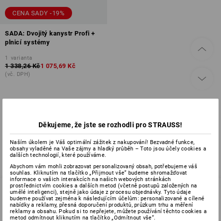
CENA SADY -19%
SADA: Dvojitý kanystr Profi +
plnicí systémy
1
varianta
1 338,26 Kč
1 075,69 Kč
(vč. DPH)
Už jste si prohlédli 1 z 1 položek.
Děkujeme, že jste se rozhodli pro STRAUSS!
Naším úkolem je Váš optimální zážitek z nakupování! Bezvadné funkce,
obsahy vyladěné na Vaše zájmy a hladký průběh – Toto jsou účely cookies a
dalších technologií, které používáme.
Abychom vám mohli zobrazovat personalizovaný obsah, potřebujeme váš
souhlas. Kliknutím na tlačítko „Přijmout vše“ budeme shromažďovat
informace o vašich interakcích na našich webových stránkách
prostřednictvím cookies a dalších metod (včetně postupů založených na
umělé inteligenci), stejně jako údaje z procesu objednávky. Tyto údaje
budeme používat zejména k následujícím účelům: personalizované a cílené
nabídky a reklamy, přesná doporučení produktů, průzkum trhu a měření
SERVIS 226 201 520
reklamy a obsahu. Pokud si to nepřejete, můžete používání těchto cookies a
metod odmítnout kliknutím na tlačítko „Odmítnout vše“.