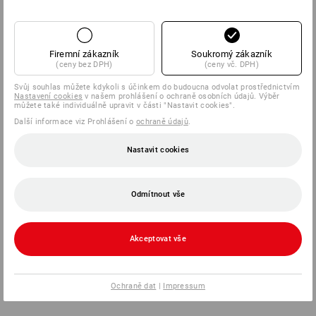
SERVIS
Firemní zákazník
Soukromý zákazník
(ceny bez DPH)
(ceny vč. DPH)
SPOLEČNOSTI
Svůj souhlas můžete kdykoli s účinkem do budoucna odvolat prostřednictvím
Nastavení cookies
v našem prohlášení o ochraně osobních údajů. Výběr
INFORMACE
můžete také individuálně upravit v části "Nastavit cookies".
Další informace viz Prohlášení o
ochraně údajů
.
ZPŮSOBY PLATBY
Nastavit cookies
Odmítnout vše
Akceptovat vše
Strauss Česká republika s.r.o.
Rudolfovská tř. 464/103
Ochraně dat
|
Impressum
370 01 České Budějovice