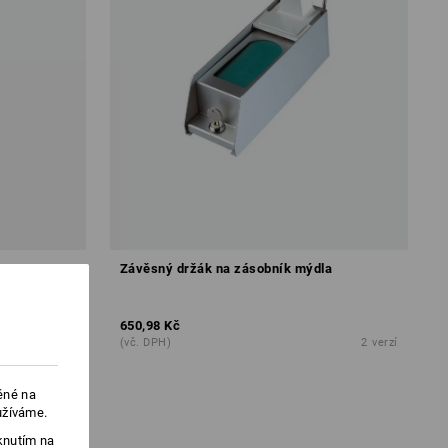
Závěsný držák na zásobník mýdla
650,98 Kč
2
verzí
(vč. DPH)
2
verzí
ěné na
užíváme.
knutím na