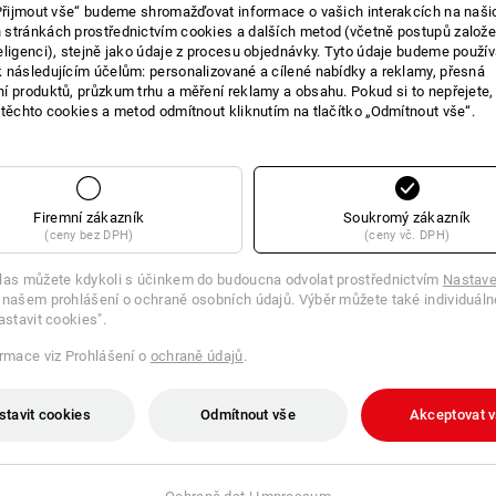
„Přijmout vše“ budeme shromažďovat informace o vašich interakcích na naši
stránkách prostřednictvím cookies a dalších metod (včetně postupů založ
eligenci), stejně jako údaje z procesu objednávky. Tyto údaje budeme použív
 následujícím účelům: personalizované a cílené nabídky a reklamy, přesná
í produktů, průzkum trhu a měření reklamy a obsahu. Pokud si to nepřejete
 těchto cookies a metod odmítnout kliknutím na tlačítko „Odmítnout vše“.
Firemní zákazník
Soukromý zákazník
(ceny bez DPH)
(ceny vč. DPH)
las můžete kdykoli s účinkem do budoucna odvolat prostřednictvím
Nastave
 našem prohlášení o ochraně osobních údajů. Výběr můžete také individuáln
astavit cookies".
ormace viz Prohlášení o
ochraně údajů
.
stavit cookies
Odmítnout vše
Akceptovat 