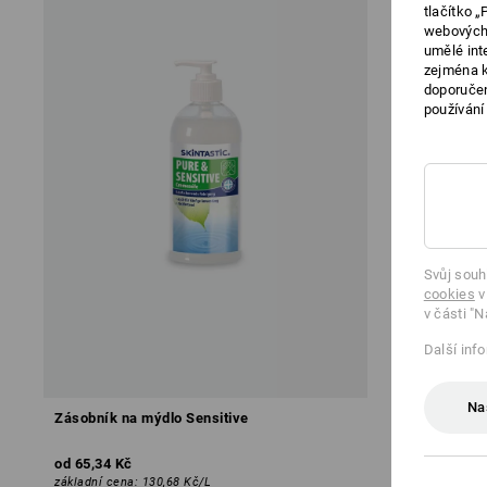
tlačítko 
webových 
umělé int
zejména k
doporučen
používání
Svůj souh
cookies
v
v části "N
Další inf
Na
Zásobník na mýdlo Sensitive
od
65,34 Kč
základní cena
:
130,68 Kč
/
L