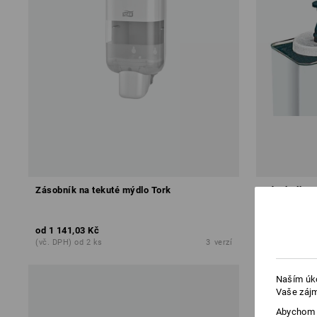
Zásobník na tekuté mýdlo Tork
Zásobník D
od
1 141,03 Kč
977,68 Kč
(vč. DPH) od 2 ks
3
verzí
(vč. DPH)
Naším úko
Vaše zájm
Abychom v