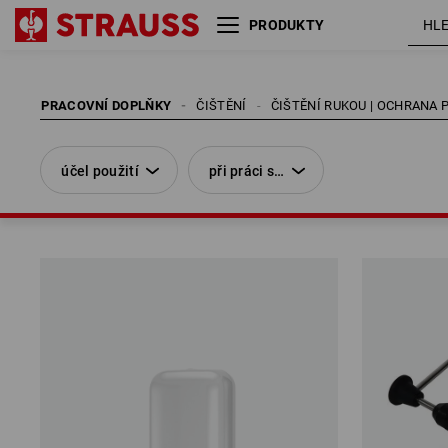
PRODUKTY
účel použití
při práci s…
PRACOVNÍ DOPLŇKY
ČIŠTĚNÍ
ČIŠTĚNÍ RUKOU | OCHRANA
účel použití
při práci s…