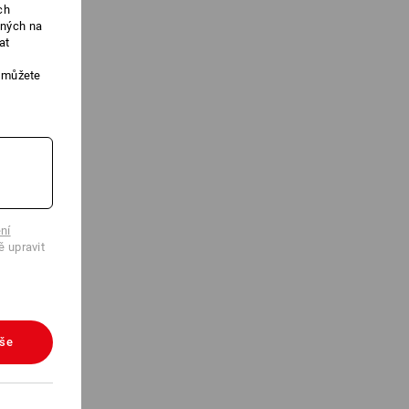
ch
ených na
at
, můžete
ní
ě upravit
vše