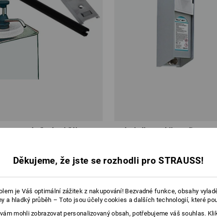
reumex s nástěnným držákem
Zásobník na mýdlo Profi
od
1 957,78 Kč
Děkujeme, že jste se rozhodli pro STRAUSS!
1
varianta
(vč. DPH)
lem je Váš optimální zážitek z nakupování! Bezvadné funkce, obsahy vylad
y a hladký průběh – Toto jsou účely cookies a dalších technologií, které po
ám mohli zobrazovat personalizovaný obsah, potřebujeme váš souhlas. Kli