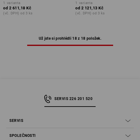
1
varianta
1
varianta
od
2 611,18 Kč
od
2 121,13 Kč
(vč. DPH) od 3 ks
(vč. DPH) od 3 ks
Už jste si prohlédli 18 z 18 položek.
SERVIS 226 201 520
SERVIS
SPOLEČNOSTI