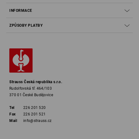
INFORMACE
ZPŮSOBY PLATBY
Strauss Česká republika s.r.o.
Rudolfovská tř. 464/103
370 01 České Budějovice
Tel
226 201 520
Fax
226 201 521
Mail
info@strauss.cz