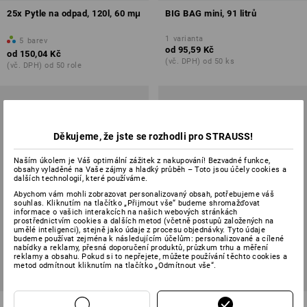
25x Pytle na odpad, 120l, 60 mμ
BIG BAG mini, 91 litrů
1
varianta
5
barev
od
95,59 Kč
od
150,04 Kč
(vč. DPH) od 50 ks
(vč. DPH) od 50 role
Děkujeme, že jste se rozhodli pro STRAUSS!
Naším úkolem je Váš optimální zážitek z nakupování! Bezvadné funkce,
obsahy vyladěné na Vaše zájmy a hladký průběh – Toto jsou účely cookies a
dalších technologií, které používáme.
Abychom vám mohli zobrazovat personalizovaný obsah, potřebujeme váš
souhlas. Kliknutím na tlačítko „Přijmout vše“ budeme shromažďovat
informace o vašich interakcích na našich webových stránkách
prostřednictvím cookies a dalších metod (včetně postupů založených na
umělé inteligenci), stejně jako údaje z procesu objednávky. Tyto údaje
budeme používat zejména k následujícím účelům: personalizované a cílené
nabídky a reklamy, přesná doporučení produktů, průzkum trhu a měření
reklamy a obsahu. Pokud si to nepřejete, můžete používání těchto cookies a
metod odmítnout kliknutím na tlačítko „Odmítnout vše“.
50x Sáčky do odpadkového
Sáčky vícenásobné