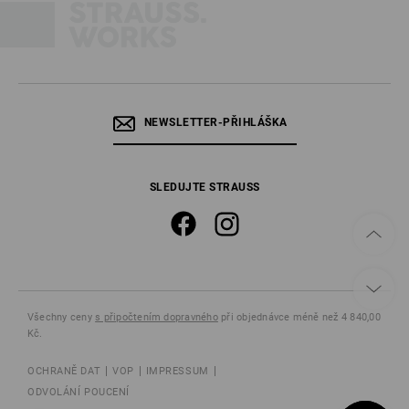
NEWSLETTER-PŘIHLÁŠKA
SLEDUJTE STRAUSS
Všechny ceny
s připočtením dopravného
při objednávce méně než 4 840,00
Kč.
OCHRANĚ DAT
VOP
IMPRESSUM
ODVOLÁNÍ POUCENÍ