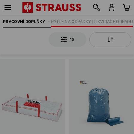
PRACOVNÍ DOPLŇKY
ČIŠTĚNÍ
PYTLE NA ODPADKY | LIKVIDACE ODPADU
18
18