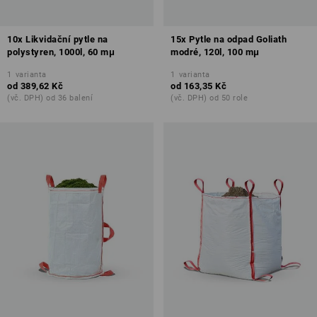
10x Likvidační pytle na
15x Pytle na odpad Goliath
polystyren, 1000l, 60 mμ
modré, 120l, 100 mμ
1
varianta
1
varianta
od
389,62 Kč
od
163,35 Kč
(vč. DPH) od 36 balení
(vč. DPH) od 50 role