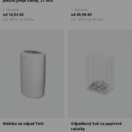
použití,přepr.sáčky, 21 litrů
1
varianta
1
varianta
od
14,52 Kč
od
45,98 Kč
(vč. DPH) od 250 ks
(vč. DPH) od 40 role
Nádoba na odpad Tork
Odpadkový koš na papírové
ručníky