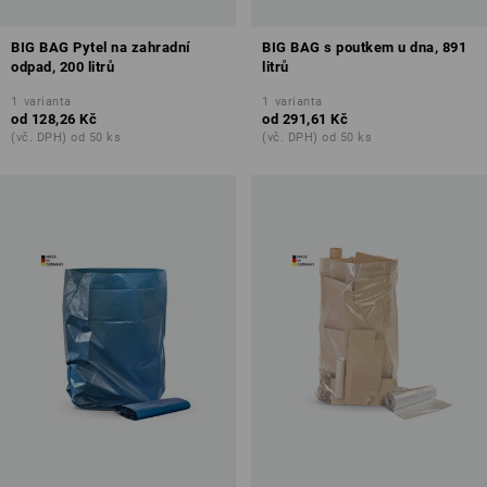
BIG BAG Pytel na zahradní
BIG BAG s poutkem u dna, 891
odpad, 200 litrů
litrů
1
varianta
1
varianta
od
128,26 Kč
od
291,61 Kč
(vč. DPH) od 50 ks
(vč. DPH) od 50 ks