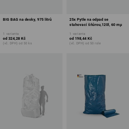
BIG BAG na desky, 975 litrů
25x Pytle na odpad se
stahovací šňůrou,120l, 60 mμ
1
varianta
1
varianta
od
324,28 Kč
od
198,44 Kč
(vč. DPH) od 50 ks
(vč. DPH) od 50 role