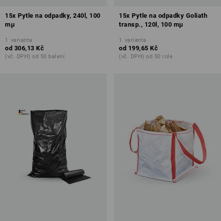
15x Pytle na odpadky, 240l, 100
15x Pytle na odpadky Goliath
mμ
transp., 120l, 100 mμ
1
varianta
1
varianta
od
306,13 Kč
od
199,65 Kč
(vč. DPH) od 50 balení
(vč. DPH) od 50 role