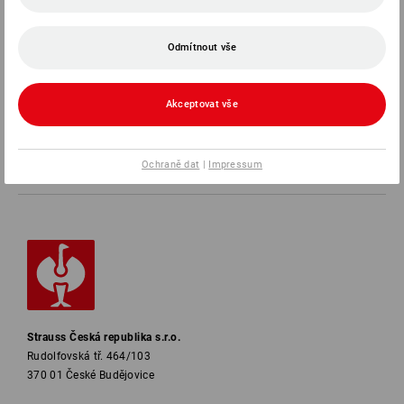
SERVIS
Odmítnout vše
SPOLEČNOSTI
Akceptovat vše
INFORMACE
Ochraně dat
|
Impressum
ZPŮSOBY PLATBY
Strauss Česká republika s.r.o.
Rudolfovská tř. 464/103
370 01 České Budějovice