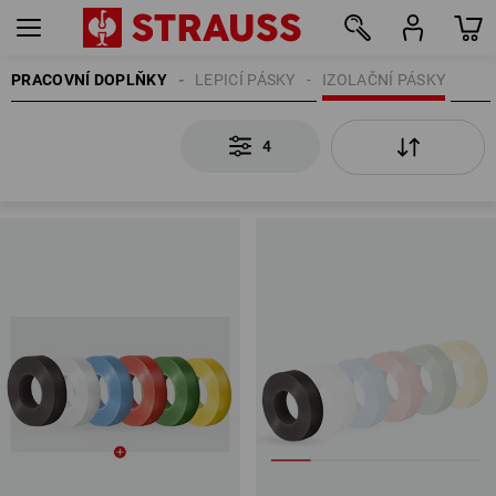
PRACOVNÍ DOPLŇKY
LEPICÍ PÁSKY
IZOLAČNÍ PÁSKY
4
4