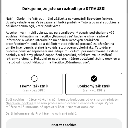
Děkujeme, že jste se rozhodli pro STRAUSS!
Těsnicí páska na cívce
Těsnící páska PIB
Naším úkolem je Váš optimální zážitek z nakupování! Bezvadné funkce,
obsahy vyladěné na Vaše zájmy a hladký průběh – Toto jsou účely cookies a
dalších technologií, které používáme.
Abychom vám mohli zobrazovat personalizovaný obsah, potřebujeme váš
1
varianta
1
varianta
souhlas. Kliknutím na tlačítko „Přijmout vše“ budeme shromažďovat
od
36,30 Kč
od
121,00 Kč
informace o vašich interakcích na našich webových stránkách
(vč. DPH) od 10 ks
základní cena
:
12,10 Kč
/
metr
prostřednictvím cookies a dalších metod (včetně postupů založených na
(vč. DPH) od 24 ks
umělé inteligenci), stejně jako údaje z procesu objednávky. Tyto údaje
budeme používat zejména k následujícím účelům: personalizované a cílené
nabídky a reklamy, přesná doporučení produktů, průzkum trhu a měření
reklamy a obsahu. Pokud si to nepřejete, můžete používání těchto cookies a
metod odmítnout kliknutím na tlačítko „Odmítnout vše“.
Už jste si prohlédli 4 z 4 položek.
Firemní zákazník
Soukromý zákazník
(ceny bez DPH)
(ceny vč. DPH)
Svůj souhlas můžete kdykoli s účinkem do budoucna odvolat prostřednictvím
Nastavení cookies
v našem prohlášení o ochraně osobních údajů. Výběr
můžete také individuálně upravit v části "Nastavit cookies".
Další informace viz Prohlášení o
ochraně údajů
.
SERVIS 226 201 520
Nastavit cookies