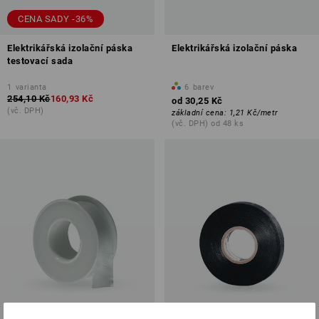
CENA SADY -36%
Elektrikářská izolační páska
Elektrikářská izolační páska
testovací sada
1
varianta
6
barev
254,10 Kč
160,93 Kč
od
30,25 Kč
(vč. DPH)
základní cena
:
1,21 Kč
/
metr
(vč. DPH) od 48 ks