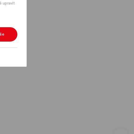
ě upravit
vše