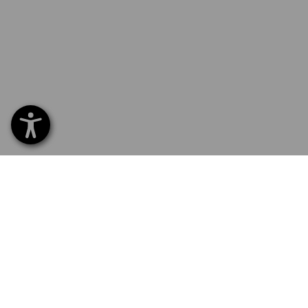
SERVIS 226 201 520
SERV
Home
Dodán
NEWSLETTER-PŘIHLÁŠKA
Výmě