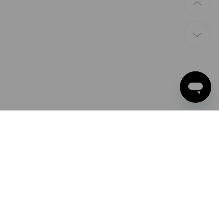
ZPŮSOBY PLATBY
Apple Pay
Google Pay
PayPal
Strauss Česká republika s.r.o.