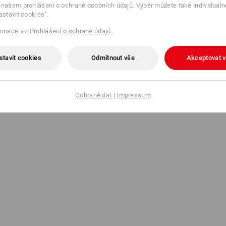
 našem prohlášení o ochraně osobních údajů. Výběr můžete také individuáln
astavit cookies".
ormace viz Prohlášení o
ochraně údajů
.
stavit cookies
Odmítnout vše
Akceptovat 
Ochraně dat
|
Impressum