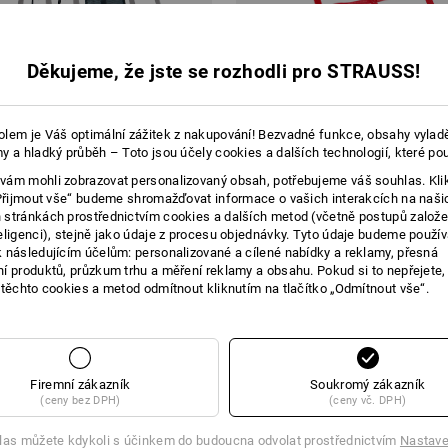
Děkujeme, že jste se rozhodli pro STRAUSS!
lem je Váš optimální zážitek z nakupování! Bezvadné funkce, obsahy vylad
y a hladký průběh – Toto jsou účely cookies a dalších technologií, které po
ám mohli zobrazovat personalizovaný obsah, potřebujeme váš souhlas. Kli
„Přijmout vše“ budeme shromažďovat informace o vašich interakcích na naši
řepravní síť, 0,9 x 0,9 m
Sbalitelná přepravní síť, 0,9 x 1,
stránkách prostřednictvím cookies a dalších metod (včetně postupů založ
eligenci), stejně jako údaje z procesu objednávky. Tyto údaje budeme použív
 následujícím účelům: personalizované a cílené nabídky a reklamy, přesná
 Kč
od
650,98 Kč
í produktů, průzkum trhu a měření reklamy a obsahu. Pokud si to nepřejete
6 ks
1
varianta
(vč. DPH) od 6 ks
 těchto cookies a metod odmítnout kliknutím na tlačítko „Odmítnout vše“.
Už jste si prohlédli 3 z 3 položek.
Firemní zákazník
Soukromý zákazník
(ceny bez DPH)
(ceny vč. DPH)
las můžete kdykoli s účinkem do budoucna odvolat prostřednictvím
Nastave