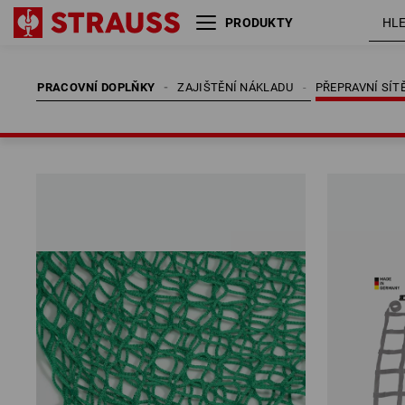
PRODUKTY
PRACOVNÍ DOPLŇKY
ZAJIŠTĚNÍ NÁKLADU
PŘEPRAVNÍ SÍT
PRACOVNÍ DOPLŇKY
ZAJIŠTĚNÍ NÁKLADU
PŘEPRAVNÍ SÍT