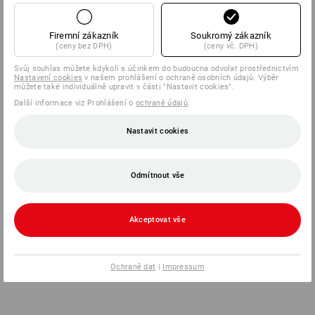
Firemní zákazník
Soukromý zákazník
(ceny bez DPH)
(ceny vč. DPH)
Svůj souhlas můžete kdykoli s účinkem do budoucna odvolat prostřednictvím
Nastavení cookies
v našem prohlášení o ochraně osobních údajů. Výběr
můžete také individuálně upravit v části "Nastavit cookies".
Další informace viz Prohlášení o
ochraně údajů
.
Nastavit cookies
Odmítnout vše
Akceptovat vše
Ochraně dat
|
Impressum