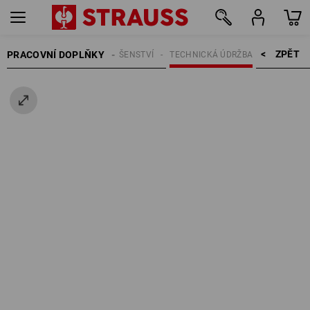
ZPĚT    >
PRACOVNÍ DOPLŇKY
STAVEBNÍ PŘÍSLUŠENSTVÍ
TECHNICKÁ ÚDRŽBA