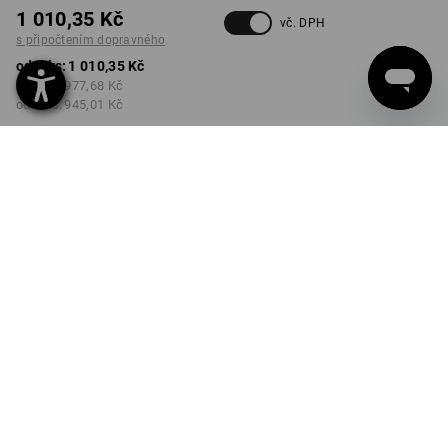
1 010,35 Kč
vč. DPH
s připočtením dopravného
od 1 ks:
1 010,35 Kč
od 2 ks:
977,68 Kč
od 4 ks:
945,01 Kč
Dodací lhůta cca 3-5
pracovních dnů
Množstevní sleva
od 1 ks
od 2 ks
od 4 ks
Sleva :
Sleva :
Sleva :
0
%/
ks
3
%/
ks
6
%/
ks
ks