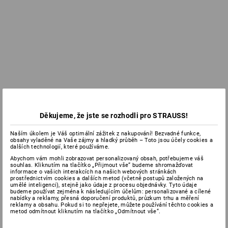
Děkujeme, že jste se rozhodli pro STRAUSS!
Naším úkolem je Váš optimální zážitek z nakupování! Bezvadné funkce,
obsahy vyladěné na Vaše zájmy a hladký průběh – Toto jsou účely cookies a
dalších technologií, které používáme.
Abychom vám mohli zobrazovat personalizovaný obsah, potřebujeme váš
souhlas. Kliknutím na tlačítko „Přijmout vše“ budeme shromažďovat
informace o vašich interakcích na našich webových stránkách
prostřednictvím cookies a dalších metod (včetně postupů založených na
umělé inteligenci), stejně jako údaje z procesu objednávky. Tyto údaje
budeme používat zejména k následujícím účelům: personalizované a cílené
nabídky a reklamy, přesná doporučení produktů, průzkum trhu a měření
reklamy a obsahu. Pokud si to nepřejete, můžete používání těchto cookies a
metod odmítnout kliknutím na tlačítko „Odmítnout vše“.