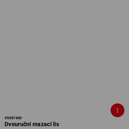
#
5097450
Dvouruční mazací lis