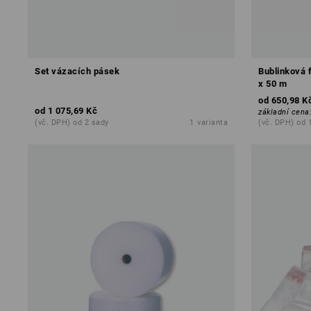
Set vázacích pásek
Bublinková 
x 50 m
od
650,98 K
od
1 075,69 Kč
základní cena
(vč. DPH) od 2 sady
1
varianta
(vč. DPH) od 