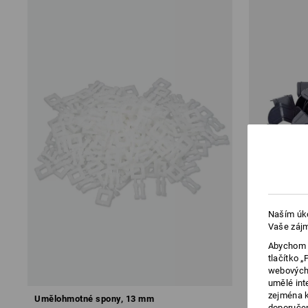
Naším úko
Vaše zájm
Abychom v
tlačítko 
webových 
umělé int
zejména k
Umělohmotné spony, 13 mm
Rohy pro oc
doporučen