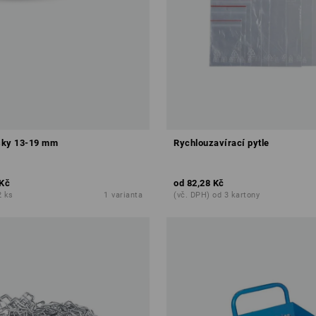
sky 13-19 mm
Rychlouzavírací pytle
 Kč
od
82,28 Kč
2 ks
1
varianta
(vč. DPH) od 3 kartony