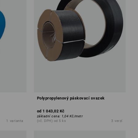
Polypropylenový páskovací svazek
od
1 043,02 Kč
základní cena
:
1,04 Kč
/
metr
1
varianta
(vč. DPH) od 5 ks
3
verzí