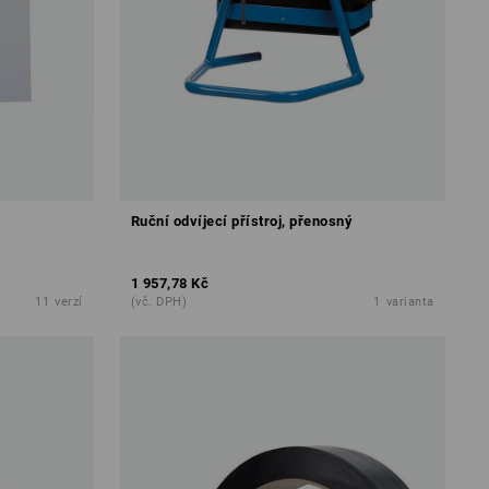
Ruční odvíjecí přístroj, přenosný
1 957,78 Kč
11
verzí
(vč. DPH)
1
varianta