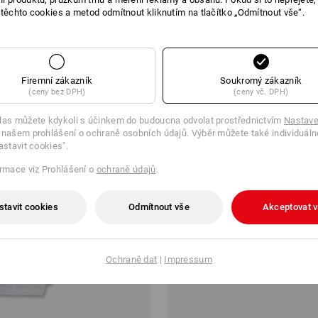
 těchto cookies a metod odmítnout kliknutím na tlačítko „Odmítnout vše“.
4 898,08 Kč
1
varianta
(vč. DPH)
Firemní zákazník
Soukromý zákazník
(ceny bez DPH)
(ceny vč. DPH)
las můžete kdykoli s účinkem do budoucna odvolat prostřednictvím
Nastave
 našem prohlášení o ochraně osobních údajů. Výběr můžete také individuáln
astavit cookies".
ormace viz Prohlášení o
ochraně údajů
.
stavit cookies
Odmítnout vše
Akceptovat 
Ochraně dat
|
Impressum