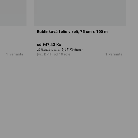
Bublinková fólie v roli, 75 cm x 100 m
od
947,43 Kč
základní cena
:
9,47 Kč
/
metr
1
varianta
(vč. DPH) od 10 role
1
varianta