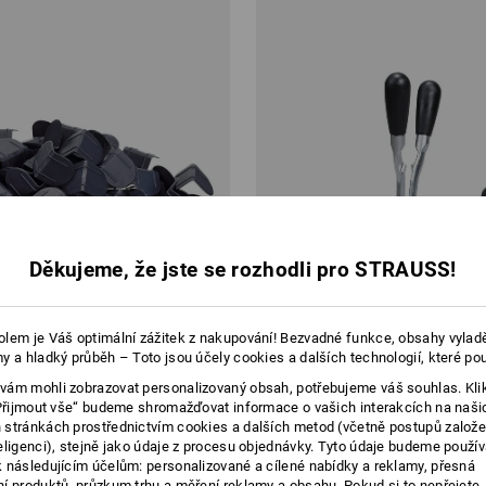
Děkujeme, že jste se rozhodli pro STRAUSS!
lem je Váš optimální zážitek z nakupování! Bezvadné funkce, obsahy vylad
y a hladký průběh – Toto jsou účely cookies a dalších technologií, které po
ám mohli zobrazovat personalizovaný obsah, potřebujeme váš souhlas. Kli
„Přijmout vše“ budeme shromažďovat informace o vašich interakcích na naši
stránkách prostřednictvím cookies a dalších metod (včetně postupů založ
eligenci), stejně jako údaje z procesu objednávky. Tyto údaje budeme použív
 následujícím účelům: personalizované a cílené nabídky a reklamy, přesná
hranu hran
Upínací přístroj a páskovač
í produktů, průzkum trhu a měření reklamy a obsahu. Pokud si to nepřejete