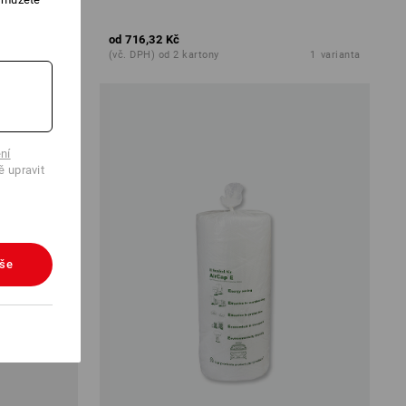
od
716,32 Kč
1
varianta
(vč. DPH) od 2 kartony
1
varianta
ní
ě upravit
vše