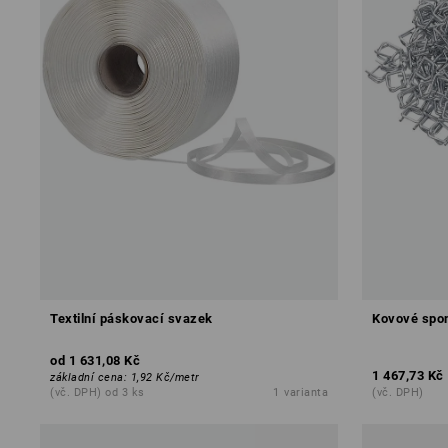
Textilní páskovací svazek
Kovové spo
od
1 631,08 Kč
1 467,73 Kč
základní cena
:
1,92 Kč
/
metr
(vč. DPH) od 3 ks
1
varianta
(vč. DPH)