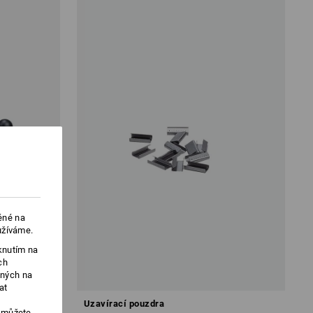
ěné na
užíváme.
knutím na
ch
ených na
at
Uzavírací pouzdra
, můžete