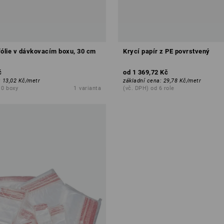
fólie v dávkovacím boxu, 30 cm
Krycí papír z PE povrstvený
č
od
1 369,72 Kč
:
13,02 Kč
/
metr
základní cena
:
29,78 Kč
/
metr
10 boxy
1
varianta
(vč. DPH) od 6 role