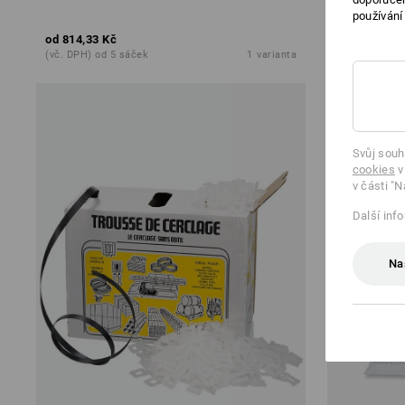
používání
od
814,33 Kč
1 467,73 Kč
(vč. DPH) od 5 sáček
1
varianta
(vč. DPH)
Svůj souh
cookies
v
v části "N
Další inf
Na