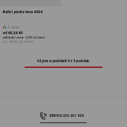
Balicí páska tesa 4024
2
barev
od
65,34 Kč
základní cena
:
0,99 Kč
/
metr
(vč. DPH) od 144 ks
Už jste si prohlédli 9 z 9 položek.
SERVIS 226 201 520