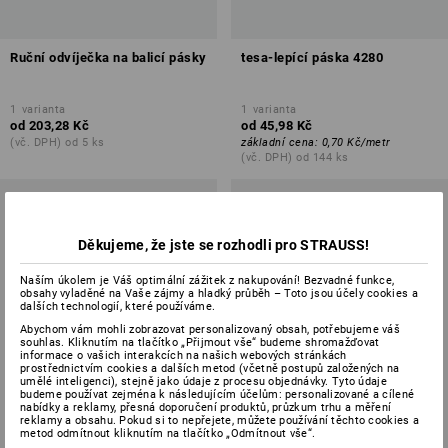
Ruční odvíječka na balicí pásky
tesa-lepící páska 4280
1
varianta
1
varianta
od
203,28 Kč
od
45,98 Kč
(vč. DPH) od 5 ks
základní cena
:
0,70 Kč
/
metr
(vč. DPH) od 144 ks
Děkujeme, že jste se rozhodli pro STRAUSS!
Naším úkolem je Váš optimální zážitek z nakupování! Bezvadné funkce,
obsahy vyladěné na Vaše zájmy a hladký průběh – Toto jsou účely cookies a
dalších technologií, které používáme.
Abychom vám mohli zobrazovat personalizovaný obsah, potřebujeme váš
souhlas. Kliknutím na tlačítko „Přijmout vše“ budeme shromažďovat
informace o vašich interakcích na našich webových stránkách
prostřednictvím cookies a dalších metod (včetně postupů založených na
umělé inteligenci), stejně jako údaje z procesu objednávky. Tyto údaje
budeme používat zejména k následujícím účelům: personalizované a cílené
nabídky a reklamy, přesná doporučení produktů, průzkum trhu a měření
reklamy a obsahu. Pokud si to nepřejete, můžete používání těchto cookies a
metod odmítnout kliknutím na tlačítko „Odmítnout vše“.