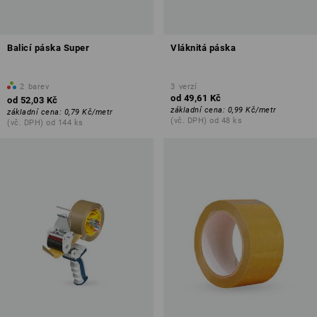
Balicí páska Super
Vláknitá páska
2
barev
3
verzí
od
49,61 Kč
od
52,03 Kč
základní cena
:
0,99 Kč
/
metr
základní cena
:
0,79 Kč
/
metr
(vč. DPH) od 48 ks
(vč. DPH) od 144 ks