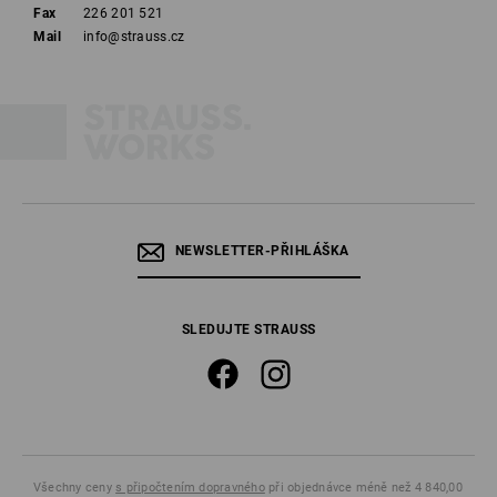
Fax
226 201 521
Mail
info@strauss.cz
NEWSLETTER-PŘIHLÁŠKA
SLEDUJTE STRAUSS
Všechny ceny
s připočtením dopravného
při objednávce méně než 4 840,00