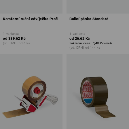
Komforní ruční odvíječka Profi
Balicí páska Standard
1
varianta
1
varianta
od
389,62 Kč
od
26,62 Kč
(vč. DPH) od 6 ks
základní cena
:
0,40 Kč
/
metr
(vč. DPH) od 144 ks