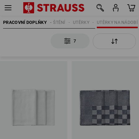
PRACOVNÍ DOPLŇKY
ČIŠTĚNÍ
UTĚRKY
UTĚRKY NA NÁDOBÍ
7
7