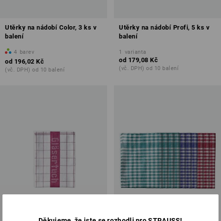
Utěrky na nádobí Color, 3 ks v
Utěrky na nádobí Profi, 5 ks v
balení
balení
4
barev
1
varianta
od
179,08 Kč
od
196,02 Kč
(vč. DPH) od 10 balení
(vč. DPH) od 10 balení
Děkujeme, že jste se rozhodli pro STRAUSS!