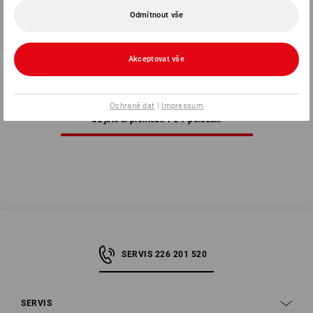
Utěrky na nádobí Karo
Odmítnout vše
1
varianta
od
162,14 Kč
Akceptovat vše
(vč. DPH) od 10 balení
Ochraně dat
|
Impressum
Už jste si prohlédli 7 z 7 položek.
SERVIS 226 201 520
SERVIS