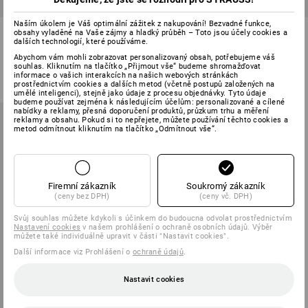
Naším úkolem je Váš optimální zážitek z nakupování! Bezvadné funkce,
Utěrka na sklenice
Utěrky na nádobí Standard
obsahy vyladěné na Vaše zájmy a hladký průběh – Toto jsou účely cookies a
dalších technologií, které používáme.
1
varianta
1
varianta
Abychom vám mohli zobrazovat personalizovaný obsah, potřebujeme váš
od
68,97 Kč
od
160,93 Kč
souhlas. Kliknutím na tlačítko „Přijmout vše“ budeme shromažďovat
informace o vašich interakcích na našich webových stránkách
(vč. DPH) od 10 ks
(vč. DPH) od 20 balení
prostřednictvím cookies a dalších metod (včetně postupů založených na
umělé inteligenci), stejně jako údaje z procesu objednávky. Tyto údaje
budeme používat zejména k následujícím účelům: personalizované a cílené
nabídky a reklamy, přesná doporučení produktů, průzkum trhu a měření
reklamy a obsahu. Pokud si to nepřejete, můžete používání těchto cookies a
metod odmítnout kliknutím na tlačítko „Odmítnout vše“.
Firemní zákazník
Soukromý zákazník
(ceny bez DPH)
(ceny vč. DPH)
Svůj souhlas můžete kdykoli s účinkem do budoucna odvolat prostřednictvím
Nastavení cookies
v našem prohlášení o ochraně osobních údajů. Výběr
můžete také individuálně upravit v části "Nastavit cookies".
Další informace viz Prohlášení o
ochraně údajů
.
Nastavit cookies