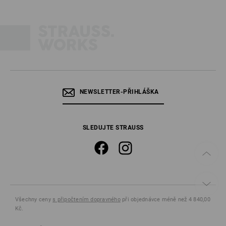
NEWSLETTER-PŘIHLÁŠKA
SLEDUJTE STRAUSS
Všechny ceny
s připočtením dopravného
při objednávce méně než 4 840,00
Kč.