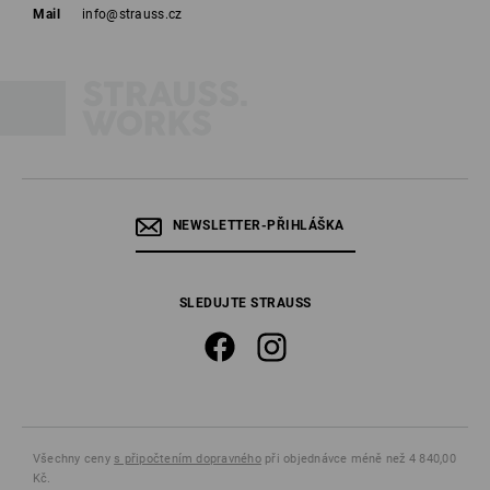
Mail
info@strauss.cz
NEWSLETTER-PŘIHLÁŠKA
SLEDUJTE STRAUSS
Všechny ceny
s připočtením dopravného
při objednávce méně než 4 840,00
Kč.