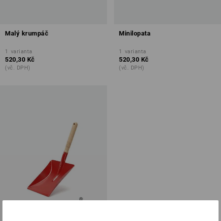
Malý krumpáč
Minilopata
1
varianta
1
varianta
520,30 Kč
520,30 Kč
(vč. DPH)
(vč. DPH)