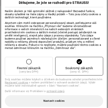
Děkujeme, že jste se rozhodli pro STRAUSS!
Lopatka
Naším úkolem je Váš optimální zážitek z nakupování! Bezvadné funkce,
obsahy vyladěné na Vaše zájmy a hladký průběh – Toto jsou účely cookies a
dalších technologií, které používáme.
1
varianta
od
Abychom vám mohli zobrazovat personalizovaný obsah, potřebujeme váš
88,33 Kč
souhlas. Kliknutím na tlačítko „Přijmout vše“ budeme shromažďovat
(vč. DPH) od 10 ks
informace o vašich interakcích na našich webových stránkách
prostřednictvím cookies a dalších metod (včetně postupů založených na
umělé inteligenci), stejně jako údaje z procesu objednávky. Tyto údaje
budeme používat zejména k následujícím účelům: personalizované a cílené
nabídky a reklamy, přesná doporučení produktů, průzkum trhu a měření
reklamy a obsahu. Pokud si to nepřejete, můžete používání těchto cookies a
Už jste si prohlédli 3 z 3 položek.
metod odmítnout kliknutím na tlačítko „Odmítnout vše“.
Firemní zákazník
Soukromý zákazník
(ceny bez DPH)
(ceny vč. DPH)
Svůj souhlas můžete kdykoli s účinkem do budoucna odvolat prostřednictvím
Nastavení cookies
v našem prohlášení o ochraně osobních údajů. Výběr
můžete také individuálně upravit v části "Nastavit cookies".
Další informace viz Prohlášení o
ochraně údajů
.
SERVIS 226 201 520
Nastavit cookies