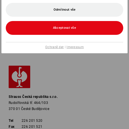
SERVIS
Odmítnout vše
SPOLEČNOSTI
Akceptovat vše
INFORMACE
ZPŮSOBY PLATBY
Ochraně dat
|
Impressum
Strauss Česká republika s.r.o.
Rudolfovská tř. 464/103
370 01 České Budějovice
Tel
226 201 520
Fax
226 201 521