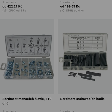
1
varianta
1
varianta
od
422,29 Kč
od
199,65 Kč
(vč. DPH) od 3 ks
(vč. DPH) od 6 ks
Sortiment mazacích hlavic, 110
Sortiment stahovacích hadic
dílů
1
varianta
1
varianta