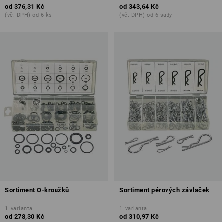
od
376,31 Kč
od
343,64 Kč
(vč. DPH) od 6 ks
(vč. DPH) od 6 sady
Sortiment O-kroužků
Sortiment pérových závlaček
1
varianta
1
varianta
od
278,30 Kč
od
310,97 Kč