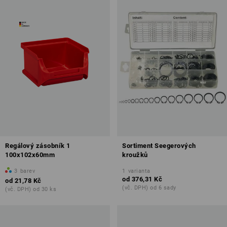
Regálový zásobník 1
Sortiment Seegerových
100x102x60mm
kroužků
3
barev
1
varianta
od
376,31 Kč
od
21,78 Kč
(vč. DPH) od 6 sady
(vč. DPH) od 30 ks