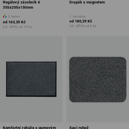
Regálový zásobník 4
Drapák s magnetem
355x205x150mm
3
barev
1
varianta
od
180,29 Kč
od
163,35 Kč
(vč. DPH) od 6 ks
(vč. DPH) od 12 ks
Komfortní rohože s gumovým
Sací rohož