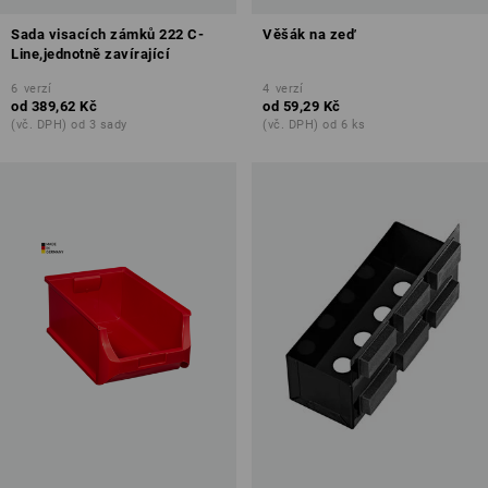
Sada visacích zámků 222 C-
Věšák na zeď
Line,jednotně zavírající
6
verzí
4
verzí
od
389,62 Kč
od
59,29 Kč
(vč. DPH) od 3 sady
(vč. DPH) od 6 ks