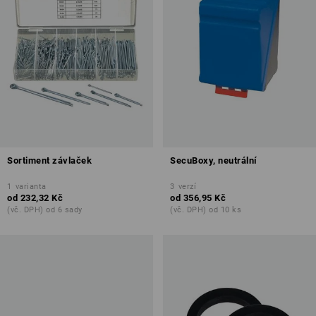
Sortiment závlaček
SecuBoxy, neutrální
1
varianta
3
verzí
od
232,32 Kč
od
356,95 Kč
(vč. DPH) od 6 sady
(vč. DPH) od 10 ks