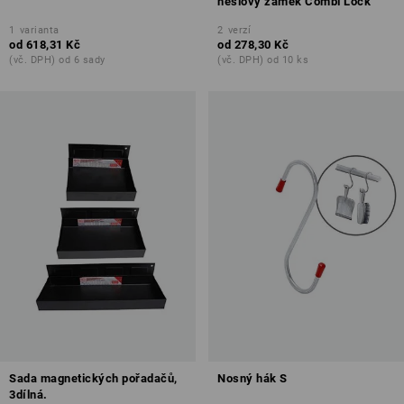
heslový zámek Combi Lock
1
varianta
2
verzí
od
618,31 Kč
od
278,30 Kč
(vč. DPH) od 6 sady
(vč. DPH) od 10 ks
Sada magnetických pořadačů,
Nosný hák S
3dílná.