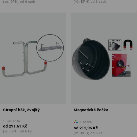
(vč. DPH) od 6 sady
(vč. DPH) od 6 sady
Stropní hák, dvojitý
Magnetická čočka
1
varianta
1
barva
od
291,61 Kč
od
212,96 Kč
(vč. DPH) od 6 ks
(vč. DPH) od 6 ks