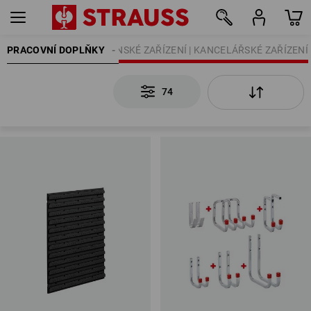
PRACOVNÍ DOPLŇKY
DÍLENSKÉ ZAŘÍZENÍ | KANCELÁŘSKÉ ZAŘÍZENÍ
74
74