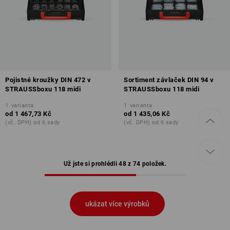
Pojistné kroužky DIN 472 v
Sortiment závlaček DIN 94 v
STRAUSSboxu 118 midi
STRAUSSboxu 118 midi
1
varianta
1
varianta
od
1 467,73 Kč
od
1 435,06 Kč
(vč. DPH) od 6 sady
(vč. DPH) od 6 sady
Už jste si prohlédli 48 z 74 položek.
ukázat více výrobků