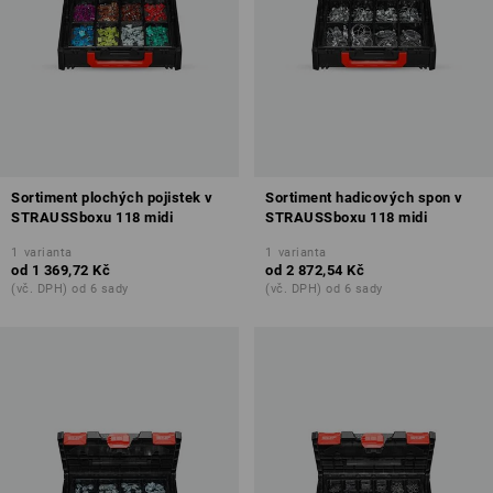
Sortiment plochých pojistek v
Sortiment hadicových spon v
STRAUSSboxu 118 midi
STRAUSSboxu 118 midi
1
varianta
1
varianta
od
1 369,72 Kč
od
2 872,54 Kč
(vč. DPH) od 6 sady
(vč. DPH) od 6 sady