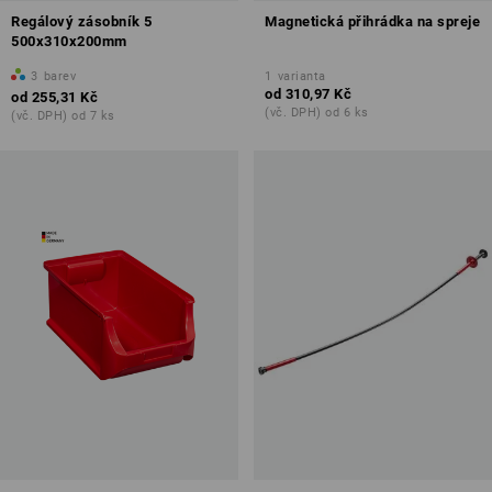
Regálový zásobník 5
Magnetická přihrádka na spreje
500x310x200mm
3
barev
1
varianta
od
310,97 Kč
od
255,31 Kč
(vč. DPH) od 6 ks
(vč. DPH) od 7 ks