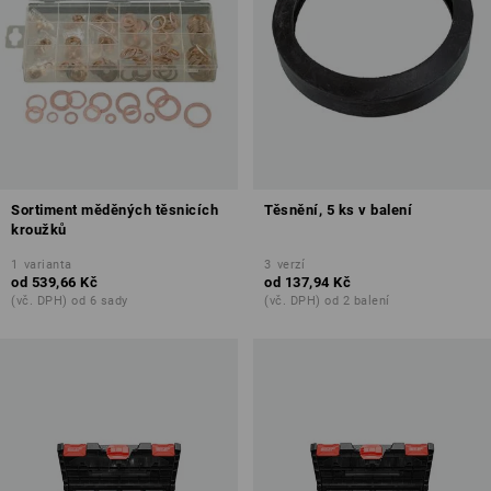
Sortiment měděných těsnicích
Těsnění, 5 ks v balení
kroužků
1
varianta
3
verzí
od
539,66 Kč
od
137,94 Kč
(vč. DPH) od 6 sady
(vč. DPH) od 2 balení