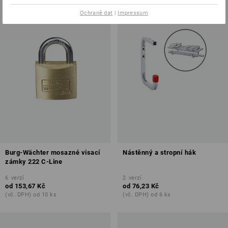
Ochraně dat
|
Impressum
Burg-Wächter mosazné visací
Nástěnný a stropní hák
zámky 222 C-Line
6
verzí
2
verzí
od
153,67 Kč
od
76,23 Kč
(vč. DPH) od 10 ks
(vč. DPH) od 6 ks