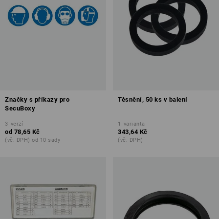
Značky s příkazy pro
Těsnění, 50 ks v balení
SecuBoxy
3
verzí
1
varianta
od
78,65 Kč
343,64 Kč
(vč. DPH) od 10 sady
(vč. DPH)