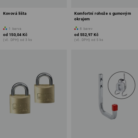
Kovová lišta
Komfortní rohože s gumovým
okrajem
1
barva
8
barev
od
150,04 Kč
od
552,97 Kč
(vč. DPH) od 3 ks
(vč. DPH) od 5 ks