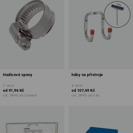
Hadicové spony
háky na přístroje
7
verzí
4
verzí
od
91,96 Kč
od
107,69 Kč
(vč. DPH) od 2 balení
(vč. DPH) od 6 ks