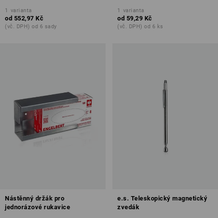
1
varianta
1
varianta
od
552,97 Kč
od
59,29 Kč
(vč. DPH) od 6 sady
(vč. DPH) od 6 ks
Nástěnný držák pro
e.s. Teleskopický magnetický
jednorázové rukavice
zvedák