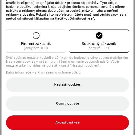
umělé inteligenci), stejně jako údaje z procesu objednávky. Tyto údaje
budeme používat zejména k následujícím účelům: personalizované a cílené
nabídky a reklamy, přesná doporučení produktů, průzkum trhu a měření
reklamy a obsahu. Pokud si to nepřejete, můžete používání těchto cookies a
metod odmítnout kliknutím na tlačítko „Odmítnout vše“.
Firemní zákazník
Soukromý zákazník
(ceny bez DPH)
(ceny vč. DPH)
Svůj souhlas můžete kdykoli s účinkem do budoucna odvolat prostřednictvím
Nastavení cookies
v našem prohlášení o ochraně osobních údajů. Výběr
můžete také individuálně upravit v části "Nastavit cookies".
Další informace viz Prohlášení o
ochraně údajů
.
Nastavit cookies
Čistící rohož komfort proti
Regálový zásobník 2
vlhkosti s gum.okrajem
160x102x75mm
Odmítnout vše
2
barev
3
barev
od
912,34 Kč
od
24,20 Kč
(vč. DPH) od 5 ks
(vč. DPH) od 24 ks
Akceptovat vše