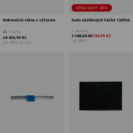
CENA SADY -36%
Nekonečná stěna s výřezem
Sada nástěnných háčků 12dílná
1
varianta
1
barva
1 188,22 Kč
748,99 Kč
od
356,95 Kč
(vč. DPH)
(vč. DPH) od 2 ks