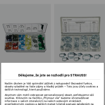
Děkujeme, že jste se rozhodli pro STRAUSS!
Sortiment pojistek do vozidel
Sortiment hadicových spon
Naším úkolem je Váš optimální zážitek z nakupování! Bezvadné funkce,
obsahy vyladěné na Vaše zájmy a hladký průběh – Toto jsou účely cookies a
1
varianta
1
varianta
dalších technologií, které používáme.
od
193,60 Kč
od
182,71 Kč
(vč. DPH) od 6 sady
Abychom vám mohli zobrazovat personalizovaný obsah, potřebujeme váš
(vč. DPH) od 6 sady
souhlas. Kliknutím na tlačítko „Přijmout vše“ budeme shromažďovat
informace o vašich interakcích na našich webových stránkách
prostřednictvím cookies a dalších metod (včetně postupů založených na