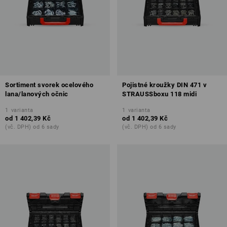
Sortiment svorek ocelového
Pojistné kroužky DIN 471 v
lana/lanových očnic
STRAUSSboxu 118 midi
1
varianta
1
varianta
od
1 402,39 Kč
od
1 402,39 Kč
(vč. DPH) od 6 sady
(vč. DPH) od 6 sady