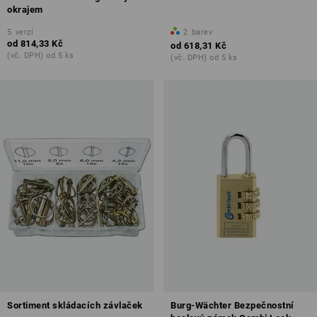
okrajem
5
verzí
2
barev
od
814,33 Kč
od
618,31 Kč
(vč. DPH) od 5 ks
(vč. DPH) od 5 ks
Sortiment skládacích závlaček
Burg-Wächter Bezpečnostní