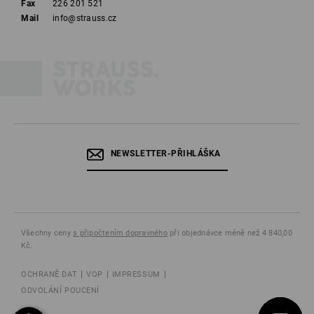
Fax
226 201 521
Mail
info@strauss.cz
NEWSLETTER-PŘIHLÁŠKA
Všechny ceny
s připočtením dopravného
při objednávce méně než 4 840,00
Kč.
OCHRANĚ DAT
VOP
IMPRESSUM
ODVOLÁNÍ POUCENÍ