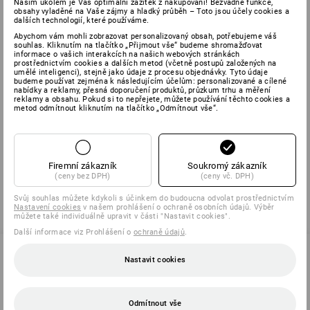
Naším úkolem je Váš optimální zážitek z nakupování! Bezvadné funkce,
obsahy vyladěné na Vaše zájmy a hladký průběh – Toto jsou účely cookies a
dalších technologií, které používáme.
Technologie Antipill zabraňuje u oděvů vytváření uzlíků v
Abychom vám mohli zobrazovat personalizovaný obsah, potřebujeme váš
textiliích. Malé uzlíčky vznikají třením povrchu materiálu, ze
souhlas. Kliknutím na tlačítko „Přijmout vše“ budeme shromažďovat
kterého vždy vystupuje několik vláken vlny, která se vzájemně
informace o vašich interakcích na našich webových stránkách
prostřednictvím cookies a dalších metod (včetně postupů založených na
zauzlují a zplstnatí.
umělé inteligenci), stejně jako údaje z procesu objednávky. Tyto údaje
budeme používat zejména k následujícím účelům: personalizované a cílené
nabídky a reklamy, přesná doporučení produktů, průzkum trhu a měření
Hodnota AQL
reklamy a obsahu. Pokud si to nepřejete, můžete používání těchto cookies a
metod odmítnout kliknutím na tlačítko „Odmítnout vše“.
Acceptable Quality Level = metoda stanovení kvality, při které
byla na jednorázové rukavice stanovena těsnost nejméně 1,5.
Firemní zákazník
Soukromý zákazník
(ceny bez DPH)
(ceny vč. DPH)
Svůj souhlas můžete kdykoli s účinkem do budoucna odvolat prostřednictvím
zpět
Nastavení cookies
v našem prohlášení o ochraně osobních údajů. Výběr
můžete také individuálně upravit v části "Nastavit cookies".
Další informace viz Prohlášení o
ochraně údajů
.
Nastavit cookies
SERVIS 226 201 520
Odmítnout vše