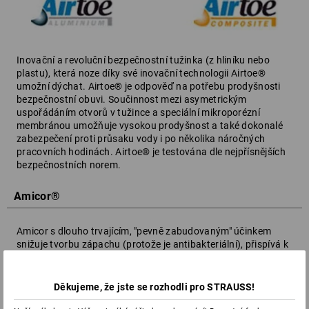
Inovační a revoluční bezpečnostní tužinka (z hliníku nebo
plastu), která noze díky své inovační technologii Airtoe®
umožní dýchat. Airtoe® je odpověď na potřebu prodyšnosti
bezpečnostní obuvi. Součinnost mezi asymetrickým
uspořádáním otvorů v tužince a speciální mikroporézní
membránou umožňuje vysokou prodyšnost a také dokonalé
zabezpečení proti průsaku vody i po několika náročných
pracovních hodinách. Airtoe® je testována dle nejpřísnějších
bezpečnostních norem.
Amicor®
Amicor s dlouho trvajícím, "pevně zabudovaným" účinkem
snižuje tvorbu zápachu (protože je antibakteriální), přispívá k
vyššímu pohodlí při nošení a zajišťuje nepřetržitou svěžest v
mnoha oblastech použití.
Děkujeme, že jste se rozhodli pro STRAUSS!
Technologie Antipill