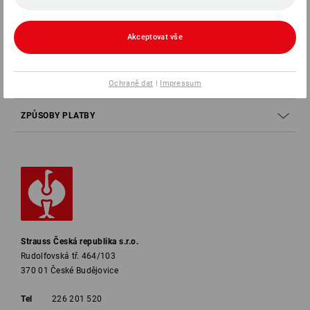
SERVIS
Akceptovat vše
SPOLEČNOSTI
INFORMACE
Ochraně dat
|
Impressum
ZPŮSOBY PLATBY
Strauss Česká republika s.r.o.
Rudolfovská tř. 464/103
370 01 České Budějovice
Tel
226 201 520