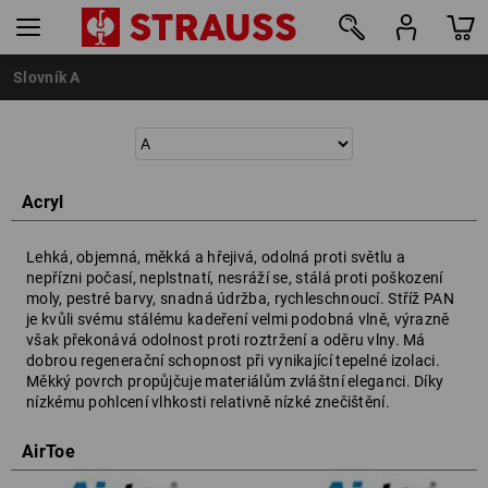
Slovník A
Acryl
Lehká, objemná, měkká a hřejivá, odolná proti světlu a
nepřízni počasí, neplstnatí, nesráží se, stálá proti poškození
moly, pestré barvy, snadná údržba, rychleschnoucí. Stříž PAN
je kvůli svému stálému kadeření velmi podobná vlně, výrazně
však překonává odolnost proti roztržení a oděru vlny. Má
dobrou regenerační schopnost při vynikající tepelné izolaci.
Měkký povrch propůjčuje materiálům zvláštní eleganci. Díky
nízkému pohlcení vlhkosti relativně nízké znečištění.
AirToe