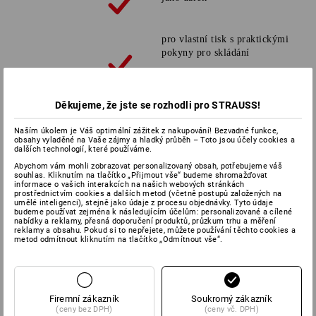
pro vlastní tisk s praktickými
pokyny pro skládání
s osobním vzkazem a mnoha
Děkujeme, že jste se rozhodli pro STRAUSS!
motivy jedinečný dárek
Naším úkolem je Váš optimální zážitek z nakupování! Bezvadné funkce,
obsahy vyladěné na Vaše zájmy a hladký průběh – Toto jsou účely cookies a
dalších technologií, které používáme.
Splatnost v rámci ČR v e-
Abychom vám mohli zobrazovat personalizovaný obsah, potřebujeme váš
shopu nebo telefonicky
souhlas. Kliknutím na tlačítko „Přijmout vše“ budeme shromažďovat
informace o vašich interakcích na našich webových stránkách
prostřednictvím cookies a dalších metod (včetně postupů založených na
umělé inteligenci), stejně jako údaje z procesu objednávky. Tyto údaje
budeme používat zejména k následujícím účelům: personalizované a cílené
Objednat
nabídky a reklamy, přesná doporučení produktů, průzkum trhu a měření
reklamy a obsahu. Pokud si to nepřejete, můžete používání těchto cookies a
metod odmítnout kliknutím na tlačítko „Odmítnout vše“.
POUKAZ POŠTOU
Firemní zákazník
Soukromý zákazník
(ceny bez DPH)
(ceny vč. DPH)