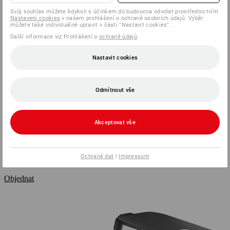
pohodlné doručení poštou až
Svůj souhlas můžete kdykoli s účinkem do budoucna odvolat prostřednictvím
k vám domů
Nastavení cookies
v našem prohlášení o ochraně osobních údajů. Výběr
můžete také individuálně upravit v části "Nastavit cookies".
Další informace viz Prohlášení o
ochraně údajů
.
Objednávejte jednoduše
Nastavit cookies
prostřednictvím zákaznického
účtu nebo jako host
Odmítnout vše
vysoce kvalitní poukazová
karta
Akceptovat vše
Splatnost v rámci ČR v e-
shopu nebo telefonicky
Ochraně dat
|
Impressum
Objednat