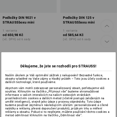
Podložky DIN 9021 v
Podložky DIN 125 v
STRAUSSboxu mini
STRAUSSboxu mini
1
varianta
1
varianta
od
650,98 Kč
od
585,64 Kč
(vč. DPH) od 6 sady
(vč. DPH) od 6 sady
Už jste si prohlédli 2 z 2 položek.
Děkujeme, že jste se rozhodli pro STRAUSS!
Naším úkolem je Váš optimální zážitek z nakupování! Bezvadné funkce,
obsahy vyladěné na Vaše zájmy a hladký průběh – Toto jsou účely cookies a
dalších technologií, které používáme.
Abychom vám mohli zobrazovat personalizovaný obsah, potřebujeme váš
souhlas. Kliknutím na tlačítko „Přijmout vše“ budeme shromažďovat
informace o vašich interakcích na našich webových stránkách
prostřednictvím cookies a dalších metod (včetně postupů založených na
umělé inteligenci), stejně jako údaje z procesu objednávky. Tyto údaje
budeme používat zejména k následujícím účelům: personalizované a cílené
nabídky a reklamy, přesná doporučení produktů, průzkum trhu a měření
SERVIS 226 201 520
reklamy a obsahu. Pokud si to nepřejete, můžete používání těchto cookies a
metod odmítnout kliknutím na tlačítko „Odmítnout vše“.