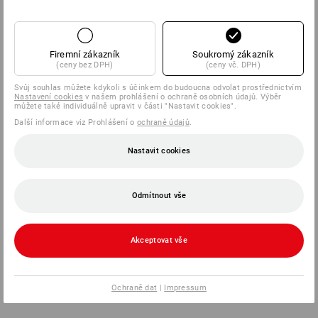
SERVIS
Firemní zákazník
Soukromý zákazník
(ceny bez DPH)
(ceny vč. DPH)
SPOLEČNOSTI
Svůj souhlas můžete kdykoli s účinkem do budoucna odvolat prostřednictvím
Nastavení cookies
v našem prohlášení o ochraně osobních údajů. Výběr
INFORMACE
můžete také individuálně upravit v části "Nastavit cookies".
Další informace viz Prohlášení o
ochraně údajů
.
ZPŮSOBY PLATBY
Nastavit cookies
Odmítnout vše
Akceptovat vše
Strauss Česká republika s.r.o.
Rudolfovská tř. 464/103
Ochraně dat
|
Impressum
370 01 České Budějovice