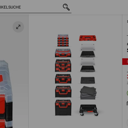
mit MwSt.
474,33 €
356,88 €
zzgl. Versandkosten