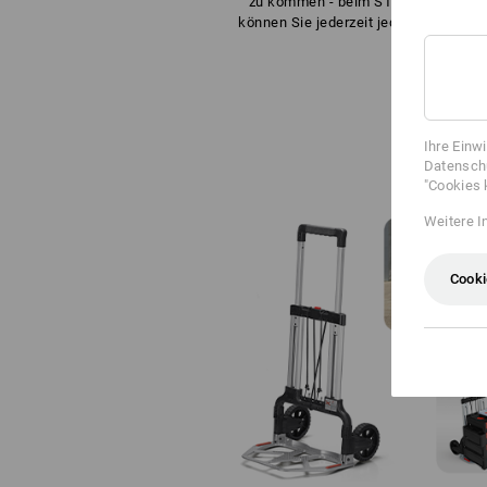
zu kommen - beim STRAUSSboxen-
können Sie jederzeit jede der Boxen ö
Ihre Einw
Datenschu
"Cookies 
Weitere I
Cooki