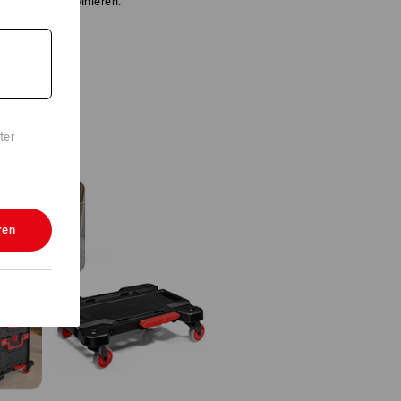
kombinieren.
ter
ren