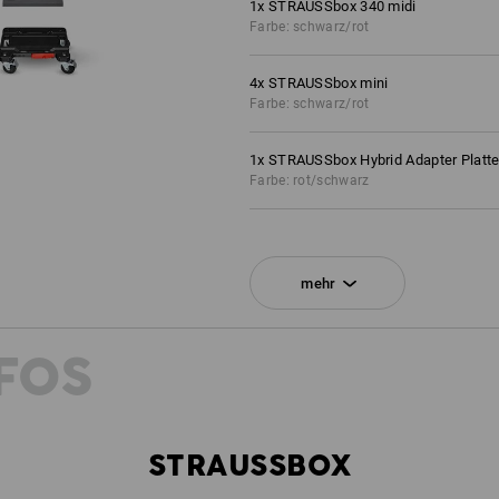
1
x
STRAUSSbox 340 midi
Farbe: schwarz/rot
4
x
STRAUSSbox mini
Farbe: schwarz/rot
1
x
STRAUSSbox Hybrid Adapter Platt
Farbe: rot/schwarz
1
x
Rasterschaum STRAUSSbox 145 m
mehr
2
x
Deckelfolie midi
FOS
2
x
Pins für Deckelfolie 4er Pack
1
x
STRAUSSbox Vario-Kleinteileeins. 
STRAUSSBOX