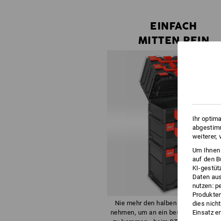
EINFACH
MITTEN REIN
Ihr optim
abgestimm
weiterer,
Um Ihnen 
auf den B
KI-gestüt
Daten aus
nutzen: p
Produktem
Nie mehr den halben Turm auseina
dies nich
Einsatz e
nehmen, um an ein bestimmtes Wer