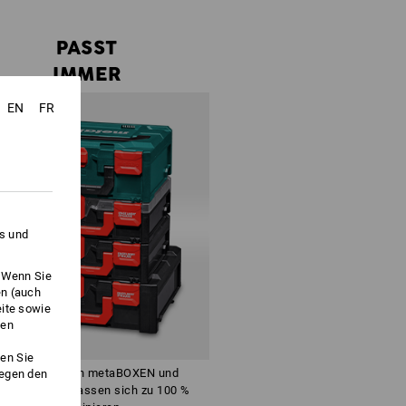
l. 5 Trennstege
Details
PASST
IMMER
x midi
Details
EN
FR
Details
Details
es und
ange Vorrat reicht !!!
. Wenn Sie
en (auch
eite sowie
ken
en Sie
Die baugleichen metaBOXEN und
gegen den
RAUSSboxen lassen sich zu 100 %