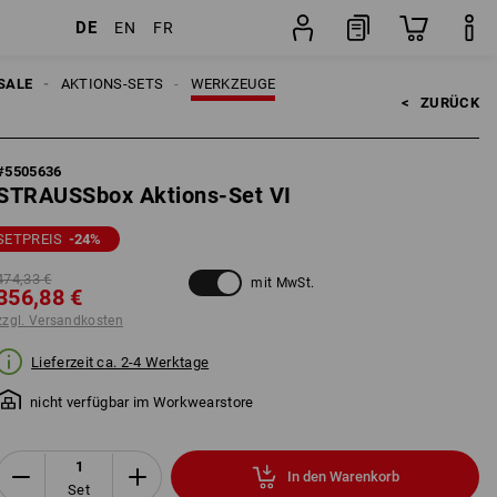
DE
EN
FR
Set
SALE
AKTIONS-SETS
WERKZEUGE
<   
ZURÜCK
#
5505636
STRAUSSbox Aktions-Set VI
SETPREIS
-24
%
474,33 €
mit MwSt.
356,88 €
zzgl. Versandkosten
Lieferzeit ca. 2-4 Werktage
nicht verfügbar im Workwearstore
In den Warenkorb
Set