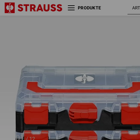
PRODUKTE
STRAUSSbox Aktions-Set VI
01
/
12