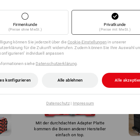
Turm
verbinden. Der Kreativität und individuellen
ffnen.
Bedürfnissen sind dabei so gut wie keine
Grenzen gesetzt.
Firmenkunde
Privatkunde
(Preise ohne MwSt.)
(Preise mit MwSt.)
WIR SETZEN NOCH EINS DRAUF
illigung können Sie jederzeit über die
Cookie-Einstellungen
in unserer
tzerklärung für die Zukunft widerrufen. Zudem können Sie Ihre Auswahl un
konfigurieren" individuell anpassen
nformationen siehe
Datenschutzerklärung
.
es konfigurieren
Alle ablehnen
Alle akzeptie
Datenschutz
|
Impressum
Mit der durchdachten Adapter Platte
kommen die Boxen anderer Hersteller
einfach on top.