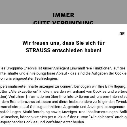
1
x
STRAUSSbox midi Vario-Einsatz ink
IMMER
GUTE VERBINDUNG
1
x
Werkzeugtafel 2er Set STRAUSSbo
DE
1
x
STRAUSSbox 118 midi
Wir freuen uns, dass Sie sich für
Farbe: schwarz/klar
STRAUSS entschieden haben!
1
x
STRAUSSbox Cart
ales Shopping-Erlebnis ist unser Anliegen! Einwandfreie Funktionen, auf Sie
te Inhalte und ein reibungsloser Ablauf - das sind die Aufgaben der Cooki
!!! Saisonartikel !!! Lieferung nur sol
 von uns eingesetzter Technologien.
personalisierte Inhalte anzeigen zu können, benötigen wir Ihre Einwilligung
utton „Alle akzeptieren“ klicken, werden wir anhand von Cookies und weiter
zten) Verfahren Informationen über Ihre Interaktionen auf unserer Internets
 dem Bestellprozess erfassen und diese insbesondere zu folgenden Zwec
ersonalisierte, auf Sie zugeschnittene Angebote und Anzeigen, passgenaue
pfehlungen, Marktforschung sowie Anzeigen- und Inhaltsmessungen. Sollt
nder
Innerhalb des Systems lässt sich jede Box
t wünschen, können Sie sich per Klick auf den Button “Alle ablehnen” auch 
ntsprechender Cookies und Verfahren entscheiden.
kzeug
mit jeder beliebigen STRAUSSbox
ST