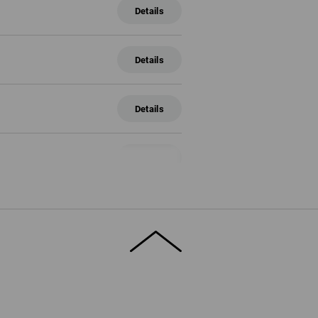
Details
Details
e
Details
idi
Details
inkl.9 Trennstege
Details