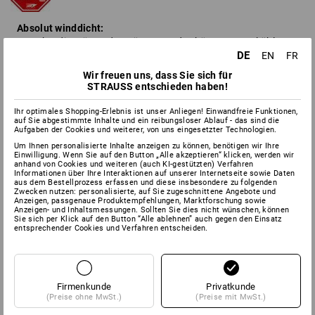
Absolut winddicht:
Bewahrt die Wärme des Körpers und schützt vor Auskühlung
DE
durch Wind.
EN
FR
Wir freuen uns, dass Sie sich für
Maximal atmungsaktiv:
STRAUSS entschieden haben!
Verhindert Überhitzung und Feuchtigkeitsstau, da Schweiß in
Form von Wasserdampf problemlos entweichen kann.
Ihr optimales Shopping-Erlebnis ist unser Anliegen! Einwandfreie Funktionen,
auf Sie abgestimmte Inhalte und ein reibungsloser Ablauf - das sind die
Vorteile der WINDSTOPPER® Membran:
Aufgaben der Cookies und weiterer, von uns eingesetzter Technologien.
Um Ihnen personalisierte Inhalte anzeigen zu können, benötigen wir Ihre
eindringender Wind wird geblockt
Einwilligung. Wenn Sie auf den Button „Alle akzeptieren“ klicken, werden wir
Auskühlen des Körpers und der Muskulatur durch Wind wird
anhand von Cookies und weiteren (auch KI-gestützten) Verfahren
Informationen über Ihre Interaktionen auf unserer Internetseite sowie Daten
verhindert
aus dem Bestellprozess erfassen und diese insbesondere zu folgenden
Körperwärme wird gespeichert
Zwecken nutzen: personalisierte, auf Sie zugeschnittene Angebote und
Anzeigen, passgenaue Produktempfehlungen, Marktforschung sowie
Schweiß wird optimal nach außen geleitet
Anzeigen- und Inhaltsmessungen. Sollten Sie dies nicht wünschen, können
Sie sich per Klick auf den Button “Alle ablehnen” auch gegen den Einsatz
entsprechender Cookies und Verfahren entscheiden.
Firmenkunde
Privatkunde
zurück
(Preise ohne MwSt.)
(Preise mit MwSt.)