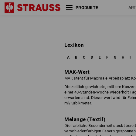
PRODUKTE
Lexikon
A
B
C
D
E
F
G
H
I
MAK-Wert
MAK steht für Maximale Arbeitsplatz Ko
Die zeitlich gewichtete, mittlere Konze
einer 40-Stunden-Woche wiederholt Tag
erwarten sind. Dieser wert wird für F
ml/Kubikmeter.
Melange (Textil)
Die farbliche Besonderheit steckt berei
verschiedenfarbigen Fasern gesponnen w