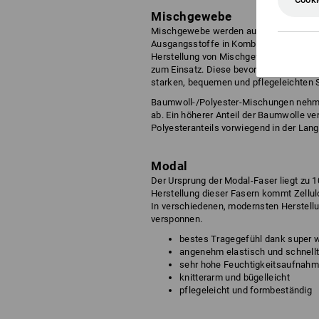
Mischgewebe
Mischgewebe werden aus mindestens zwei
Ausgangsstoffe in Kombination zu bringe
Herstellung von Mischgeweben. Im Ber
zum Einsatz. Diese bevorzugte Mischung
starken, bequemen und pflegeleichten S
Baumwoll-/Polyester-Mischungen nehmen 
ab. Ein höherer Anteil der Baumwolle ve
Polyesteranteils vorwiegend in der Langl
Modal
Der Ursprung der Modal-Faser liegt zu 1
Herstellung dieser Fasern kommt Zellu
In verschiedenen, modernsten Herstellu
versponnen.
bestes Tragegefühl dank super w
angenehm elastisch und schnell
sehr hohe Feuchtigkeitsaufnah
knitterarm und bügelleicht
pflegeleicht und formbeständig