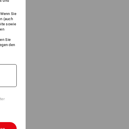
es und
. Wenn Sie
en (auch
eite sowie
ken
en Sie
gegen den
ter
ren