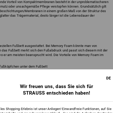
gende Vorteil von Kompaktmembranen besteht in der unproblematischeren
hmutz oder unsachgemäße Pflege verstopfen können. Grundsätzlich gilt
n Beschichtungen/Membranen in einem großen Maß von der Struktur des
glatter das Trägermaterial, desto länger ist die Lebensdauer der
peziellen Fußbett ausgestattet. Bei Memory Foam könnte man von
 das Fußbett merkt sich den Fußabdruck und passt sich diesem mit der
, wo er am meisten beansprucht wird. Die Vorteile von Memory Foam im
lfußköpfchen unter dem Fußbett
stung auf den zentralen Mittelfußköpfchen
n Böden
DE
Laufen in Kombination mit dem Fußbett
nstruiert
Wir freuen uns, dass Sie sich für
STRAUSS entschieden haben!
ales Shopping-Erlebnis ist unser Anliegen! Einwandfreie Funktionen, auf Sie
no-Wolle wird von Merino-Schafen gewonnen. Die Woll-Fasern dieser