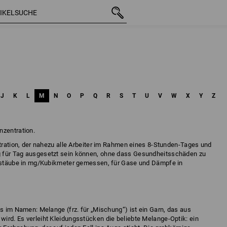
J
K
L
M
N
O
P
Q
R
S
T
U
V
W
X
Y
Z
nzentration.
ntration, der nahezu alle Arbeiter im Rahmen eines 8-Stunden-Tages und
 für Tag ausgesetzt sein können, ohne dass Gesundheitsschäden zu
einstäube in mg/Kubikmeter gemessen, für Gase und Dämpfe in
ts im Namen: Melange (frz. für „Mischung“) ist ein Garn, das aus
ird. Es verleiht Kleidungsstücken die beliebte Melange-Optik: ein