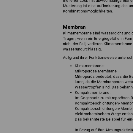
melierter Look mit abwechslungsreicher 
Musterung ist eine Auflockerung des unif
Kombinationsmöglichkeiten.
Membran
Klimamembrane sind wasserdicht und da
Tragen, wenn ein Energiegefälle in Form
nicht der Fall, verlieren Klimamembrane
wasserundurchlässig.
Aufgrund ihrer Funktionsweise untersc
Klimamembrane:
Mikroporöse Membrane
Mikroporös bedeutet, dass die 
kann, da die Membranporen wesen
Wassertropfen sind. Das bekann
Kompaktmembrane:
Im Gegensatz zu mikroporösen 
Kompaktbeschichtungen/Membrane
Kompaktbeschichtungen/Membra
elektrochemischem Wege entlang 
Das bekannteste Beispiel für e
In Bezug auf ihre Atmungsaktiv