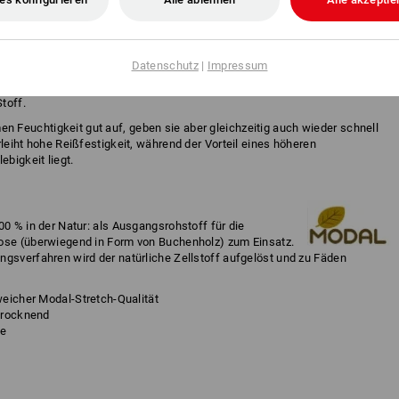
 Faserarten (Natur und/oder Kunst) hergestellt. Die Vorteile der
n um deren positive Eigenschaften zu verbinden ist das Ziel bei der
Datenschutz
|
Impressum
eich Arbeitskleidung kommen häufig Baumwoll-/Polyester-Mischungen
 vereint die Vorteile von Natur- und Kunstfasern miteinander zu einem
toff.
Feuchtigkeit gut auf, geben sie aber gleichzeitig auch wieder schnell
rleiht hohe Reißfestigkeit, während der Vorteil eines höheren
ebigkeit liegt.
00 % in der Natur: als Ausgangsrohstoff für die
lose (überwiegend in Form von Buchenholz) zum Einsatz.
ngsverfahren wird der natürliche Zellstoff aufgelöst und zu Fäden
eicher Modal-Stretch-Qualität
trocknend
me