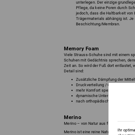
unterlegen. Der einzige grundle
Pflege, da keine Poren durch Sc
jedoch, dass die Haltbarkeit vo
Trägermaterials abhängig ist. Je 
Beschichtung/Membran.
Memory Foam
Viele Strauss-Schuhe sind mit einem s
Schuhen mit Gedächtnis sprechen, denn
Zeit an. So wird der Fuß dort entlastet
Detail sind:
Zusätzliche Dämpfung der Mitte
Druckverteilung / Gewichtsentla
mehr Komfort speziell auf harte
dynamische Unterstützung beim 
nach orthopädischen Vorgaben ko
Merino
Merino – von Natur aus funktional
Ihr optim
Merino ist eine reine Naturfaser. Meri