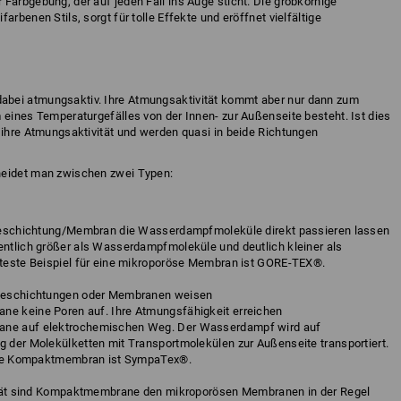
Farbgebung, der auf jeden Fall ins Auge sticht. Die grobkörnige
arbenen Stils, sorgt für tolle Effekte und eröffnet vielfältige
bei atmungsaktiv. Ihre Atmungsaktivität kommt aber nur dann zum
 eines Temperaturgefälles von der Innen- zur Außenseite besteht. Ist dies
 ihre Atmungsaktivität und werden quasi in beide Richtungen
heidet man zwischen zwei Typen:
Beschichtung/Membran die Wasserdampfmoleküle direkt passieren lassen
tlich größer als Wasserdampfmoleküle und deutlich kleiner als
teste Beispiel für eine mikroporöse Membran ist GORE-TEX®.
Beschichtungen oder Membranen weisen
 keine Poren auf. Ihre Atmungsfähigkeit erreichen
ne auf elektrochemischen Weg. Der Wasserdampf wird auf
der Molekülketten mit Transportmolekülen zur Außenseite transportiert.
ine Kompaktmembran ist SympaTex®.
ität sind Kompaktmembrane den mikroporösen Membranen in der Regel