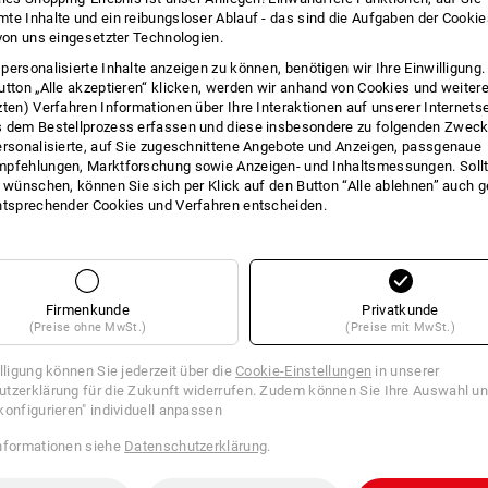
te Inhalte und ein reibungsloser Ablauf - das sind die Aufgaben der Cooki
 von uns eingesetzter Technologien.
r SRC/SR ist eine Mindestvoraussetzung
personalisierte Inhalte anzeigen zu können, benötigen wir Ihre Einwilligung
Sicherheitsschuhen.
utton „Alle akzeptieren“ klicken, werden wir anhand von Cookies und weiter
zten) Verfahren Informationen über Ihre Interaktionen auf unserer Internets
en
 dem Bestellprozess erfassen und diese insbesondere zu folgenden Zwec
und Glycerin
ersonalisierte, auf Sie zugeschnittene Angebote und Anzeigen, passgenaue
pfehlungen, Marktforschung sowie Anzeigen- und Inhaltsmessungen. Sollt
 Keramikfliesen, Stahlplatten und Glycerin
t wünschen, können Sie sich per Klick auf den Button “Alle ablehnen” auch 
ntsprechender Cookies und Verfahren entscheiden.
orgt bei allen ATC-Schuhen für die Gelenkstabilität und
Firmenkunde
Privatkunde
(Preise ohne MwSt.)
(Preise mit MwSt.)
 Wetterschutzmembran, die in einigen Strauss-
nd somit zuverlässig winddicht sowie wasserdicht und verfügen über eine
illigung können Sie jederzeit über die
Cookie-Einstellungen
in unserer
unktionsmembran funktioniert dabei wie eine zweite Haut und
tzerklärung für die Zukunft widerrufen. Zudem können Sie Ihre Auswahl un
g nach außen. Die SympaTex®-Membran garantiert ihre Wirkung auch bei
konfigurieren" individuell anpassen
ür ein optimales Fußklima.
nformationen siehe
Datenschutzerklärung
.
ne bieten 100%igen Schutz gegen das Eindringen von Wasser. Durch die