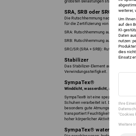
gröbsten Belastungen stand.
abgestimm
weiterer,
SRA, SRB oder SRC/SR
Die Rutschhemmung nach SRA, SRB ode
Um Ihnen 
für die Zertifizierung von Berufs- und 
auf den B
KI-gestüt
SRA: Rutschhemmung auf Keramikflies
Daten aus
SRB: Rutschhemmung auf Stahlplatten 
nutzen: p
Produktem
SRC/SR (SRA + SRB): Rutschhemmung auf
dies nich
Einsatz e
Stabilizer
Das Stabilizer-Element aus Kunststoff s
Verwindungssteifigkeit.
SympaTex®
Winddicht, wasserdicht, atmungsaktiv.
SympaTex® ist eine spezielle porenlose
Schuhen verarbeitet ist. Die Schuhe si
Ihre Einw
besonders gute Atmungsaktivität. Die F
Datenschu
transportiert Feuchtigkeit vom Fuß we
"Cookies 
hoher körperlicher Aktivität und sorgt f
Weitere I
SympaTex® waterproof
Die geschlossenen, hydrophilen Membra