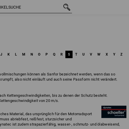
J
K
L
M
N
O
P
Q
R
S
T
U
V
W
X
Y
Z
ollmischungen können als Sanfor bezeichnet werden, wenn das so
t krumpft, also nicht einläuft und auch seine Passform nicht verändert.
 nach Kettengeschwindigkeiten, bis zu denen der Schutz besteht.
 Kettengeschwindigkeit von 20 m/s.
ches Material, das ursprünglich für den Motorradsport
muss abriebfest, reißfest, sturzsicher und
ynatec ist zudem strapazierfähig, wasser-, schmutz- und ölabweisend,