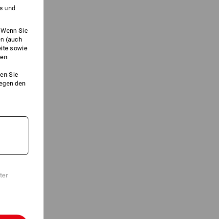
es und
. Wenn Sie
en (auch
eite sowie
ken
en Sie
gegen den
ter