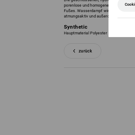
Cooki
porenlose und homogene Struktur lassen
Fußes. Wasserdampf wird zuverlässig na
atmungsaktiv und außerdem extrem dehn
Synthetic
Hauptmaterial Polyester
zurück