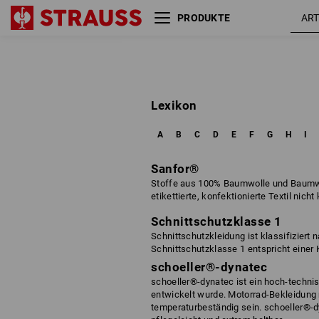
PRODUKTE
Lexikon
A
B
C
D
E
F
G
H
I
Sanfor®
Stoffe aus 100% Baumwolle und Baumw
etikettierte, konfektionierte Textil nich
Schnittschutzklasse 1
Schnittschutzkleidung ist klassifiziert
Schnittschutzklasse 1 entspricht einer
schoeller®-dynatec
schoeller®-dynatec ist ein hoch-technis
entwickelt wurde. Motorrad-Bekleidung 
temperaturbeständig sein. schoeller®-d