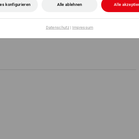
es konfigurieren
Alle ablehnen
Alle akzeptie
 sie den Wind nicht durchdringen und verhindern so ein Auskühlen des
ch außen transportiert. Das Material ist damit wasserdicht, winddicht,
bar, strapazierfähig und besonders leicht.
Datenschutz
|
Impressum