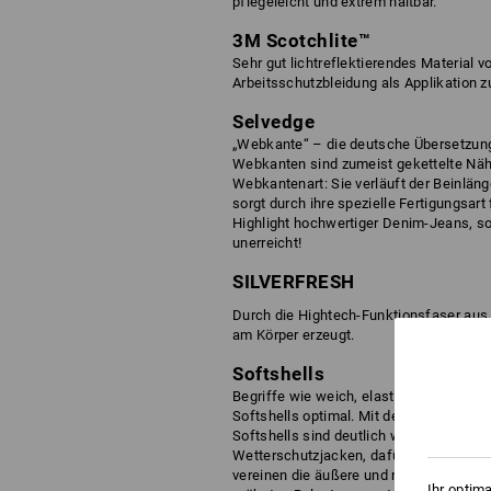
pflegeleicht und extrem haltbar.
3M Scotchlite™
Sehr gut lichtreflektierendes Material 
Arbeitsschutzbleidung als Applikation z
Selvedge
„Webkante“ – die deutsche Übersetzung 
Webkanten sind zumeist gekettelte Näht
Webkantenart: Sie verläuft der Beinlänge
sorgt durch ihre spezielle Fertigungsart
Highlight hochwertiger Denim-Jeans, so
unerreicht!
SILVERFRESH
Durch die Hightech-Funktionsfaser aus 
am Körper erzeugt.
Softshells
Begriffe wie weich, elastisch, bewegun
Softshells optimal. Mit den Softshells 
Softshells sind deutlich winddichter (u
Wetterschutzjacken, dafür aber (und da
vereinen die äußere und mittlere Beklei
Ihr optim