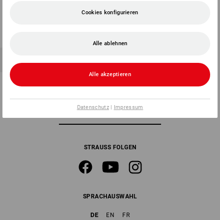
Fax
0 60 50 / 97 10 90
Cookies konfigurieren
Mail
info@strauss.de
Alle ablehnen
Alle akzeptieren
Datenschutz
|
Impressum
NEWSLETTER-ANMELDUNG
STRAUSS FOLGEN
SPRACHAUSWAHL
DE
EN
FR