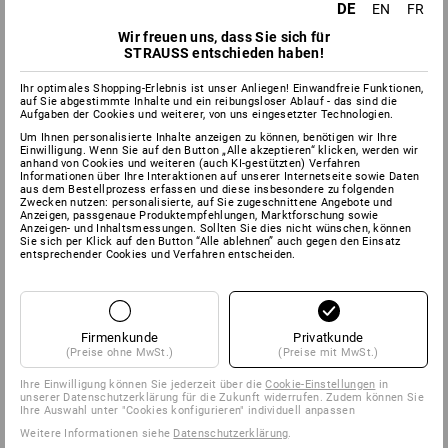
DE
EN
FR
SERVICE
Wir freuen uns, dass Sie sich für
STRAUSS entschieden haben!
UNTERNEHMEN
Ihr optimales Shopping-Erlebnis ist unser Anliegen! Einwandfreie Funktionen,
auf Sie abgestimmte Inhalte und ein reibungsloser Ablauf - das sind die
INFORMATIONEN
Aufgaben der Cookies und weiterer, von uns eingesetzter Technologien.
Um Ihnen personalisierte Inhalte anzeigen zu können, benötigen wir Ihre
Einwilligung. Wenn Sie auf den Button „Alle akzeptieren“ klicken, werden wir
ZAHLARTEN
anhand von Cookies und weiteren (auch KI-gestützten) Verfahren
Informationen über Ihre Interaktionen auf unserer Internetseite sowie Daten
aus dem Bestellprozess erfassen und diese insbesondere zu folgenden
Zwecken nutzen: personalisierte, auf Sie zugeschnittene Angebote und
Anzeigen, passgenaue Produktempfehlungen, Marktforschung sowie
Anzeigen- und Inhaltsmessungen. Sollten Sie dies nicht wünschen, können
Sie sich per Klick auf den Button “Alle ablehnen” auch gegen den Einsatz
entsprechender Cookies und Verfahren entscheiden.
Firmenkunde
Privatkunde
Strauss Deutschland
(Preise ohne MwSt.)
(Preise mit MwSt.)
GmbH & Co. KG
Frankfurter Straße 98-108
Ihre Einwilligung können Sie jederzeit über die
Cookie-Einstellungen
in
unserer Datenschutzerklärung für die Zukunft widerrufen. Zudem können Sie
63599 Biebergemünd
Ihre Auswahl unter "Cookies konfigurieren" individuell anpassen
Weitere Informationen siehe
Datenschutzerklärung
.
Tel
0 60 50 / 97 10 12