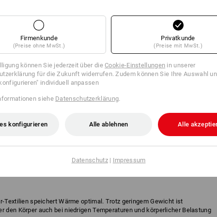
öchsten Komfort.
Firmenkunde
Privatkunde
(Preise ohne MwSt.)
(Preise mit MwSt.)
illigung können Sie jederzeit über die
Cookie-Einstellungen
in unserer
tzerklärung für die Zukunft widerrufen. Zudem können Sie Ihre Auswahl un
konfigurieren" individuell anpassen
 Thermo stretch Funktionsstoffe sorgen für ein hervorragendes
nformationen siehe
Datenschutzerklärung
.
temperaturen. Flexible Stretch-Gewebe, atmungsaktiv und
tch bietet volle Funktion bei voller Arbeitspower.
es konfigurieren
Alle ablehnen
Alle akzeptie
ece FIBERtwin® therma-plus überzeugt durch beste Wärmespeicherung
 in der hohen Atmungsaktivität und der schnellen Trocknung. Luft wird
Datenschutz
|
Impressum
d das, ohne zu beschweren.
r-Textilien speichert Wärme optimal. Trotz geringem Gewicht ist
er den Körper auch bei niedrigen Temperaturen und körperlicher Belastung