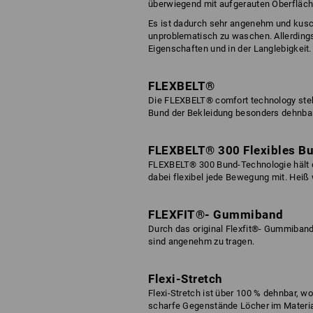
überwiegend mit aufgerauten Oberfläche
Es ist dadurch sehr angenehm und kuschel
unproblematisch zu waschen. Allerdings
Eigenschaften und in der Langlebigkeit
FLEXBELT®
Die FLEXBELT® comfort technology steh
Bund der Bekleidung besonders dehnbar
FLEXBELT® 300 Flexibles B
FLEXBELT® 300 Bund-Technologie hält d
dabei flexibel jede Bewegung mit. Heiß
FLEXFIT®- Gummiband
Durch das original Flexfit®- Gummiban
sind angenehm zu tragen.
Flexi-Stretch
Flexi-Stretch ist über 100 % dehnbar, w
scharfe Gegenstände Löcher im Material