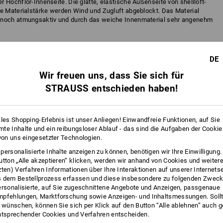
 Hochflor-Innenseite. Die glatte, elastische Außenseite von shellloft-
ie Materialstärke werden Wind und Zugluft abgeblockt. Das Material
nnoch atmungsaktiv und durch das weiche Innenmaterial sehr angenehm
DE
Wir freuen uns, dass Sie sich für
STRAUSS entschieden haben!
ales Shopping-Erlebnis ist unser Anliegen! Einwandfreie Funktionen, auf Sie
te Inhalte und ein reibungsloser Ablauf - das sind die Aufgaben der Cooki
 von uns eingesetzter Technologien.
bester Klimaaustausch: Funktionsstark fühlen sich FIBERtwin®
personalisierte Inhalte anzeigen zu können, benötigen wir Ihre Einwilligung
uf der Haut an. Hoch atmungsaktiv speichert es Wärme und
utton „Alle akzeptieren“ klicken, werden wir anhand von Cookies und weiter
t bequem! Tragegefühl der Extraklasse.
zten) Verfahren Informationen über Ihre Interaktionen auf unserer Internets
 dem Bestellprozess erfassen und diese insbesondere zu folgenden Zwec
ersonalisierte, auf Sie zugeschnittene Angebote und Anzeigen, passgenaue
pfehlungen, Marktforschung sowie Anzeigen- und Inhaltsmessungen. Sollt
t wünschen, können Sie sich per Klick auf den Button “Alle ablehnen” auch 
ighloft-Textilien: wunderbar weich wärmt das hochflorige Fleece innen –
ntsprechender Cookies und Verfahren entscheiden.
d auffallende Optik. Der Flor des Fleece speichert Wärme besonders gut