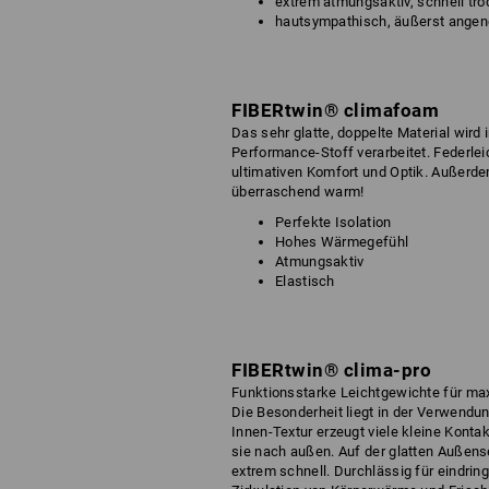
extrem atmungsaktiv, schnell tr
hautsympathisch, äußerst angen
FIBERtwin® climafoam
Das sehr glatte, doppelte Material wird 
Performance-Stoff verarbeitet. Federle
ultimativen Komfort und Optik. Außerde
überraschend warm!
Perfekte Isolation
Hohes Wärmegefühl
Atmungsaktiv
Elastisch
FIBERtwin® clima-pro
Funktionsstarke Leichtgewichte für ma
Die Besonderheit liegt in der Verwendu
Innen-Textur erzeugt viele kleine Konta
sie nach außen. Auf der glatten Außense
extrem schnell. Durchlässig für eindri