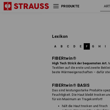
PRODUKTE
Lexikon
A
B
C
D
E
F
G
H
I
FIBERtwin®
High Tech Strick der bequemsten Art.
M
Textilien auf die erste und zweite Bekl
beste Wärmeeigenschaften – dafür ste
FIBERtwin® BASIS
Das sind leistungsstarke Produkte spez
Feuchtigkeit. Die Haut bleibt trocken un
für ein Maximum an Tragekomfort!
hält die Haut trocken und frisch