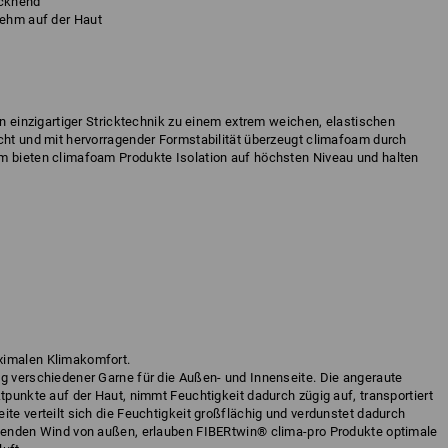
ocknend
ehm auf der Haut
in einzigartiger Stricktechnik zu einem extrem weichen, elastischen
icht und mit hervorragender Formstabilität überzeugt climafoam durch
m bieten climafoam Produkte Isolation auf höchsten Niveau und halten
ximalen Klimakomfort.
ng verschiedener Garne für die Außen- und Innenseite. Die angeraute
ktpunkte auf der Haut, nimmt Feuchtigkeit dadurch zügig auf, transportiert
ite verteilt sich die Feuchtigkeit großflächig und verdunstet dadurch
ngenden Wind von außen, erlauben FIBERtwin® clima-pro Produkte optimale