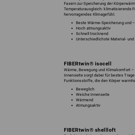
Fasern zur Speicherung der Körperwärm
Temperaturausgleich: klimatisierende 
hervorragendes Klimagefühl.
Beste Wärme-Speicherung und –
Hoch atmungsaktiv
Schnell trocknend
Unterschiedlichste Material- un
FIBERtwin® isocell
Wärme, Bewegung und Klimakomfort – da
Innenseite sorgt dabei für bestes Trag
Funktionsstoffe, die den Körper warmhal
Beweglich
Weiche Innenseite
Wärmend
Atmungsaktiv
FIBERtwin® shellloft