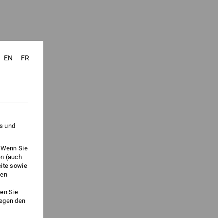
EN
FR
es und
. Wenn Sie
en (auch
eite sowie
ken
en Sie
gegen den