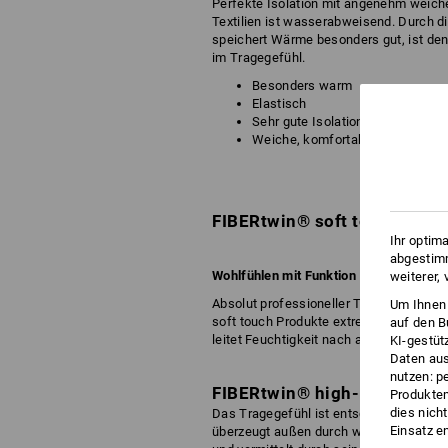
Perfekte Isolation mit angenehm weicher
Textilien ist wasserabweisend. Durch d
speichert Wärme besonders gut, ist de
im Tragegefühl.
Besonders warm
Elastisch
Sehr gute Isolation
Weiche, komfortable Innenseite
FIBERtwin® soft touch
Ihr optim
abgestimm
Wohlfühlen mit Funktion
weiterer,
Absolut professioneller Tragekomfort, 
Um Ihnen 
soft touch Produkte extrem angenehm a
auf den B
leitet Feuchtigkeit nach außen. Äußers
KI-gestüt
Daten aus
nutzen: p
FIBERtwin® high-loft
Produktem
dies nich
Das Tragegefühl ist entscheidend bei h
Einsatz e
überzeugt außen durch weichen Griff un