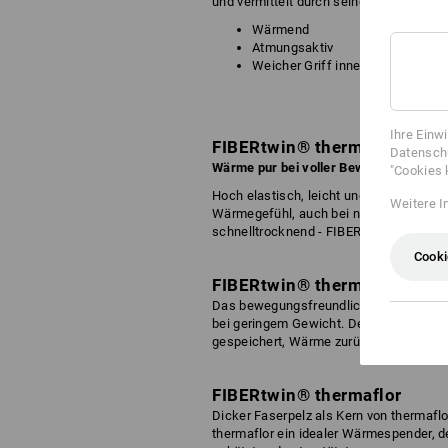
und vermittelt durch seine Weichheit h
Wärmend
Atmungsaktiv
Weicher Griff innen und außen
Ihre Einw
FIBERtwin® thermo stretch
Datenschu
Wärme pur bei voller Bewegung!
"Cookies 
Hoch elastisch, leicht und innen warm.
Weitere I
Wärmegefühl, auch bei niedrigen Außen
schnelltrocknend - FIBERtwin thermo stre
Cooki
FIBERtwin® therma-plus
Das bewegungsfreundliche Premiumfle
bei geringem Gewicht. Der Vorteil liegt
gespeichert, Wärme zurückgehalten un
FIBERtwin® thermaflor
Dicker Faserpelz als Kern von thermaflo
thermaflor ein idealer Wärmespender, d