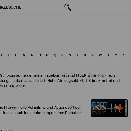
J
K
L
M
N
O
P
Q
R
S
T
U
V
W
X
Y
Z
it Fokus auf maximalen Tragekomfort sind FIBERtwin® High Tech
eidungsschicht spezialisiert. Hohe Atmungsaktivität, Klimakomfort und
ht FIBERtwin®.
iell für schnelle Aufnahme und Abtransport der
d frisch, auch bei starker körperlicher Belastung –