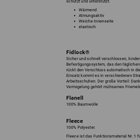
schützt und unterstützt.
Wärmend
Atmungsaktiv
Weiche Innenseite
elastisch
Fidlock®
Sicher und schnell verschlossen, kinder
Befestigungssystem, das den täglichen A
rückt den Verschluss automatisch in die 
Einsatz kommt es in verschiedenen Str
Arbeitsschuhen. Der große Vorteil: Dan
Verriegelung gehört mühsames Friemeln
Flanell
100% Baumwolle
Fleece
100% Polyester.
Fleece ist das Funktionsmaterial Nr. 1 f