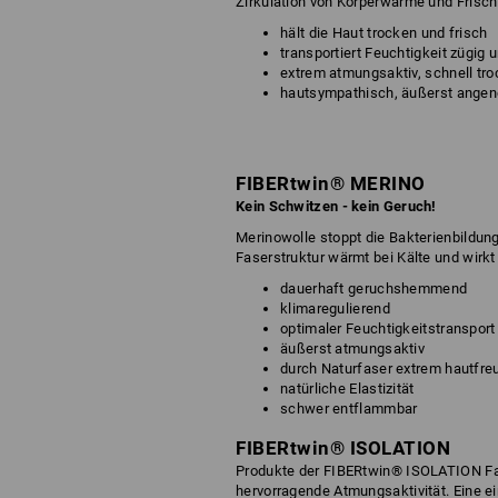
Zirkulation von Körperwärme und Frischl
hält die Haut trocken und frisch
transportiert Feuchtigkeit zügig
extrem atmungsaktiv, schnell tr
hautsympathisch, äußerst angen
FIBERtwin® MERINO
Kein Schwitzen - kein Geruch!
Merinowolle stoppt die Bakterienbildung
Faserstruktur wärmt bei Kälte und wirk
dauerhaft geruchshemmend
klimaregulierend
optimaler Feuchtigkeitstransport
äußerst atmungsaktiv
durch Naturfaser extrem hautfre
natürliche Elastizität
schwer entflammbar
FIBERtwin® ISOLATION
Produkte der FIBERtwin® ISOLATION Fa
hervorragende Atmungsaktivität. Eine ei