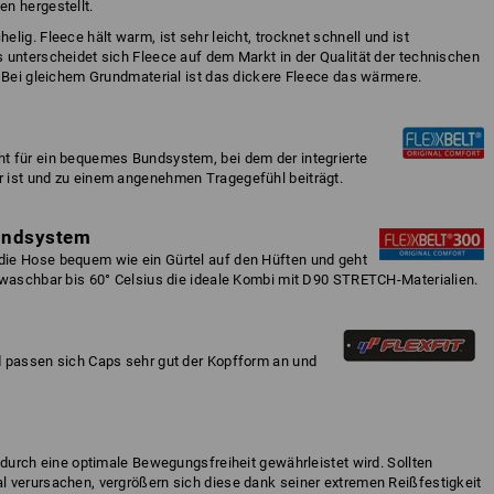
n hergestellt.
ig. Fleece hält warm, ist sehr leicht, trocknet schnell und ist
 unterscheidet sich Fleece auf dem Markt in der Qualität der technischen
. Bei gleichem Grundmaterial ist das dickere Fleece das wärmere.
t für ein bequemes Bundsystem, bei dem der integrierte
 ist und zu einem angenehmen Tragegefühl beiträgt.
undsystem
ie Hose bequem wie ein Gürtel auf den Hüften und geht
 waschbar bis 60° Celsius die ideale Kombi mit D90 STRETCH-Materialien.
d passen sich Caps sehr gut der Kopfform an und
odurch eine optimale Bewegungsfreiheit gewährleistet wird. Sollten
 verursachen, vergrößern sich diese dank seiner extremen Reißfestigkeit