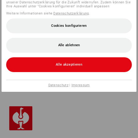
unserer Datenschutzerklärung für die Zukunft widerrufen. Zudem können Sie
Ihre Auswahl unter "Cookies konfigurieren" individuell anpassen
Weitere Informationen siehe
Datenschutzerklärung
.
SERVICE 0 60 50 / 97 10 12
Cookies konfigurieren
SERVICE
Alle ablehnen
UNTERNEHMEN
Alle akzeptieren
INFORMATIONEN
ZAHLARTEN
Datenschutz
|
Impressum