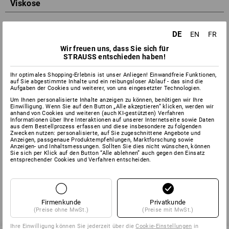
Viskose
Viskose ist die „natürlichste“ aller Chemiefasern. Sie wird aus
DE
EN
FR
regenerierter Zellulose (Ausgangsmaterial Buchen- oder
Wir freuen uns, dass Sie sich für
Fichtenholz oder nicht verspinnbare Baumwolle) gewonnen
STRAUSS entschieden haben!
und zu leichten, weich fließenden Stoffen verarbeitet. Die
Zellulose wird zur Spinnmasse gelöst und ist nach dem
Ihr optimales Shopping-Erlebnis ist unser Anliegen! Einwandfreie Funktionen,
Verfestigen wieder reine Zellulose ohne chemische
auf Sie abgestimmte Inhalte und ein reibungsloser Ablauf - das sind die
Veränderungen. Je nach Glanz, Feinheit und Kräuselung kann
Aufgaben der Cookies und weiterer, von uns eingesetzter Technologien.
der Viskose „Seiden“-, „Baumwoll-„ oder „Wolloptik“ gegeben
Um Ihnen personalisierte Inhalte anzeigen zu können, benötigen wir Ihre
werden. Viskose ist saugfähiger als Baumwolle, aber in
Einwilligung. Wenn Sie auf den Button „Alle akzeptieren“ klicken, werden wir
anhand von Cookies und weiteren (auch KI-gestützten) Verfahren
nassem Zustand nicht sehr reißfest und strapazierfähig.
Informationen über Ihre Interaktionen auf unserer Internetseite sowie Daten
aus dem Bestellprozess erfassen und diese insbesondere zu folgenden
Kleidung aus Viskose lässt sich meist bei 30°C im
Zwecken nutzen: personalisierte, auf Sie zugeschnittene Angebote und
Anzeigen, passgenaue Produktempfehlungen, Marktforschung sowie
Schonwaschgang waschen. Nur schwach oder gar nicht
Anzeigen- und Inhaltsmessungen. Sollten Sie dies nicht wünschen, können
schleudern und nass aufhängen. Bitte aber immer die
Sie sich per Klick auf den Button “Alle ablehnen” auch gegen den Einsatz
entsprechender Cookies und Verfahren entscheiden.
Pflegeanleitung im Kleidungsstück selbst beachten.
Firmenkunde
Privatkunde
zurück
(Preise ohne MwSt.)
(Preise mit MwSt.)
Ihre Einwilligung können Sie jederzeit über die
Cookie-Einstellungen
in