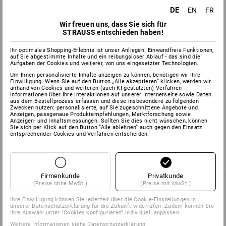
werden in ISOFILL® TEKNO DOWN noch um die von Daune
DE
EN
FR
gesteigert. Als Füllmaterial unschlagbar kombiniert dieses
Wir freuen uns, dass Sie sich für
High-Tech-Mischgewebe die Bauschkraft von Daune mit der
STRAUSS entschieden haben!
Atmungsaktivität und Elastizität von ISOFILL®. Das
entstehende Loft dieser Mischung sorgt für hervorragende
Ihr optimales Shopping-Erlebnis ist unser Anliegen! Einwandfreie Funktionen,
Kälteisolierung. Sehr leicht und bequem kommt ISOFILL®
auf Sie abgestimmte Inhalte und ein reibungsloser Ablauf - das sind die
Aufgaben der Cookies und weiterer, von uns eingesetzter Technologien.
TEKNO DOWN in Winter Arbeitsjacken zum Einsatz, sorgt für
bestes Wärmeverhalten bei geringem Volumen. Hält
Um Ihnen personalisierte Inhalte anzeigen zu können, benötigen wir Ihre
Einwilligung. Wenn Sie auf den Button „Alle akzeptieren“ klicken, werden wir
dauerhaft warm, hervorragend geeignet für Tätigkeiten mit
anhand von Cookies und weiteren (auch KI-gestützten) Verfahren
wenig körperlicher Aktivität bei niedrigsten
Informationen über Ihre Interaktionen auf unserer Internetseite sowie Daten
aus dem Bestellprozess erfassen und diese insbesondere zu folgenden
Außentemperaturen.
Zwecken nutzen: personalisierte, auf Sie zugeschnittene Angebote und
Anzeigen, passgenaue Produktempfehlungen, Marktforschung sowie
Anzeigen- und Inhaltsmessungen. Sollten Sie dies nicht wünschen, können
Sie sich per Klick auf den Button “Alle ablehnen” auch gegen den Einsatz
entsprechender Cookies und Verfahren entscheiden.
zurück
Firmenkunde
Privatkunde
(Preise ohne MwSt.)
(Preise mit MwSt.)
Ihre Einwilligung können Sie jederzeit über die
Cookie-Einstellungen
in
unserer Datenschutzerklärung für die Zukunft widerrufen. Zudem können Sie
SERVICE 0 60 50 / 97 10 12
Ihre Auswahl unter "Cookies konfigurieren" individuell anpassen
Weitere Informationen siehe
Datenschutzerklärung
.