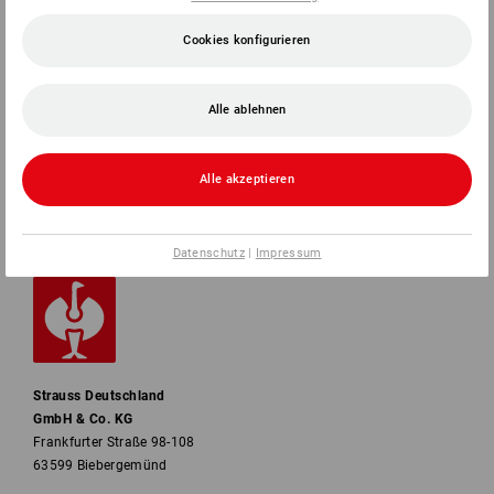
SERVICE
Cookies konfigurieren
UNTERNEHMEN
Alle ablehnen
INFORMATIONEN
Alle akzeptieren
ZAHLARTEN
Datenschutz
|
Impressum
Strauss Deutschland
GmbH & Co. KG
Frankfurter Straße 98-108
63599 Biebergemünd