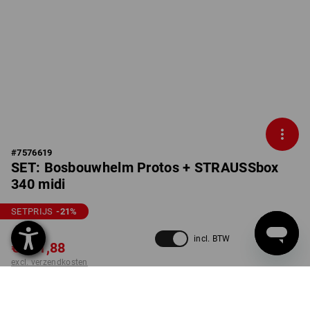
#
7576619
SET: Bosbouwhelm Protos + STRAUSSbox
340 midi
SETPRIJS
-21
%
€ 306,86
incl. BTW
€ 241,88
excl. verzendkosten
Levertijd ca. 3-5 werkdagen