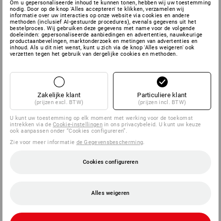
Om u gepersonaliseerde inhoud te kunnen tonen, hebben wij uw toestemming
nodig. Door op de knop 'Alles accepteren' te klikken, verzamelen wij
informatie over uw interacties op onze website via cookies en andere
methoden (inclusief AI-gestuurde procedures), evenals gegevens uit het
bestelproces. Wij gebruiken deze gegevens met name voor de volgende
doeleinden: gepersonaliseerde aanbiedingen en advertenties, nauwkeurige
productaanbevelingen, marktonderzoek en metingen van advertenties en
inhoud. Als u dit niet wenst, kunt u zich via de knop 'Alles weigeren' ook
verzetten tegen het gebruik van dergelijke cookies en methoden.
Zakelijke klant
Particuliere klant
(prijzen excl. BTW)
(prijzen incl. BTW)
U kunt uw toestemming op elk moment met werking voor de toekomst
intrekken via de
Cookie-instellingen
in ons privacybeleid. U kunt uw keuze
ook aanpassen onder “Cookies configureren”.
Zie voor meer informatie
de Gegevensbescherming
.
Cookies configureren
Alles weigeren