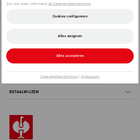
Zie voor meer informatie
de Gegevensbescherming
.
Cookies configureren
SERVICE 02 400 27 64
Alles weigeren
SERVICE
Alles accepteren
BEDRIJVEN
Gegevensbescherming
|
Impressum
INFORMATIE
BETAALWIJZEN