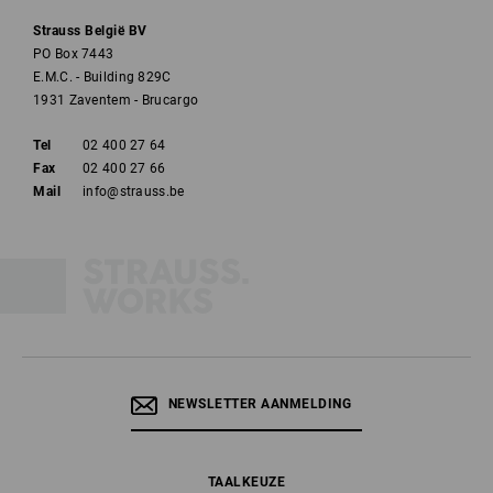
Strauss België BV
PO Box 7443
E.M.C. - Building 829C
1931 Zaventem - Brucargo
Tel
02 400 27 64
Fax
02 400 27 66
Mail
info@strauss.be
NEWSLETTER AANMELDING
TAALKEUZE