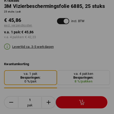
#
7406886
3M Vizierbeschermingsfolie 6885, 25 stuks
25 stuks / pak
€ 45,86
incl. BTW
excl. verzendkosten
v.a. 1 pak:
€ 45,86
v.a. 4 pakken:
€ 42,23
Levertijd ca. 3-5 werkdagen
Kwantumkorting
v.a. 1 pak
v.a. 4 pakken
Besparingen:
Besparingen:
0
%/
pak
8
%/
pakken
pak