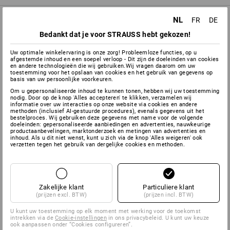
NL
FR
DE
PRODUKT INFO
Bedankt dat je voor STRAUSS hebt gekozen!
BESCHRIJVING
Uw optimale winkelervaring is onze zorg! Probleemloze functies, op u
afgestemde inhoud en een soepel verloop - Dit zijn de doeleinden van cookies
en andere technologieën die wij gebruiken.Wij vragen daarom om uw
toestemming voor het opslaan van cookies en het gebruik van gegevens op
Voor volgelaatmasker 6800.
Beschermt het vizier tegen
basis van uw persoonlijke voorkeuren.
verontreinigingen, reduceert het gevaar van krassen en verhoogt
Om u gepersonaliseerde inhoud te kunnen tonen, hebben wij uw toestemming
de levensduur van het adembeschermingsmasker.
nodig. Door op de knop 'Alles accepteren' te klikken, verzamelen wij
informatie over uw interacties op onze website via cookies en andere
methoden (inclusief AI-gestuurde procedures), evenals gegevens uit het
Per 25.
bestelproces. Wij gebruiken deze gegevens met name voor de volgende
doeleinden: gepersonaliseerde aanbiedingen en advertenties, nauwkeurige
productaanbevelingen, marktonderzoek en metingen van advertenties en
inhoud. Als u dit niet wenst, kunt u zich via de knop 'Alles weigeren' ook
verzetten tegen het gebruik van dergelijke cookies en methoden.
Informatie van de fabrikant:
3M Deutschland GmbH | Carl
Schurz Str. 1 | DE 41453 Neuss | Innovation.de@3M.com
Zakelijke klant
Particuliere klant
(prijzen excl. BTW)
(prijzen incl. BTW)
U kunt uw toestemming op elk moment met werking voor de toekomst
intrekken via de
Cookie-instellingen
in ons privacybeleid. U kunt uw keuze
ook aanpassen onder “Cookies configureren”.