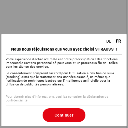
Short e.s.concrete light
Pantalon à taille élastique
e.s.image
5
couleurs
7
couleurs
à p. de
CHF 76.89
à p. de
CHF 59.90
(TTC) à p. de 10 Pièces
(TTC) à p. de 20 Pièces
FR
DE
Nous nous réjouissons que vous ayez choisi STRAUSS !
Votre expérience d'achat optimale est notre préoccupation ! Des fonctions
impeccable contenu personnalisé pour vous et un processus fluide - telles
sont les tâches des cookies.
Le consentement comprend l’accord pour l’utilisation à des fins de suivi
(tracking) ainsi que le traitement des données associé, de même que
l’utilisation de techniques basées sur l’intelligence artificielle pour la
diffusion de publicités personnalisées.
Pour obtenir plus d'informations, veuillez consulter
la déclaration de
confidentialité
.
Continuer