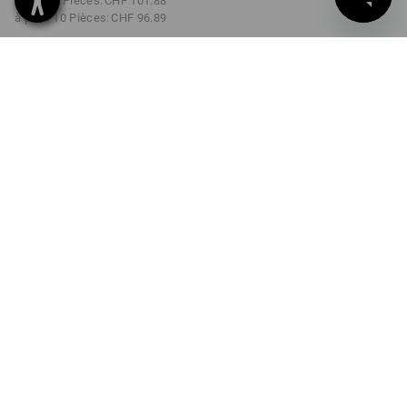
à p. de 3 Pièces:
CHF 101.88
à p. de 10 Pièces:
CHF 96.89
Délai de livraison est d'env.
3 à 5 jours ouvrables
COULEUR
TAILLE
44
choisir
choisir
noir
Remise sur quantité
à p. de 1 Pièce
à p. de 3 Pièces
à p. de 10 Pièces
Économies:
Économies:
Économies:
0
%/
Pièce
5
%/
Pièces
9
%/
Pièces
Pièce