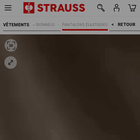
RETOUR    >
VÊTEMENTS
PANTALONS PROFESSIONNELS
PANTALONS ÉLASTIQUES