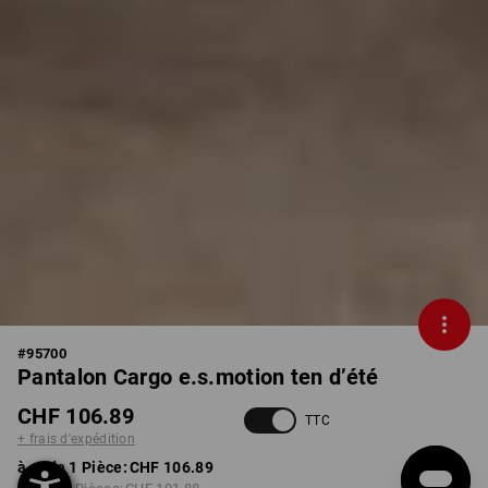
#
95700
Pantalon Cargo e.s.motion ten d’été
CHF 106.89
TTC
+ frais d'expédition
à p. de 1 Pièce:
CHF 106.89