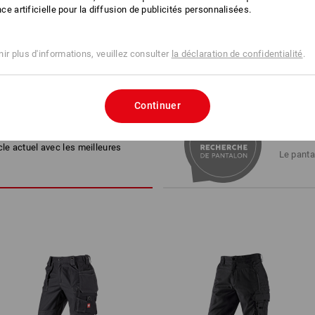
1
/
3
ence artificielle pour la diffusion de publicités personnalisées.
 D'ACHAT
ir plus d'informations, veuillez consulter
la déclaration de confidentialité
.
Continuer
ES ALTERNATIVES
RECHE
cle actuel avec les meilleures
Le panta