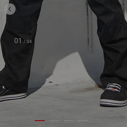
01
/
04