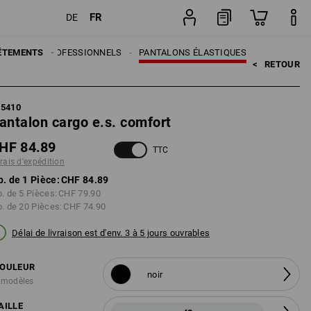
FR
DE
Pièce
ANTALONS PROFESSIONNELS
ÊTEMENTS
PANTALONS ÉLASTIQUES
<   
RETOUR
95410
antalon cargo e.s. comfort
HF 84.89
TTC
frais d'expédition
p. de 1 Pièce:
CHF 84.89
p. de 5 Pièces:
CHF 79.90
p. de 20 Pièces:
CHF 74.90
Délai de livraison est d'env. 3 à 5 jours ouvrables
OULEUR
noir
 modèles
AILLE