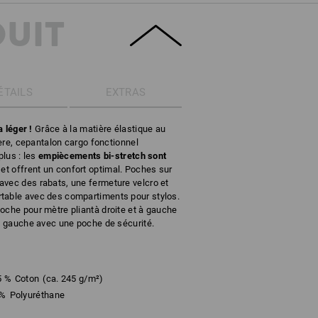
DUIT
ÉTAILS
EXTRAS
a léger !
Grâce à la matière élastique au
ière, cepantalon cargo fonctionnel
lus : les
empiècements bi-stretch sont
et offrent un confort optimal. Poches sur
avec des rabats, une fermeture velcro et
table avec des compartiments pour stylos.
oche pour mètre pliantà droite et à gauche
 à gauche avec une poche de sécurité.
5
%
Coton
(ca. 245 g/m²)
%
Polyuréthane