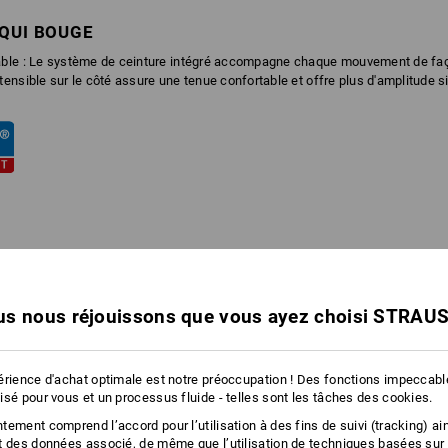
 QUI BOUGE
table : Le système de ceinture intégré accompagne chaque mouvement de faço
tensible sur le côté assure une tenue confortable et offre plus d'amplitude s
s nous réjouissons que vous ayez choisi STRAU
érience d'achat optimale est notre préoccupation ! Des fonctions impeccab
isé pour vous et un processus fluide - telles sont les tâches des cookies.
ement comprend l’accord pour l’utilisation à des fins de suivi (tracking) ain
t des données associé, de même que l’utilisation de techniques basées sur