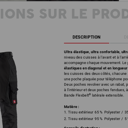
IONS SUR LE PRO
DESCRIPTION
D
Ultra élastique, ultra confortable, ultr
niveau des cuisses à l'avant et à l'arr
accompagne chaque mouvement. Le p
élastiques en diagonal et en longueur
les cuisses des deux côtés, chacune 
une poche plaquée pour téléphone por
Deux poches revolver avec un rabat, p
à l'intérieur et deux poches fendues,
®
Bande Flexbelt
latérale extensible.
Matière :
1. Tissu extérieur
65
%
Polyester
/
3
2. Tissu extérieur
95
%
Polyester
/
5