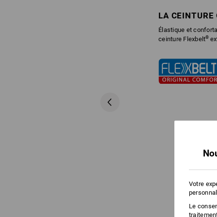
LA CEINTURE
Élastique et confor
®
ceinture Flexbelt
ex
Nou
Votre exp
personnal
Le consent
traitemen