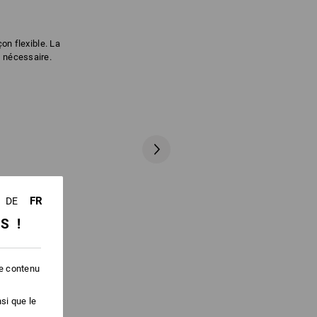
n flexible. La
i nécessaire.
FR
DE
SS !
le contenu
si que le