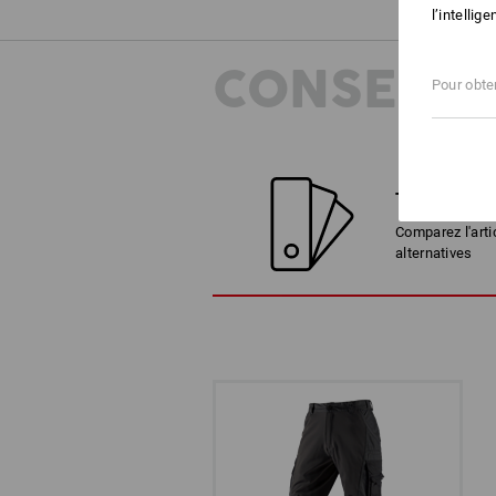
l’intellig
CONSEILS
Pour obten
TROUVER D
Comparez l'arti
alternatives