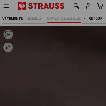
RETOUR    >
VÊTEMENTS
PANTALONS PROFESSIONNELS
PANTALONS ÉLASTIQUES