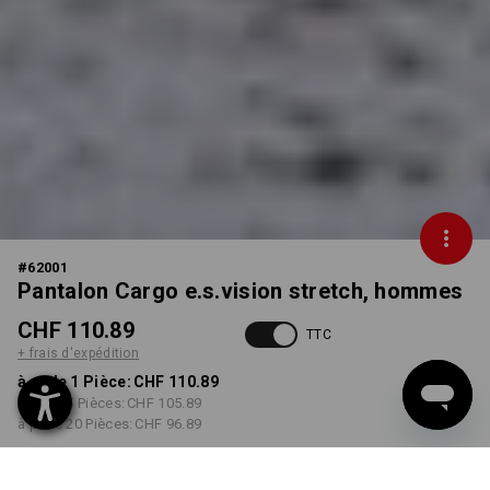
#
62001
Pantalon Cargo e.s.vision stretch, hommes
CHF 110.89
TTC
+ frais d'expédition
à p. de 1 Pièce:
CHF 110.89
à p. de 5 Pièces:
CHF 105.89
à p. de 20 Pièces:
CHF 96.89
Délai de livraison est d'env.
3 à 5 jours ouvrables