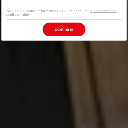
Pour obtenir plus d'informations, veuillez consulter
la déclaration de
confidentialité
.
Continuer