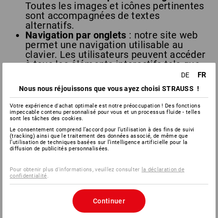
Toutes les images et icônes pertinentes
sont accompagnées de textes
alternatifs.
Navigation par onglets
: notre site web
permet une navigation utilisable au
clavier. Les utilisateurs peuvent accéder
à tous les éléments interactifs tels que
les liens, les boutons et les formulaires
FR
DE
en appuyant sur la touche Tab et en les
Nous nous réjouissons que vous ayez choisi STRAUSS !
activant par Enter ou la barre
d'espacement.
Votre expérience d'achat optimale est notre préoccupation ! Des fonctions
Logiciel d'assistance Eye-Able®
: notre
impeccable contenu personnalisé pour vous et un processus fluide - telles
sont les tâches des cookies.
site web intègre l'outil
Eye-Able® Assist
Le consentement comprend l’accord pour l’utilisation à des fins de suivi
de Web Inclusion GmbH. Cet outil
(tracking) ainsi que le traitement des données associé, de même que
permet aux utilisateurs d'adapter
l’utilisation de techniques basées sur l’intelligence artificielle pour la
diffusion de publicités personnalisées.
individuellement la présentation de la
boutique en ligne.
Pour obtenir plus d'informations, veuillez consulter
la déclaration de
confidentialité
.
Parmi les fonctionnalités, on peut citer
Ajustement de la taille des
Continuer
caractères
Réglages des couleurs et du