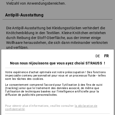
Vielzahl von Anwendungsbereichen.
Antipill-Ausstattung
Die Antipill-Ausstattung bei Kleidungsstücken verhindert die
Knötchenbildung in den Textilien. Kleine Knötchen entstehen
durch Reibung der Stoff-Oberfläche, aus der immer einige
Wollhaare herausstehen, die sich dann miteinander verknoten
und verfilzen.
FR
DE
AQL-Wert
Nous nous réjouissons que vous ayez choisi STRAUSS !
Acceptable Quality Level = Verfahren zur
Votre expérience d'achat optimale est notre préoccupation ! Des fonctions
impeccable contenu personnalisé pour vous et un processus fluide - telles
Qualitätsbestimmung bei dem ein Dichtwert von mindestens
sont les tâches des cookies.
1,5 auf Einmalhandschuhe festgelegt wurde.
Le consentement comprend l’accord pour l’utilisation à des fins de suivi
(tracking) ainsi que le traitement des données associé, de même que
l’utilisation de techniques basées sur l’intelligence artificielle pour la
diffusion de publicités personnalisées.
zurück
Pour obtenir plus d'informations, veuillez consulter
la déclaration de
confidentialité
.