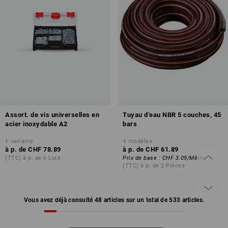
Assort. de vis universelles en
Tuyau d’eau NBR 5 couches, 45
acier inoxydable A2
bars
1
variante
4
modèles
à p. de
CHF 78.89
à p. de
CHF 61.89
(TTC) à p. de 6 Lots
Prix de base
:
CHF 3.09
/
Mètre
(TTC) à p. de 2 Pièces
Vous avez déjà consulté 48 articles sur un total de 533 articles.