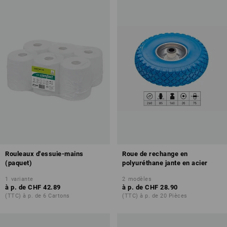
Rouleaux d'essuie-mains
Roue de rechange en
(paquet)
polyuréthane jante en acier
1
variante
2
modèles
à p. de
CHF 42.89
à p. de
CHF 28.90
(TTC) à p. de 6 Cartons
(TTC) à p. de 20 Pièces