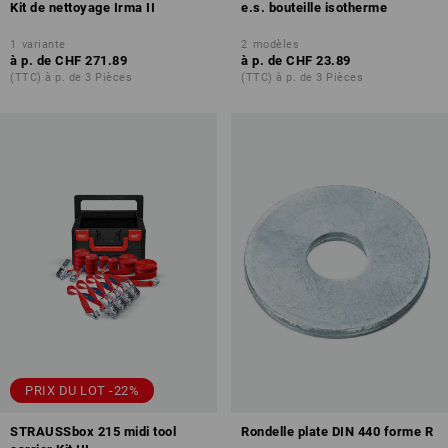
Kit de nettoyage Irma II
e.s. bouteille isotherme
1
variante
2
modèles
à p. de
CHF 271.89
à p. de
CHF 23.89
(TTC) à p. de 3 Pièces
(TTC) à p. de 3 Pièces
PRIX DU LOT -22%
STRAUSSbox 215 midi tool
Rondelle plate DIN 440 forme R