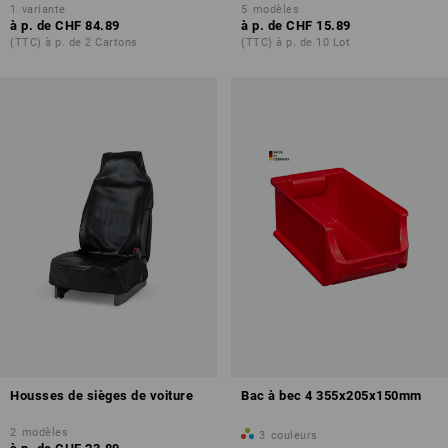
1
variante
5
modèles
à p. de
CHF 84.89
à p. de
CHF 15.89
(TTC) à p. de 2 Cartons
(TTC) à p. de 10 Lot
Housses de sièges de voiture
Bac à bec 4 355x205x150mm
2
modèles
3
couleurs