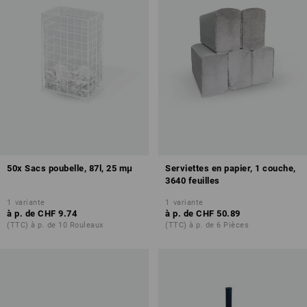
50x Sacs poubelle, 87l, 25 mμ
Serviettes en papier, 1 couche,
3640 feuilles
1
variante
1
variante
à p. de
CHF 9.74
à p. de
CHF 50.89
(TTC) à p. de 10 Rouleaux
(TTC) à p. de 6 Pièces