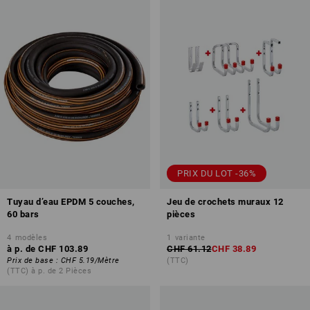
PRIX DU LOT -36%
Tuyau d’eau EPDM 5 couches,
Jeu de crochets muraux 12
60 bars
pièces
4
modèles
1
variante
à p. de
CHF 103.89
CHF 61.12
CHF 38.89
Prix de base
:
CHF 5.19
/
Mètre
(TTC)
(TTC) à p. de 2 Pièces