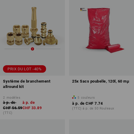
PRIX DU LOT -40%
Système de branchement
25x Sacs poubelle, 120l, 60 mμ
allround kit
2
modèles
5
couleurs
à p. de
à p. de
à p. de
CHF 7.74
CHF 56.59
CHF 33.89
(TTC) à p. de 50 Rouleaux
(TTC)