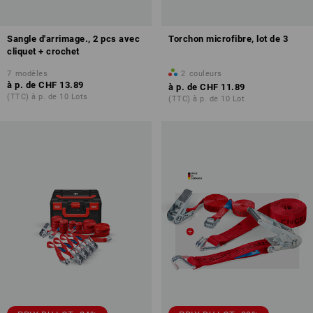
Sangle d'arrimage., 2 pcs avec
Torchon microfibre, lot de 3
cliquet + crochet
7
modèles
2
couleurs
à p. de
CHF 13.89
à p. de
CHF 11.89
(TTC) à p. de 10 Lots
(TTC) à p. de 10 Lot