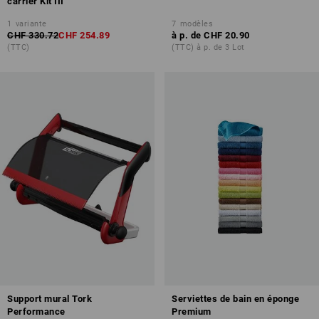
carrier Kit III
1
variante
7
modèles
CHF 330.72
CHF 254.89
à p. de
CHF 20.90
(TTC)
(TTC) à p. de 3 Lot
Support mural Tork
Serviettes de bain en éponge
Performance
Premium