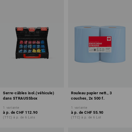
Serre-câbles isol.(véhicule)
Rouleau papier nett., 3
dans STRAUSSbox
couches, 2x 500 f.
1
variante
1
variante
à p. de
CHF 112.90
à p. de
CHF 55.90
(TTC) à p. de 6 Lots
(TTC) à p. de 6 Lot