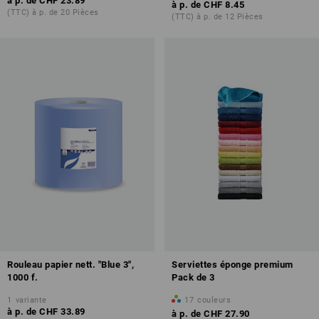
à p. de
CHF 23.89
à p. de
CHF 8.45
(TTC) à p. de 20 Pièces
(TTC) à p. de 12 Pièces
Rouleau papier nett. "Blue 3",
Serviettes éponge premium
1000 f.
Pack de 3
1
variante
17
couleurs
à p. de
CHF 33.89
à p. de
CHF 27.90