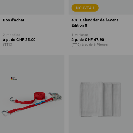
NOUVEAU
Bon d'achat
e.s. Calendrier de l'Avent
Edition 8
2
modèles
1
variante
à p. de
CHF 25.00
à p. de
CHF 47.90
(TTC)
(TTC) à p. de 6 Pièces