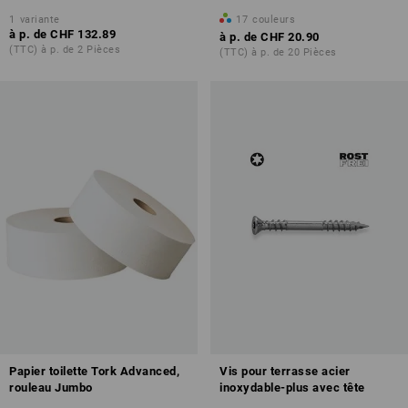
1
variante
17
couleurs
à p. de
CHF 132.89
à p. de
CHF 20.90
(TTC) à p. de 2 Pièces
(TTC) à p. de 20 Pièces
Papier toilette Tork Advanced,
Vis pour terrasse acier
rouleau Jumbo
inoxydable-plus avec tête