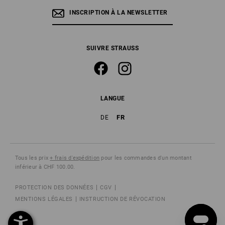
INSCRIPTION À LA NEWSLETTER
SUIVRE STRAUSS
LANGUE
FR
DE
Tous les prix
+ frais d'expédition
pour les commandes d'un montant
inférieur à CHF 100.00.
PROTECTION DES DONNÉES
CGV
MENTIONS LÉGALES
INSTRUCTION DE RÉVOCATION