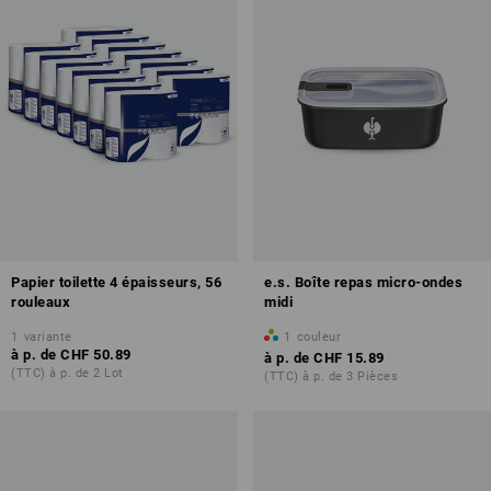
Papier toilette 4 épaisseurs, 56
e.s. Boîte repas micro-ondes
rouleaux
midi
1
variante
1
couleur
à p. de
CHF 50.89
à p. de
CHF 15.89
(TTC) à p. de 2 Lot
(TTC) à p. de 3 Pièces