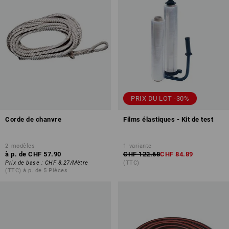
PRIX DU LOT -30%
Corde de chanvre
Films élastiques - Kit de test
2
modèles
1
variante
à p. de
CHF 57.90
CHF 122.68
CHF 84.89
Prix de base
:
CHF 8.27
/
Mètre
(TTC)
(TTC) à p. de 5 Pièces