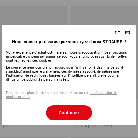
FR
DE
Nous nous réjouissons que vous ayez choisi STRAUSS !
Votre expérience d'achat optimale est notre préoccupation ! Des fonctions
impeccable contenu personnalisé pour vous et un processus fluide - telles
sont les tâches des cookies.
Le consentement comprend l’accord pour l’utilisation à des fins de suivi
(tracking) ainsi que le traitement des données associé, de même que
l’utilisation de techniques basées sur l’intelligence artificielle pour la
diffusion de publicités personnalisées.
Pour obtenir plus d'informations, veuillez consulter
la déclaration de
confidentialité
.
Service à couverts, 24 pièces
e.s. Gourde Tritan
Continuer
1
variante
3
modèles
CHF 144.90
à p. de
CHF 18.90
(TTC)
(TTC) à p. de 3 Pièces