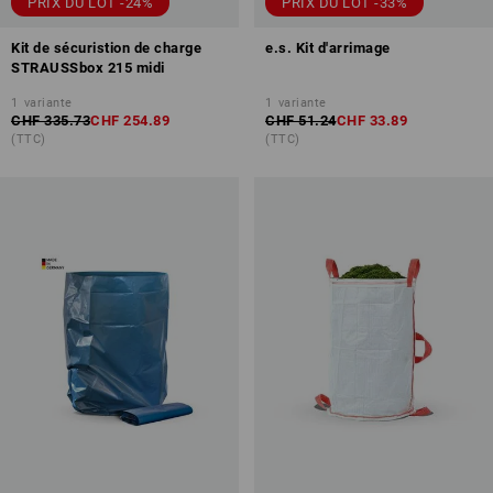
PRIX DU LOT -24%
PRIX DU LOT -33%
Kit de sécuristion de charge
e.s. Kit d'arrimage
STRAUSSbox 215 midi
1
variante
1
variante
CHF 335.73
CHF 254.89
CHF 51.24
CHF 33.89
(TTC)
(TTC)