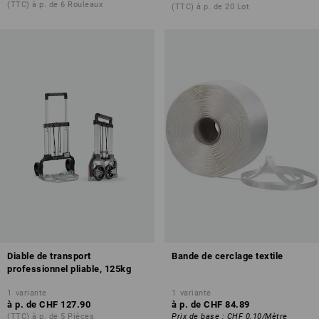
(TTC) à p. de 6 Rouleaux
(TTC) à p. de 20 Lot
Diable de transport
Bande de cerclage textile
professionnel pliable, 125kg
1
variante
1
variante
à p. de
CHF 127.90
à p. de
CHF 84.89
(TTC) à p. de 5 Pièces
Prix de base
:
CHF 0.10
/
Mètre