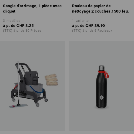
Sangle d'arrimage, 1 pièce avec
Rouleau de papier de
cliquet
nettoyage,2 couches,1500 feu.
3
modèles
1
variante
à p. de
CHF 8.25
à p. de
CHF 39.90
(TTC) à p. de 10 Pièces
(TTC) à p. de 6 Rouleaux