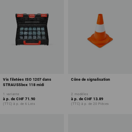
Vis filetées ISO 1207 dans
Cône de signalisation
STRAUSSbox 118 midi
1
variante
2
modèles
à p. de
CHF 71.90
à p. de
CHF 13.89
(TTC) à p. de 6 Lots
(TTC) à p. de 20 Pièces