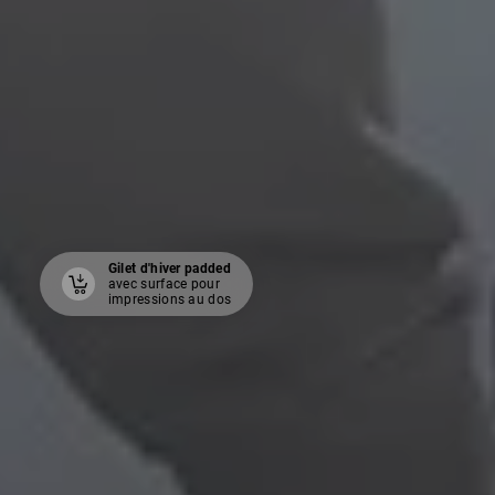
Gilet d'hiver padded
Stretch Pantalon à taille
avec surface pour
à partir de CHF 72.89
(TTC)
impressions au dos