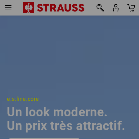
e.s.line.core
e.s.line.core
Un look moderne.
Un look moderne.
Un prix très attractif.
Un prix très attractif.