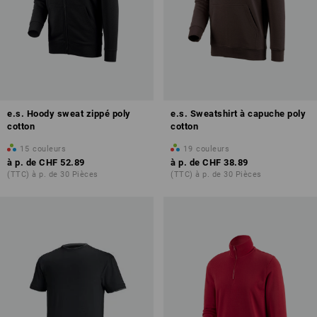
e.s. Hoody sweat zippé poly
e.s. Sweatshirt à capuche poly
cotton
cotton
15
couleurs
19
couleurs
à p. de
CHF 52.89
à p. de
CHF 38.89
(TTC) à p. de 30 Pièces
(TTC) à p. de 30 Pièces