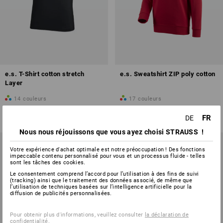
e.s. T-Shirt cotton stretch
e.s. Sweatshirt ZIP poly cotton
Layer
14
couleurs
17
couleurs
à p. de
CHF 20.90
à p. de
CHF 37.90
(TTC) à p. de 30 Pièces
(TTC) à p. de 30 Pièces
FR
DE
Nous nous réjouissons que vous ayez choisi STRAUSS !
Votre expérience d'achat optimale est notre préoccupation ! Des fonctions
impeccable contenu personnalisé pour vous et un processus fluide - telles
sont les tâches des cookies.
Le consentement comprend l’accord pour l’utilisation à des fins de suivi
(tracking) ainsi que le traitement des données associé, de même que
l’utilisation de techniques basées sur l’intelligence artificielle pour la
diffusion de publicités personnalisées.
Pour obtenir plus d'informations, veuillez consulter
la déclaration de
confidentialité
.