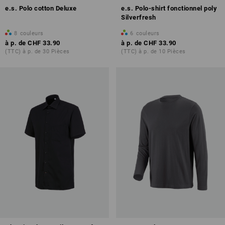
e.s. Polo cotton Deluxe
e.s. Polo-shirt fonctionnel poly
Silverfresh
8
couleurs
6
couleurs
à p. de
CHF 33.90
à p. de
CHF 33.90
(TTC) à p. de 30 Pièces
(TTC) à p. de 10 Pièces