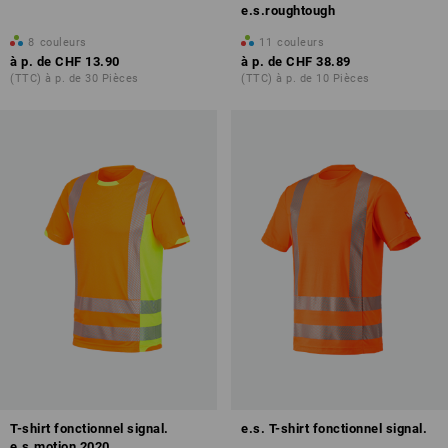
e.s.roughtough
8
couleurs
11
couleurs
à p. de
CHF 13.90
à p. de
CHF 38.89
(TTC) à p. de 30 Pièces
(TTC) à p. de 10 Pièces
T-shirt fonctionnel signal.
e.s. T-shirt fonctionnel signal.
e.s.motion 2020