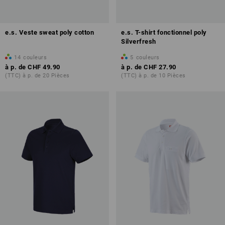
e.s. Veste sweat poly cotton
e.s. T-shirt fonctionnel poly
Silverfresh
14
couleurs
5
couleurs
à p. de
CHF 49.90
à p. de
CHF 27.90
(TTC) à p. de 20 Pièces
(TTC) à p. de 10 Pièces