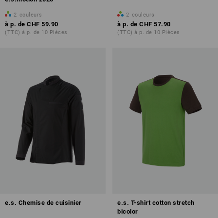
2
couleurs
2
couleurs
à p. de
CHF 59.90
à p. de
CHF 57.90
(TTC) à p. de 10 Pièces
(TTC) à p. de 10 Pièces
e.s. Chemise de cuisinier
e.s. T-shirt cotton stretch
bicolor