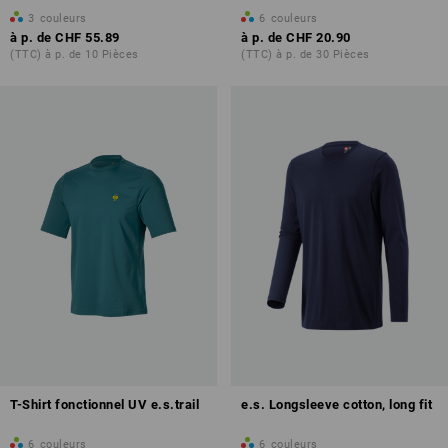
3
couleurs
6
couleurs
à p. de
CHF 55.89
à p. de
CHF 20.90
(TTC) à p. de 10 Pièces
(TTC) à p. de 30 Pièces
T-Shirt fonctionnel UV e.s.trail
e.s. Longsleeve cotton, long fit
6
couleurs
6
couleurs