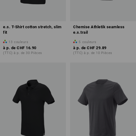
e.s. T-Shirt cotton stretch, slim
Chemise Athletik seamless
fit
e.s.trail
13
couleurs
5
couleurs
à p. de
CHF 16.90
à p. de
CHF 29.89
(TTC) à p. de 30 Pièces
(TTC) à p. de 10 Pièces