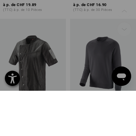
à p. de
CHF 19.89
à p. de
CHF 16.90
(TTC) à p. de 10 Pièces
(TTC) à p. de 30 Pièces
e.s. Veste de cuisinier denim
e.s. Sweatshirt cotton stretch
2
couleurs
13
couleurs
à p. de
CHF 33.89
à p. de
CHF 33.89