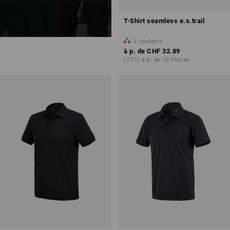
T-Shirt seamless e.s.trail
5
couleurs
à p. de
CHF 32.89
(TTC) à p. de 10 Pièces