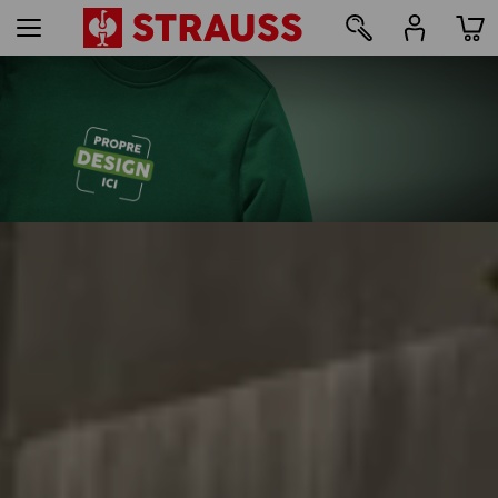
167
Impression & broderie - à partir de 1 pièce
Personnaliser facilement
en ligne maintenant
lire la suite