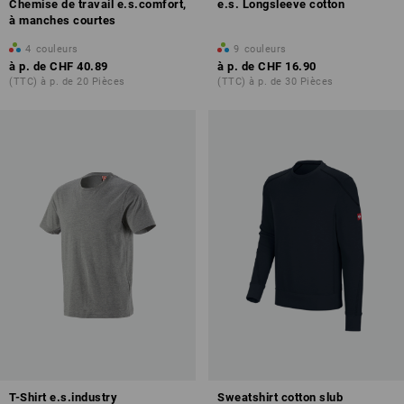
Chemise de travail e.s.comfort,
e.s. Longsleeve cotton
à manches courtes
4
couleurs
9
couleurs
à p. de
CHF 40.89
à p. de
CHF 16.90
(TTC) à p. de 20 Pièces
(TTC) à p. de 30 Pièces
T-Shirt e.s.industry
Sweatshirt cotton slub