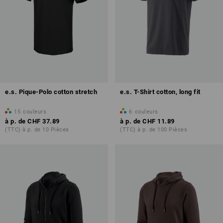
e.s. Pique-Polo cotton stretch
e.s. T-Shirt cotton, long fit
15
couleurs
6
couleurs
à p. de
CHF 37.89
à p. de
CHF 11.89
(TTC) à p. de 10 Pièces
(TTC) à p. de 100 Pièces