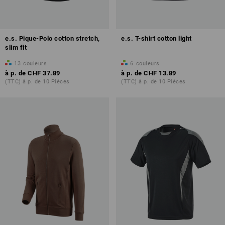
e.s. Pique-Polo cotton stretch,
e.s. T-shirt cotton light
slim fit
13
couleurs
6
couleurs
à p. de
CHF 37.89
à p. de
CHF 13.89
(TTC) à p. de 10 Pièces
(TTC) à p. de 10 Pièces