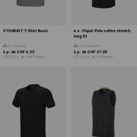
STONEKIT T-Shirt Basic
e.s. Piqué-Polo cotton stretch,
long fit
4
couleurs
13
couleurs
à p. de
CHF 6.35
à p. de
CHF 37.89
(TTC) à p. de 300 Pièces
(TTC) à p. de 10 Pièces