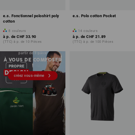
e.s. Fonctionnel poloshirt poly
e.s. Polo cotton Pocket
cotton
8
couleurs
14
couleurs
à p. de
CHF 33.90
à p. de
CHF 21.89
(TTC) à p. de 10 Pièces
(TTC) à p. de 100 Pièces
Impression & broderie – à
partir de 1 pièce
À VOUS DE COMPOSER
!
créez vous-même