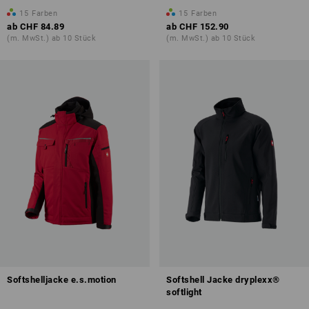
15
Farben
15
Farben
ab
CHF 84.89
ab
CHF 152.90
(m. MwSt.) ab 10 Stück
(m. MwSt.) ab 10 Stück
Softshelljacke e.s.motion
Softshell Jacke dryplexx®
softlight