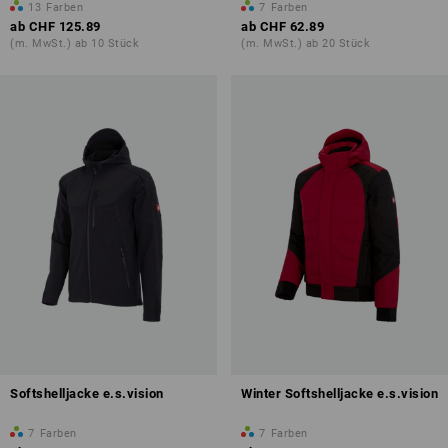
13
Farben
7
Farben
ab
CHF 125.89
ab
CHF 62.89
(m. MwSt.) ab 10 Stück
(m. MwSt.) ab 20 Stück
Softshelljacke e.s.vision
Winter Softshelljacke e.s.vision
7
Farben
7
Farben