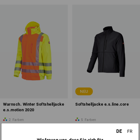
NEU
Warnsch. Winter Softshelljacke
Softshelljacke e.s.line.core
e.s.motion 2020
2
Farben
5
Farben
ab
CHF 220.90
ab
CHF 67.90
DE
FR
(m. MwSt.) ab 10 Stück
(m. MwSt.) ab 10 Stück