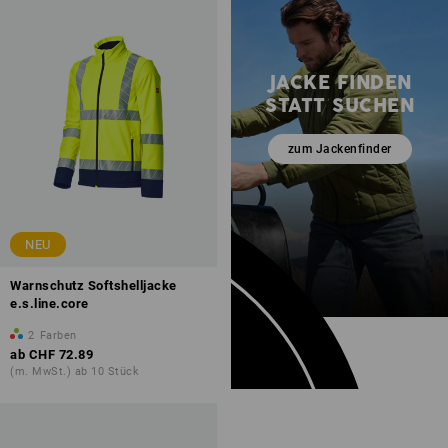
JACKE FINDEN
STATT SUCHEN
zum Jackenfinder
NEU
Warnschutz Softshelljacke
e.s.line.core
2
Farben
ab
CHF 72.89
(m. MwSt.) ab 10 Stück