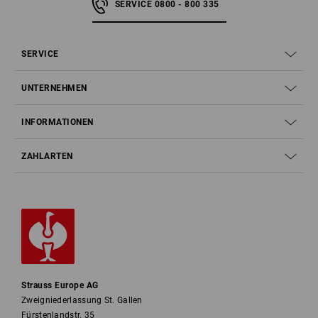
SERVICE 0800 - 800 335
robust und widerstandsfähig
, aber auch sehr elastisch. Das macht die
Softshelljacke perfekt für handfeste Action am Arbeitsplatz!
SERVICE
Unterschied Softshell und Fleece
UNTERNEHMEN
Wofür brauche ich eine Softshelljacke?
INFORMATIONEN
Durch ihre Funktionsvielfalt sind Softshelljacken sehr vielseitig einsetzbar
– Menschen tragen sie
im Job, der Freizeit oder beim Sport
. Aber nicht
ZAHLARTEN
jede Softshelljacke ist gleich! Ein Blick in den Strauss Onlineshop zeigt:
Einige Modelle sind eine ideale Wärmeschicht. Gute Isolation bei milden
Temperaturen, optimaler Klimakomfort, sehr leicht und elastisch gefertigt
– perfekt als Übergangsjacke oder für Indoor-Jobs! Einige Modelle bieten
bis zu einem gewissen Grad sogar Wetterschutz und sind so der optimale
Begleiter bei sehr niedrigen Temperaturen und ungemütlichem Wetter.
Genau richtig für Außeneinsätze an kalten Tagen!
Stellen Sie sich also
zunächst die Frage, welche Funktionen für Ihren Job am wichtigsten sind.
So finden Sie heraus, ob und welche Softshelljacke für Sie geeignet ist.
Strauss Europe AG
Zweigniederlassung St. Gallen
Fürstenlandstr. 35