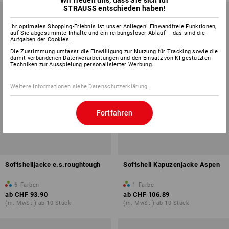
Wir freuen uns, dass Sie sich für
STRAUSS entschieden haben!
Ihr optimales Shopping-Erlebnis ist unser Anliegen! Einwandfreie Funktionen,
auf Sie abgestimmte Inhalte und ein reibungsloser Ablauf – das sind die
Aufgaben der Cookies.
Die Zustimmung umfasst die Einwilligung zur Nutzung für Tracking sowie die
damit verbundenen Datenverarbeitungen und den Einsatz von KI-gestützten
Techniken zur Ausspielung personalisierter Werbung.
Weitere Informationen siehe
Datenschutzerklärung
.
Fortfahren
Softshelljacke e.s.roughtough
Softshell Kapuzenjacke Aspen
6
Farben
1
Farbe
ab
CHF 93.90
ab
CHF 106.89
(m. MwSt.) ab 10 Stück
(m. MwSt.) ab 10 Stück