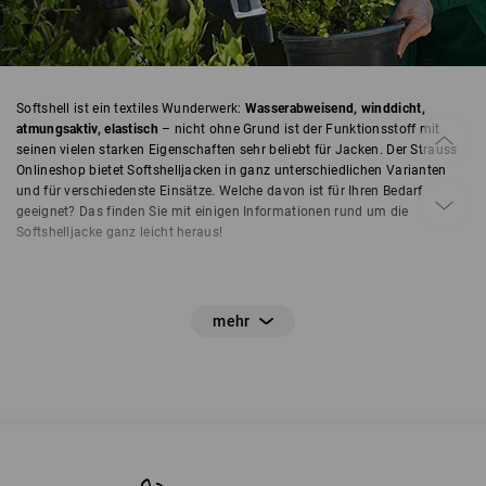
Softshell ist ein textiles Wunderwerk:
Wasserabweisend, winddicht,
atmungsaktiv, elastisch
– nicht ohne Grund ist der Funktionsstoff mit
seinen vielen starken Eigenschaften sehr beliebt für Jacken. Der Strauss
Onlineshop bietet Softshelljacken in ganz unterschiedlichen Varianten
und für verschiedenste Einsätze. Welche davon ist für Ihren Bedarf
geeignet? Das finden Sie mit einigen Informationen rund um die
Softshelljacke ganz leicht heraus!
Softshell – was ist das überhaupt?
Softshell ist ein Funktionstextil aus laminierten Membranschichten. Diese
Membranschichten statten Softshelljacken mit den perfekten
Eigenschaften für verschiedene Outdoor- und Indoor-Einsätze aus: Ihre
Außenschicht ist wind- und wasserabweisend
, im
Inneren hält sie den
Träger warm
, ist gleichzeitig
atmungsaktiv
und transportiert entstehende
Feuchtigkeit nach außen ab. Die
äußere Softshell-Schicht ist enorm