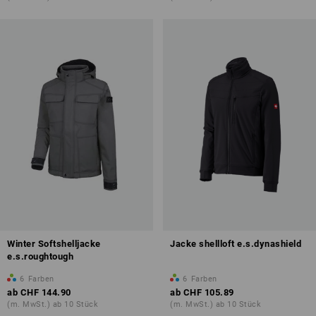
Winter Softshelljacke
Jacke shellloft e.s.dynashield
e.s.roughtough
6
Farben
6
Farben
ab
CHF 144.90
ab
CHF 105.89
(m. MwSt.) ab 10 Stück
(m. MwSt.) ab 10 Stück