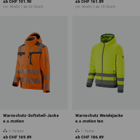
ab
CHF 101.90
ab
CHF 161.89
(m. MwSt.) ab 20 Stück
(m. MwSt.) ab 10 Stück
Warnschutz-Softshell-Jacke
Warnschutz Wendejacke
e.s.motion
e.s.motion ten
2
Farben
1
Farbe
ab
CHF 169.89
ab
CHF 186.89