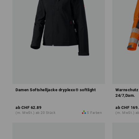
Damen Softshelljacke dryplexx® softlight
Warnschutz 
24/7,Dam.
ab
CHF 62.89
ab
CHF 169
(m. MwSt.) ab 20 Stück
5
Farben
(m. MwSt.) a