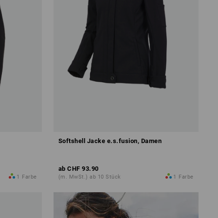
Softshell Jacke e.s.fusion, Damen
ab
CHF 93.90
1
Farbe
(m. MwSt.) ab 10 Stück
1
Farbe