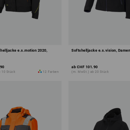
helljacke e.s.motion 2020,
Softshelljacke e.s.vision, Dame
.90
ab
CHF 101.90
b 10 Stück
12
Farben
(m. MwSt.) ab 20 Stück