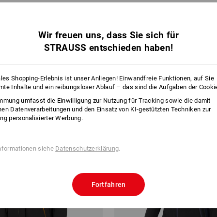
N
Wir freuen uns, dass Sie sich für
11 Artikel
weitere Filt
STRAUSS entschieden haben!
ales Shopping-Erlebnis ist unser Anliegen! Einwandfreie Funktionen, auf Sie
te Inhalte und ein reibungsloser Ablauf – das sind die Aufgaben der Cooki
mmung umfasst die Einwilligung zur Nutzung für Tracking sowie die damit
en Datenverarbeitungen und den Einsatz von KI-gestützten Techniken zur
ng personalisierter Werbung.
nformationen siehe
Datenschutzerklärung
.
Fortfahren