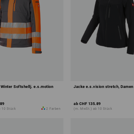
Winter Softshellj. e.s.motion
Jacke e.s.vision stretch, Damen
.89
ab
CHF 135.89
b 10 Stück
2
Farben
(m. MwSt.) ab 10 Stück