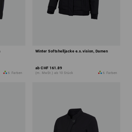
n
Winter Softshelljacke e.s.vision, Damen
ab
CHF 161.89
6
Farben
(m. MwSt.) ab 10 Stück
6
Farben