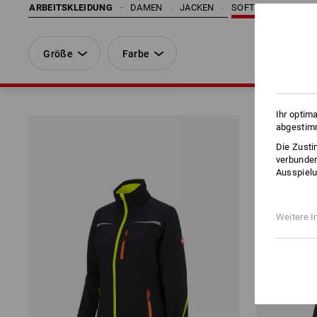
ARBEITSKLEIDUNG
DAMEN
JACKEN
SOFTSHELLJACKE
Größe
Farbe
Ihr optim
abgestimm
Die Zusti
verbunden
Ausspielu
Weitere I