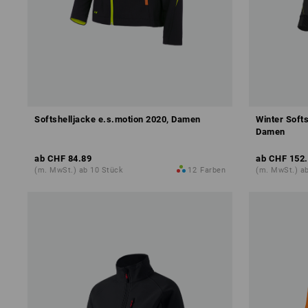
Softshelljacke e.s.motion 2020, Damen
Winter Softs
Damen
ab
CHF 84.89
ab
CHF 152
(m. MwSt.) ab 10 Stück
12
Farben
(m. MwSt.) a