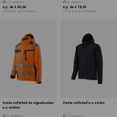
15
couleurs
5
couleurs
à p. de
€ 60,38
à p. de
€ 78,53
(TTC) à p. de 10 Pièces
(TTC) à p. de 10 Pièces
Veste softshell de signalisation
Veste softshell e.s.vision
e.s.motion
2
couleurs
7
couleurs