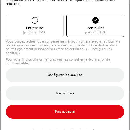
l'utilisation de ces cookies et méthodes en cliquant sur le bouton « Tout
refuser ».
Entreprise
Particulier
(prix sans TVA)
(prix avec TVA)
Vous pouvez retirer votre consentement à tout moment avec effet futur via
les
Paramètres des cookies
dans notre politique de confidentialité. Vous
pouvez également personnaliser votre sélection sous « Configurer les
cookies ».
Pour obtenir plus d'informations, veuillez consulter
la déclaration de
confidentialité
.
Configurer les cookies
Tout refuser
Veste Softshell e.s.roughtough
Veste Softshell à capuche
Aspen
6
couleurs
1
couleur
Tout accepter
à p. de
€ 66,43
à p. de
€ 76,11
(TTC) à p. de 10 Pièces
(TTC) à p. de 10 Pièces