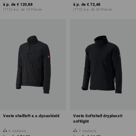
à p. de
€ 120,88
à p. de
€ 72,48
(TTC) à p. de 10 Pièces
(TTC) à p. de 20 Pièces
Veste shellloft e.s.dynashield
Veste Softshell dryplexx®
softlight
6
couleurs
7
couleurs