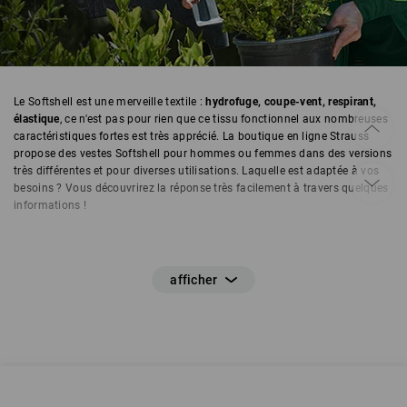
Le Softshell est une merveille textile :
hydrofuge, coupe-vent, respirant,
élastique
, ce n'est pas pour rien que ce tissu fonctionnel aux nombreuses
caractéristiques fortes est très apprécié. La boutique en ligne Strauss
propose des vestes Softshell pour hommes ou femmes dans des versions
très différentes et pour diverses utilisations. Laquelle est adaptée à vos
besoins ? Vous découvrirez la réponse très facilement à travers quelques
informations !
Le Softshell : qu'est-ce que c'est ?
Le Softshell est un textile fonctionnel composé de couches de
membranes stratifiées. Ces couches de membranes confèrent aux vestes
Softshell les propriétés parfaites pour différentes utilisations en extérieur
et en intérieur : leur
couche extérieure est coupe-vent et hydrofuge
,
l'intérieur tient bien chaud
au porteur et elles sont également respirantes