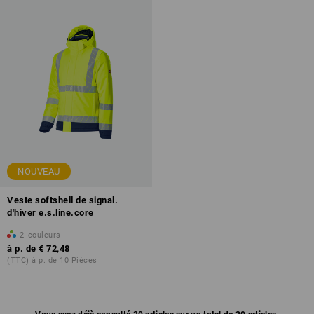
NOUVEAU
Veste softshell de signal.
d'hiver e.s.line.core
2
couleurs
à p. de
€ 72,48
(TTC) à p. de 10 Pièces