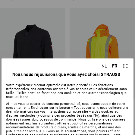
FR
NL
DE
Nous nous réjouissons que vous ayez choisi STRAUSS !
Votre expérience d'achat optimale est notre priorité ! Des fonctions
irréprochables, des contenus adaptés à vos besoins et un déroulement sans
faille - Telles sont les fonctions des cookies et des autres technologies que
nous utilisons.
Veste Softshell e.s.fusion,
Afin de vous proposer du contenu personnalisé, nous avons besoin de votre
Veste d'hiver softshell de sign.
consentement. En cliquant sur le bouton « Tout accepter », nous collecterons
hommes
e.s.motion 2020
des informations sur vos interactions sur notre site via des cookies et
d'autres méthodes (y compris des procédés basés sur l'IA), ainsi que des
1
couleur
2
couleurs
données issues du processus de commande. Nous utiliserons ces données
notamment aux fins suivantes : offres et publicités personnalisées,
à p. de
€ 66,43
à p. de
€ 157,18
recommandations de produits ciblées, études de marché, et mesure des
(TTC) à p. de 10 Pièces
(TTC) à p. de 10 Pièces
publicités et contenus. Si vous ne le souhaitez pas, vous pouvez refuser