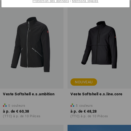
Protection des données
|
Mentions legales
NOUVEAU
Veste Softshell e.s.ambition
Veste Softshell e.s.line.core
5
couleurs
5
couleurs
à p. de
€ 60,38
à p. de
€ 48,28
(TTC) à p. de 10 Pièces
(TTC) à p. de 10 Pièces