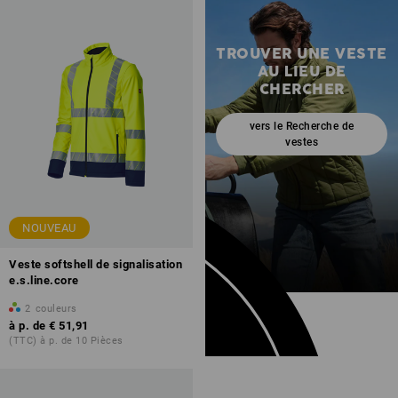
TROUVER UNE VESTE
AU LIEU DE
CHERCHER
vers le Recherche de
vestes
NOUVEAU
Veste softshell de signalisation
e.s.line.core
2
couleurs
à p. de
€ 51,91
(TTC) à p. de 10 Pièces