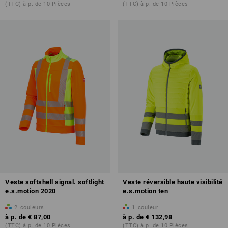
(TTC) à p. de 10 Pièces
(TTC) à p. de 10 Pièces
Veste softshell signal. softlight
Veste réversible haute visibilité
e.s.motion 2020
e.s.motion ten
2
couleurs
1
couleur
à p. de
€ 87,00
à p. de
€ 132,98
(TTC) à p. de 10 Pièces
(TTC) à p. de 10 Pièces