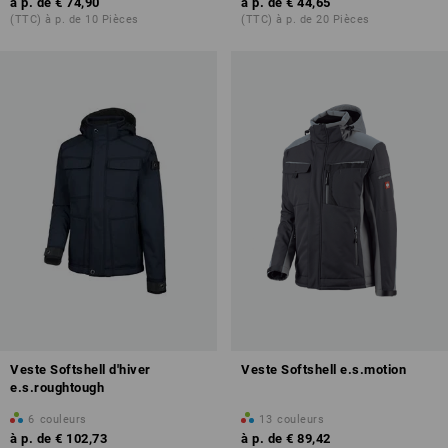
à p. de
€ 74,90
à p. de
€ 44,65
(TTC) à p. de 10 Pièces
(TTC) à p. de 20 Pièces
Veste Softshell d'hiver
Veste Softshell e.s.motion
e.s.roughtough
6
couleurs
13
couleurs
à p. de
€ 102,73
à p. de
€ 89,42