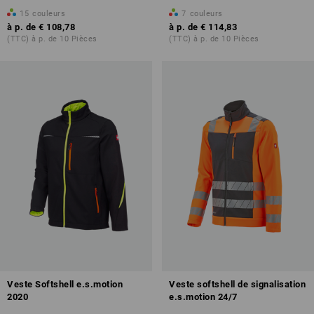
15
couleurs
7
couleurs
à p. de
€ 108,78
à p. de
€ 114,83
(TTC) à p. de 10 Pièces
(TTC) à p. de 10 Pièces
Veste Softshell e.s.motion
Veste softshell de signalisation
2020
e.s.motion 24/7