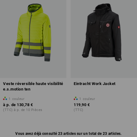
Veste réversible haute visibilité
Eintracht Work Jacket
e.s.motion ten
1
couleur
1
couleur
à p. de
130,78 €
119,90 €
(TTC) à p. de 10 Pièces
(TTC)
Vous avez déjà consulté 23 articles sur un total de 23 articles.