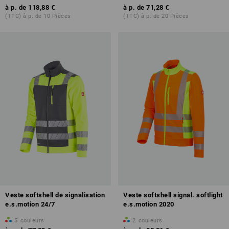
à p. de
118,88 €
à p. de
71,28 €
(TTC) à p. de 10 Pièces
(TTC) à p. de 20 Pièces
Veste softshell de signalisation
Veste softshell signal. softlight
e.s.motion 24/7
e.s.motion 2020
5
couleurs
2
couleurs