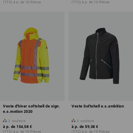
(TTC) à p. de 10 Pièces
(TTC) à p. de 10 Pièces
Veste d'hiver softshell de sign.
Veste Softshell e.s.ambition
e.s.motion 2020
2
couleurs
5
couleurs
à p. de
154,58 €
à p. de
59,38 €
(TTC) à p. de 10 Pièces
(TTC) à p. de 10 Pièces