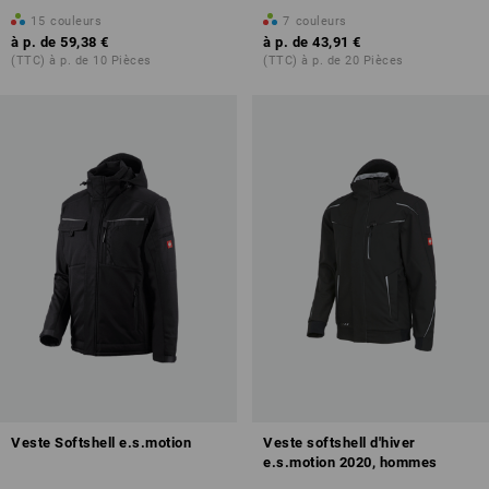
15
couleurs
7
couleurs
à p. de
59,38 €
à p. de
43,91 €
(TTC) à p. de 10 Pièces
(TTC) à p. de 20 Pièces
Veste Softshell e.s.motion
Veste softshell d'hiver
e.s.motion 2020, hommes