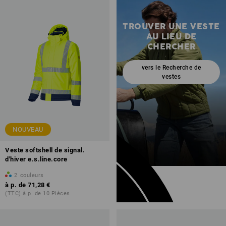
TROUVER UNE VESTE
AU LIEU DE
CHERCHER
vers le Recherche de
vestes
NOUVEAU
Veste softshell de signal.
d'hiver e.s.line.core
2
couleurs
à p. de
71,28 €
(TTC) à p. de 10 Pièces