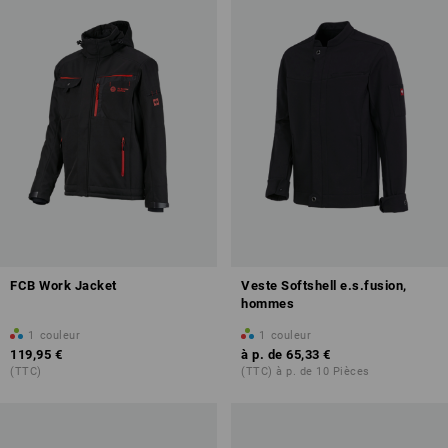
FCB Work Jacket
Veste Softshell e.s.fusion,
hommes
1
couleur
1
couleur
119,95 €
à p. de
65,33 €
(TTC)
(TTC) à p. de 10 Pièces