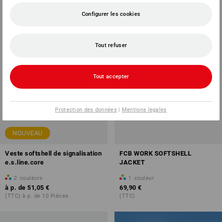
Configurer les cookies
Tout refuser
Tout accepter
Protection des données
|
Mentions legales
NOUVEAU
Veste softshell de signalisation
FCB WORK SOFTSHELL
e.s.line.core
JACKET
2
couleurs
1
couleur
à p. de
51,05 €
69,90 €
(TTC) à p. de 10 Pièces
(TTC)