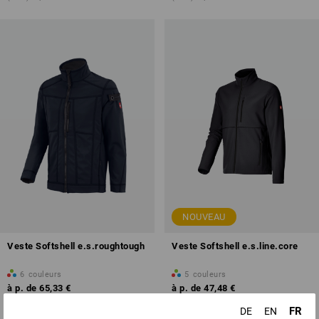
NOUVEAU
Veste Softshell e.s.roughtough
Veste Softshell e.s.line.core
6
couleurs
5
couleurs
à p. de
65,33 €
à p. de
47,48 €
(TTC) à p. de 10 Pièces
(TTC) à p. de 10 Pièces
FR
DE
EN