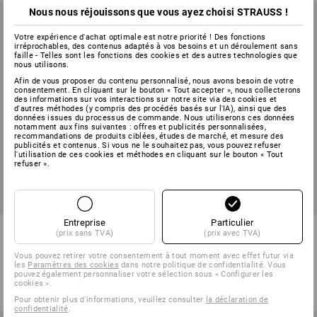
Nous nous réjouissons que vous ayez choisi STRAUSS !
Votre expérience d'achat optimale est notre priorité ! Des fonctions
irréprochables, des contenus adaptés à vos besoins et un déroulement sans
faille - Telles sont les fonctions des cookies et des autres technologies que
nous utilisons.
Afin de vous proposer du contenu personnalisé, nous avons besoin de votre
consentement. En cliquant sur le bouton « Tout accepter », nous collecterons
des informations sur vos interactions sur notre site via des cookies et
d'autres méthodes (y compris des procédés basés sur l'IA), ainsi que des
données issues du processus de commande. Nous utiliserons ces données
notamment aux fins suivantes : offres et publicités personnalisées,
recommandations de produits ciblées, études de marché, et mesure des
publicités et contenus. Si vous ne le souhaitez pas, vous pouvez refuser
l'utilisation de ces cookies et méthodes en cliquant sur le bouton « Tout
refuser ».
Entreprise
Particulier
Veste Softshell à capuche
Veste Softshell d'hiver
(prix sans TVA)
(prix avec TVA)
Aspen
e.s.roughtough
Vous pouvez retirer votre consentement à tout moment avec effet futur via
1
couleur
6
couleurs
les
Paramètres des cookies
dans notre politique de confidentialité. Vous
pouvez également personnaliser votre sélection sous « Configurer les
à p. de
74,85 €
à p. de
101,03 €
cookies ».
(TTC) à p. de 10 Pièces
(TTC) à p. de 10 Pièces
Pour obtenir plus d'informations, veuillez consulter
la déclaration de
confidentialité
.