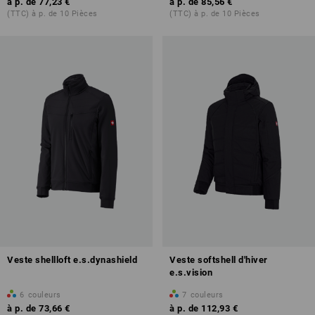
à p. de
77,23 €
à p. de
85,56 €
(TTC) à p. de 10 Pièces
(TTC) à p. de 10 Pièces
Veste shellloft e.s.dynashield
Veste softshell d'hiver
e.s.vision
6
couleurs
7
couleurs
à p. de
73,66 €
à p. de
112,93 €