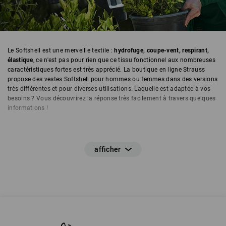
Le Softshell est une merveille textile :
hydrofuge, coupe-vent, respirant,
élastique
, ce n'est pas pour rien que ce tissu fonctionnel aux nombreuses
caractéristiques fortes est très apprécié. La boutique en ligne Strauss
propose des vestes Softshell pour hommes ou femmes dans des versions
très différentes et pour diverses utilisations. Laquelle est adaptée à vos
besoins ? Vous découvrirez la réponse très facilement à travers quelques
informations !
Le Softshell : qu'est-ce que c'est ?
Le Softshell est un textile fonctionnel composé de couches de
membranes stratifiées. Ces couches de membranes confèrent aux vestes
Softshell les propriétés parfaites pour différentes utilisations en extérieur
et en intérieur : leur
couche extérieure est coupe-vent et hydrofuge
,
l'intérieur tient bien chaud
au porteur et elles sont également respirantes
et évacuent l'humidité vers l'extérieur. La
couche extérieure
du tissu