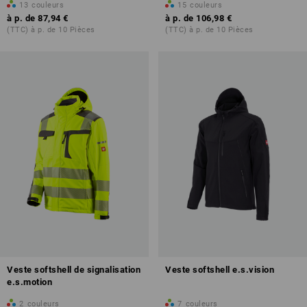
13
couleurs
15
couleurs
à p. de
87,94 €
à p. de
106,98 €
(TTC) à p. de 10 Pièces
(TTC) à p. de 10 Pièces
Veste softshell de signalisation
Veste softshell e.s.vision
e.s.motion
2
couleurs
7
couleurs