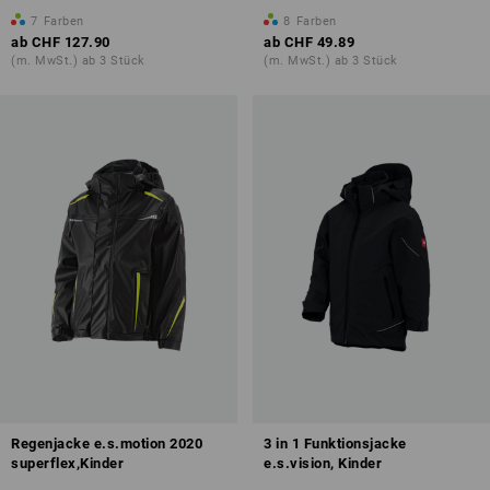
7
Farben
8
Farben
ab
CHF 127.90
ab
CHF 49.89
(m. MwSt.) ab 3 Stück
(m. MwSt.) ab 3 Stück
Regenjacke e.s.motion 2020
3 in 1 Funktionsjacke
superflex,Kinder
e.s.vision, Kinder