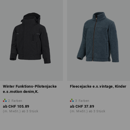
Winter Funktions-Pilotenjacke
Fleecejacke e.s.vintage, Kinder
e.s.motion denim,K.
2
Farben
3
Farben
ab
CHF 105.89
ab
CHF 37.89
(m. MwSt.) ab 3 Stück
(m. MwSt.) ab 3 Stück