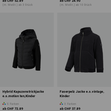
ab
CHF 52.89
ab
CHF 24.90
(m. MwSt.) ab 3 Stück
(m. MwSt.) ab 10 Stück
Hybrid Kapuzenstrickjacke
Faserpelz Jacke e.s.vintage,
e.s.motion ten,Kinder
Kinder
5
Farben
3
Farben
ab
CHF 72.89
ab
CHF 37.89