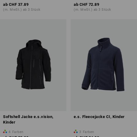
ab
CHF 37.89
ab
CHF 72.89
(m. MwSt.) ab 3 Stück
(m. MwSt.) ab 3 Stück
Softshell Jacke e.s.vision,
e.s. Fleecejacke CI, Kinder
Kinder
4
Farben
3
Farben