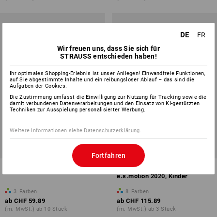
DE
FR
Wir freuen uns, dass Sie sich für
STRAUSS entschieden haben!
Ihr optimales Shopping-Erlebnis ist unser Anliegen! Einwandfreie Funktionen,
auf Sie abgestimmte Inhalte und ein reibungsloser Ablauf – das sind die
Aufgaben der Cookies.
Die Zustimmung umfasst die Einwilligung zur Nutzung für Tracking sowie die
damit verbundenen Datenverarbeitungen und den Einsatz von KI-gestützten
Techniken zur Ausspielung personalisierter Werbung.
Weitere Informationen siehe
Datenschutzerklärung
.
Fortfahren
e.s. Funktions-Jacke CI, Kinder
Winter Softshelljacke
e.s.motion 2020, Kinder
3
Farben
8
Farben
ab
CHF 59.89
ab
CHF 115.89
(m. MwSt.) ab 10 Stück
(m. MwSt.) ab 3 Stück