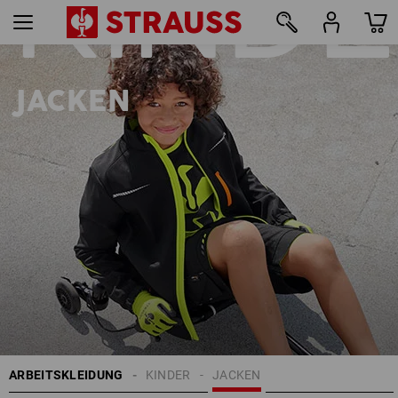
KIND
22
JACKEN
ARBEITSKLEIDUNG
KINDER
JACKEN