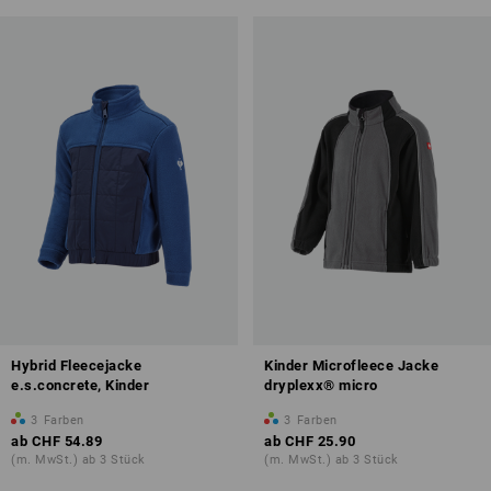
Hybrid Fleecejacke
Kinder Microfleece Jacke
e.s.concrete, Kinder
dryplexx® micro
3
Farben
3
Farben
ab
CHF 54.89
ab
CHF 25.90
(m. MwSt.) ab 3 Stück
(m. MwSt.) ab 3 Stück